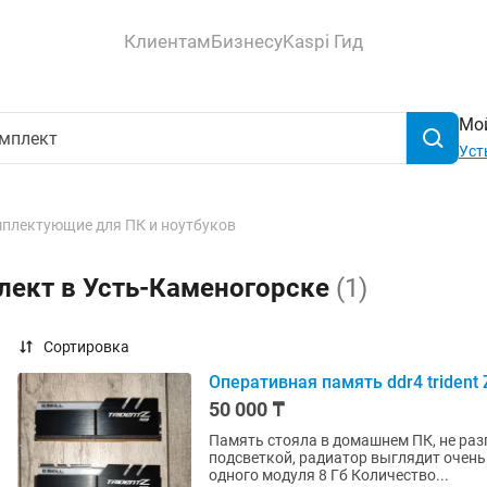
Клиентам
Бизнесу
Kaspi Гид
Мой
Уст
плектующие для ПК и ноутбуков
лект в Усть-Каменогорске
(1)
Сортировка
Оперативная память ddr4 trident 
50 000 ₸
Память стояла в домашнем ПК, не разг
подсветкой, радиатор выглядит очен
одного модуля 8 Гб Количество...