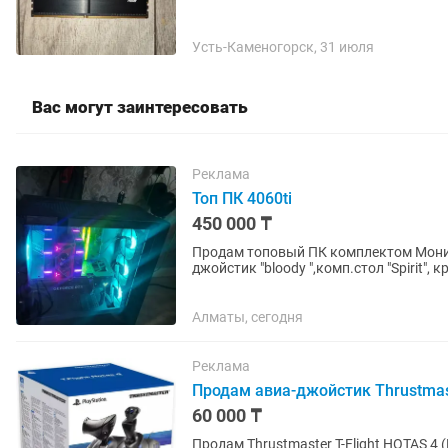
Усть-Каменогорск, 31 июля
Вас могут заинтересовать
Реклама
Топ ПК 4060ti
450 000 ₸
Продам топовый ПК комплектом Монито
джойстик "bloody ",комп.стол "Spirit", 
Характеристики...
Алматы, сегодня
Реклама
Продам авиа-джойстик Thrustmaste
60 000 ₸
Продам Thrustmaster T-Flight HOTAS 4 (PS4 / PS5 / PC) Цена: 60 000 