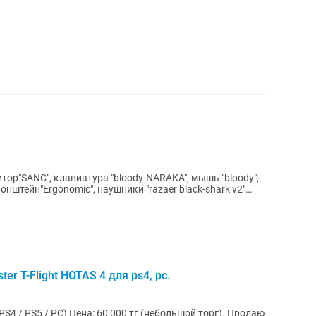
р"SANC", клавиатура "bloody-NARAKA", мышь "bloody",
кронштейн"Ergonomic", наушники "razaer black-shark v2"
r T-Flight HOTAS 4 для ps4, pc.
тг (небольшой торг). Продаю