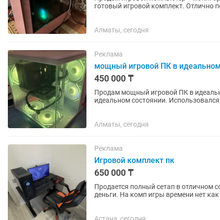
готовый игровой комплект. Отлично п
и монтажа. Ничего докупать не...
Алматы, сегодня
Реклама
мощный игровой ПК в идеальном
450 000 ₸
Продам мощный игровой ПК в идеаль
идеальном состоянии. Использовался
состоянии. Продаю только из-за...
Алматы, сегодня
Реклама
Игровой комплект пк
650 000 ₸
Продается полный сетап в отличном с
деньги. На комп игры времени нет как
про 512 гб новый только.
Астана, сегодня