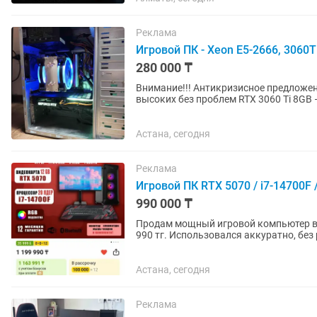
Реклама
Игровой ПК - Xeon E5-2666, 3060
280 000 ₸
Внимание!!! Антикризисное предложение! Продам игровой ПК — Fortnite, CS2, Roblox, PUBG на
высоких без проблем RTX 3060 Ti 8GB — карта которая до сих пор входит в топ-10 по
популярности в Steam 32...
Астана, сегодня
Реклама
Игровой ПК RTX 5070 / i7-14700F
990 000 ₸
Продам мощный игровой компьютер в с
990 тг. Использовался аккуратно, без
Характеристики: ...
Астана, сегодня
Реклама