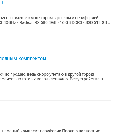
ап
 место вместе с монитором, креслом и периферией.
0 3.40GHz • Radeon RX 580 4GB • 16 GB DDR3 • SSD 512 GB
 полным комплектом
очно продаю, ведь скоро улетаю в другой город!
полностью готов к использованию. Все устройства в
 комплект периферии Продаю полностью