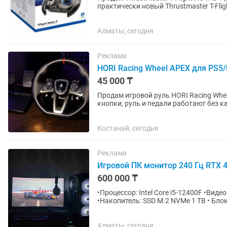
практически новый Thrustmaster T-Fli
авиасимуляторы —...
Алматы, сегодня
Реклама
HORI Racing Wheel APEX для PS5
45 000 ₸
Продам игровой руль HORI Racing Whee
кнопки, руль и педали работают без каких-либо проблем.
PlayStation 4 и ПК. Угол...
Костанай, сегодня
Реклама
Игровой ПК монитор 240 Гц RTX 4
600 000 ₸
•Процессор: Intel Core i5-12400F •Вид
•Накопитель: SSD M.2 NVMe 1 TB • Бло
Комплект: Игровой...
Алматы, сегодня