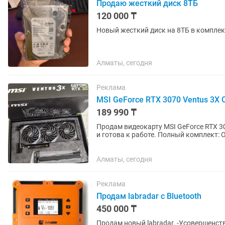
Продаю жесткий диск 8ТБ
120 000 ₸
Новый жесткий диск на 8ТБ в комплект
Алматы, сегодня
Реклама
MSI GeForce RTX 3070 Ventus 3X
189 990 ₸
Продам видеокарту MSI GeForce RTX 3070 Ventus 3X OC 8G
и готова к работе. Полный комплект: Оригинальная коробка. Фирменная подборка MSI.
Документация. Заводской...
Алматы, сегодня
Реклама
Продам labradаr с Bluetooth
450 000 ₸
Продам новый labradar. -Усовершенствованный радар слежения -Отслеживает пули на