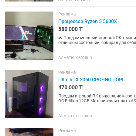
Реклама
Процессор Ryzen 5 5600X
580 000 ₸
🔥 Продам мощный игровой ПК + монито
отличном состоянии, собирал для себ
Процессор: Ryzen 5 5600X —...
Алматы, сегодня
Реклама
ПК с RTX 3060 СРОЧНО ТОРГ
470 000 ₸
Продам игровой ПК в идеальном состоянии. Комплектующие: Видеокарта Asus R
OC Edition 12GB Материнская плата ASRock B660M -
12400F oem Кулер...
Алматы, сегодня
Реклама