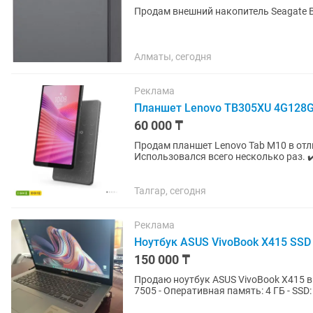
Продам внешний накопитель Seagate Ba
Алматы, сегодня
Реклама
Планшет Lenovo TB305XU 4G128G 
60 000 ₸
Продам планшет Lenovo Tab M10 в отли
Использовался всего несколько раз. ✔
других дефектов. ✔️...
Талгар, сегодня
Реклама
Ноутбук ASUS VivoBook X415 SSD
150 000 ₸
Продаю ноутбук ASUS VivoBook X415 в аккуратном состоян
7505 - Оперативная память: 4 ГБ - SSD: 128 ГБ - Графика: Intel UHD Graphics - Windows 11,
работает...