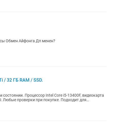
256 гб Ремонт болмаган Жагдайы жаксы Обмен Айфонга Дп менен?
i / 32 ГБ RAM / SSD.
состоянии. Процессор Intel Core i5-13400F, видеокарта
SSD. Любые проверки при покупке. Подходит для