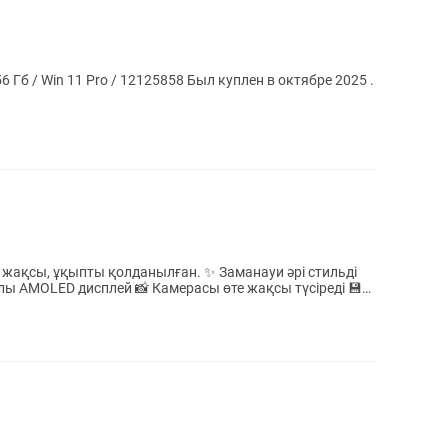
ro / 12125858 Был куплен в октябре 2025 .
е жақсы, ұқыпты қолданылған. ✨ Заманауи әрі стильді
алы AMOLED дисплей 📸 Камерасы өте жақсы түсіреді 💾