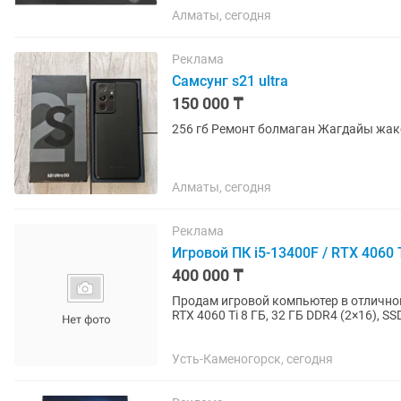
Алматы, сегодня
Реклама
Самсунг s21 ultra
150 000 ₸
Алматы, сегодня
Реклама
Игровой ПК i5-13400F / RTX 4060 T
400 000 ₸
Продам игровой компьютер в отличном 
RTX 4060 Ti 8 ГБ, 32 ГБ DDR4 (2×16), 
современных игр, работы и...
Усть-Каменогорск, сегодня