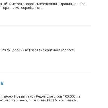
ин нет. Все
работает отлично. Состояние аккумулятора — 79%. Коробка есть.
Продам айфон 14 pro АКБ 81% Память 128 гб Коробки нет зарядка оригинал Торг есть
Гб
ентябрю. Новый такой Редми уже стоит 100.000 на