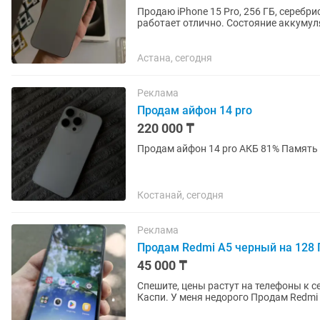
Продаю iPhone 15 Pro, 256 ГБ, серебристый. Телефон в хорошем состоянии, царап
Астана, сегодня
Реклама
Продам айфон 14 pro
220 000 ₸
Костанай, сегодня
Реклама
Продам Redmi A5 черный на 128 
45 000 ₸
Спешите, цены растут на телефоны к с
Каспи. У меня недорого Продам Redmi A5 черного цвета, с памятью 128 Гб, в отличном
состоянии, самый надёжный и...