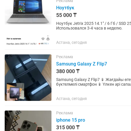
Реклама
Ноутбук
55 000 ₸
Ноутбук Jetrix 2025 14.1" / 6 Гб / SSD 256 Гб / Win 11 P
Использовался 3-4 часа в неделю.
Астана, сегодня
Реклама
Samsung Galaxy Z Flip7
380 000 ₸
Samsung Galaxy Z Flip7 📱 Жағдайы өт
бүктелмелі смартфон 📱 Үлкен әрі сап
Жады: 128 ГБ 🔋 Батареясы...
Астана, сегодня
Реклама
iphone 15 pro
315 000 ₸