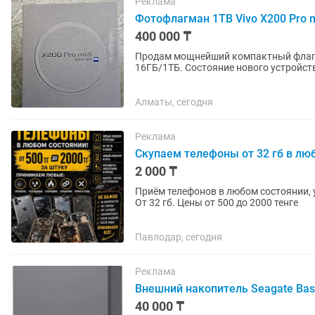
Реклама
Фотофлагман 1TB Vivo X200 Pro 
400 000 ₸
Продам мощнейший компактный флагма
16ГБ/1ТБ. Состояние нового устройства, аккумулятор 98%. В комплекте профессиональные
фотофильтры и 5 чехлов на любой...
Алматы, сегодня
Реклама
Скупаем телефоны от 32 гб в лю
2 000 ₸
Приём телефонов в любом состоянии, у
От 32 гб. Цены от 500 до 2000 тенге
Павлодар, сегодня
Реклама
Внешний накопитель Seagate Basi
40 000 ₸