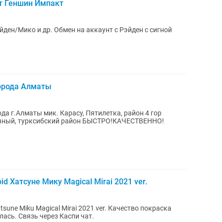
т Геншин Импакт
эйден/Мико и др. Обмен на аккаунт с Рэйден с сигной
города Алматы
да г.Алматы мик. Карасу, Пятилетка, район 4 гор
больницы, папанина, аэропорт, кирпичный, турксибский район БЫСТРО!КАЧЕСТВЕННО!
d Хатсуне Мику Magical Mirai 2021 ver.
sune Miku Magical Mirai 2021 ver. Качество покраска
ась. Связь через Каспи чат.