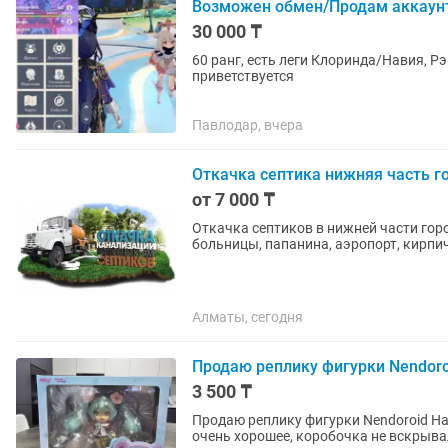
Возможен обмен/Продам аккаун
30 000 ₸
60 ранг, есть леги Клоринда/Навия, Р
приветствуется
Павлодар, вчера
Откачка септика нижняя часть 
от 7 000 ₸
Откачка септиков в нижней части горо
Алматы, сегодня
Продаю реплику фигурки Nendoroi
3 500 ₸
Продаю реплику фигурки Nendoroid Hat
очень хорошее, коробочка не вскрывал