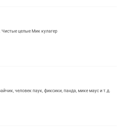
. Чистые целые Мик кулагер
айчик, человек паук, фиксики, панда, мике маус и т.д.