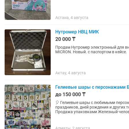
Астана, 4 августа
Нутромер НВЦ МИК
20 000 ₸
Продам Нутромер электронный для вн
MICRON. Новый. с паспортом в кейсе.
Актау, 4 августа
Гелиевые шары с персонажами Б
до 150 000 ₸
🎈 Гелиевые шары с любимыми персонажами! Яркие и красивые шар
праздников, дней рождения и других торжеств 🎉 ✨ Разные персонажи 
Продажа упаковками Железный челове
Алматы, 2 августа