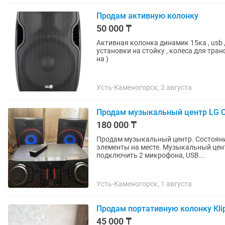
Продам активную колонку
50 000 ₸
Активная колонка динамик 15ка , usb ,
установки на стойку , колеса для тран
на )
Усть-Каменогорск, 2 августа
Продам музыкальный центр LG 
180 000 ₸
Продам музыкальный центр. Состояние отличное, все заводские наклейки и защитные
элементы на месте. Музыкальный центр LG CL 87, с множеством звуковых настроек, можно
подключить 2 микрофона, USB...
Усть-Каменогорск, 1 августа
Продам портативную колонку Klip
45 000 ₸