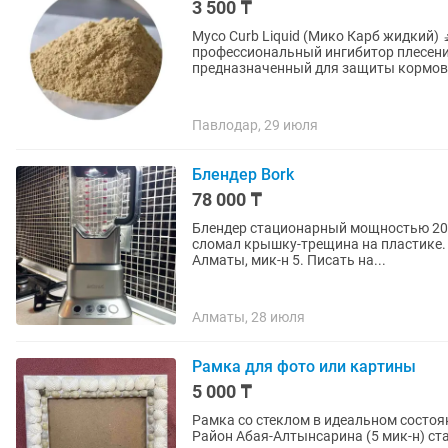
3 500 ₸
Myco Curb Liquid (Мико Карб жидкий) 🔬 Описание пр
профессиональный ингибитор плесени 
предназначенный для защиты кормов и
Павлодар, 29 июля
Блендер Bork
78 000 ₸
Блендер стационарный мощностью 2000Вт. Мало пользовались. Работает отлично. Ребёнок
сломал крышку-трещина на пластике. Можно склеить. Покупал
Алматы, мик-н 5. Писать на...
Алматы, 28 июля
Рамка для фото или картины
5 000 ₸
Рамка со стеклом в идеальном состоянии. Размер рам
Район Абая-Алтынсарина (5 мик-н) ст