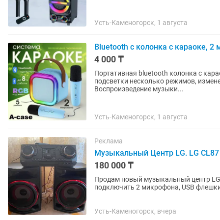
Усть-Каменогорск, 1 августа
Bluetooth с колонка с караоке, 2
4 000 ₸
Портативная bluetooth колонка с кар
подсветки несколько режимов, измене
Воспроизведение музыки...
Усть-Каменогорск, 1 августа
Реклама
Музыкальный Центр LG. LG CL87
180 000 ₸
Продам новый музыкальный центр LG 
подключить 2 микрофона, USB флешки, 
Продаю из за ненадобности.
Усть-Каменогорск, вчера