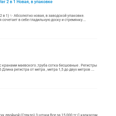
er 2 в 1 Новая, в упаковке
й упаковке.
 сочетает в себе гладильную доску и стремянку.
 кранами маевского ,труба сотка бесшовные . Регистры
Длина регистра от метра , метра 1,5 до двух метров .
Межкомнатные двери Одинарные 6 штук двойной (Стекло) 3 штуки Все за 15 000 тг С каркасом