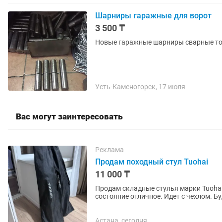
Шарниры гаражные для ворот
3 500 ₸
Новые гаражные шарниры сварные то
Усть-Каменогорск, 17 июля
Вас могут заинтересовать
Реклама
Продам походный стул Tuohai
11 000 ₸
Продам складные стулья марки Tuohai.
состояние отличное. Идет с чехлом. Б
Астана, сегодня