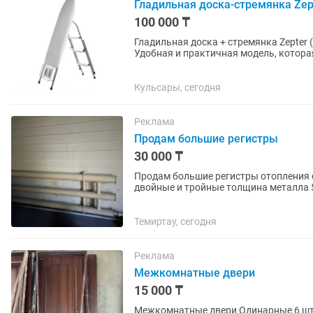
Гладильная доска-стремянка Zept
100 000 ₸
Гладильная доска + стремянка Zepter (2 в 1) ✨ Абсолютно новая, в заводско
Удобная и практичная модель, которая
Отлично подойдет для глажки...
Кульсары, сегодня
Реклама
Продам большие регистры
30 000 ₸
Продам большие регистры отопления с
двойные и тройные толщина металла 5 
Стояли один сезон в...
Темиртау, сегодня
Реклама
Межкомнатные двери
15 000 ₸