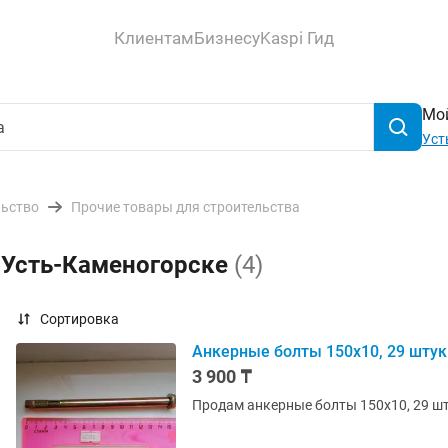
Клиентам
Бизнесу
Kaspi Гид
Мой
Уст
льство
Прочие товары для строительства
в Усть-Каменогорске
(4)
Сортировка
Анкерные болты 150х10, 29 штук
3 900 ₸
Продам анкерные болты 150х10, 29 шту