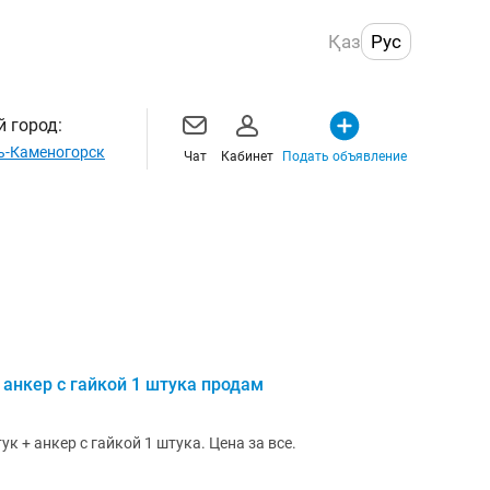
Қаз
Рус
 город:
ь-Каменогорск
Чат
Кабинет
Подать объявление
 анкер с гайкой 1 штука продам
к + анкер с гайкой 1 штука. Цена за все.