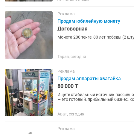
Реклама
Продам юбилейную монету
Договорная
Монета 200 тенге, 80 лет победы (2 ш
Тараз, сегодня
Реклама
Продам аппараты хватайка
80 000 ₸
Ищете стабильный источник пассивно
— это готовый, прибыльный бизнес, к
24/7! Этот автомат...
Ават, сегодня
Реклама