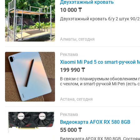
Двухэтажный кровать
10 000 ₸
Двухэтажный кровать б/у 2 штук 90/2
Алматы, сегодня
Реклама
Xiaomi Mi Pad 5 со smart-ручкой M
199 990 ₸
В связи с планируемым обновлением пр
с чехлом, и smart-ручкой Mi Pen (есть сменные на
показывает в...
Астана, сегодня
Реклама
Видеокарта AFOX RX 580 8GB
55 000 ₸
Видеокарта AFOX RX 580 8GB. Состояние отличное новый В наличии 5 штук. Подходит для игр,