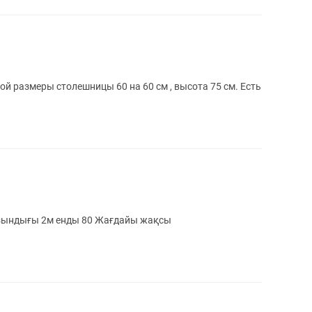
ой размеры столешницы 60 на 60 см , высота 75 см. Есть
 ұзындығы 2м енды 80 Жағдайы жақсы