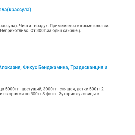
ева(крассула)
ассула). Чистит воздух. Применяется в косметологии.
еприхотливо. От 300т.за один саженец.
Алоказия, Фикус Бенджамина, Традесканция и
а 5000тг - цветущий, 3000тг - спящая, детки 500тг 2
и с корнями по 500тг 3 фото - Эухарис луковицы в