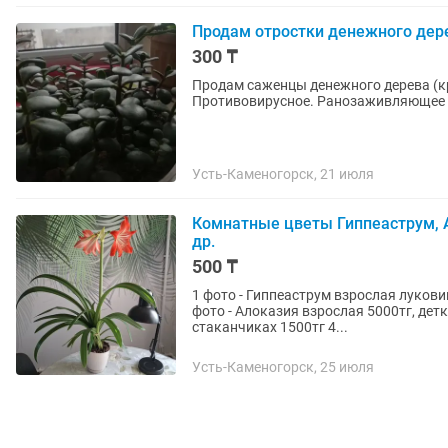
Продам отростки денежного дер
300 ₸
Продам саженцы денежного дерева (кр
Противовирусное. Ранозаживляющее Н
Усть-Каменогорск, 21 июля
Комнатные цветы Гиппеаструм, 
др.
500 ₸
1 фото - Гиппеаструм взрослая луковиц
фото - Алоказия взрослая 5000тг, детк
стаканчиках 1500тг 4...
Усть-Каменогорск, 25 июля