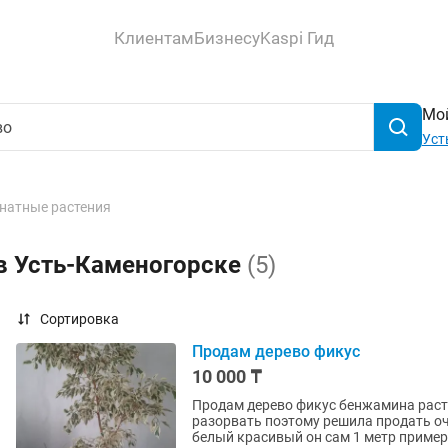
Клиентам
Бизнесу
Kaspi Гид
Мой
Уст
натные растения
 в Усть-Каменогорске
(5)
Сортировка
Продам дерево фикус
10 000 ₸
Продам дерево фикус бенжамина раст
разорвать поэтому решила продать о
белый красивый он сам 1 метр примерн