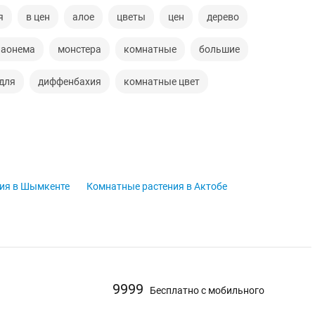
я
в цен
алое
цветы
цен
дерево
лаонема
монстера
комнатные
большие
для
диффенбахия
комнатные цвет
ия в Шымкенте
Комнатные растения в Актобе
9999
Бесплатно с мобильного