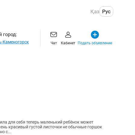
Қаз
Рус
 город:
ь-Каменогорск
Чат
Кабинет
Подать объявление
ила для себя теперь маленький ребёнок может
чень красивый густой листочки не обычные горшок
о с...