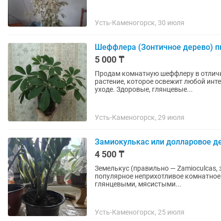
Усть-Каменогорск, 30 июля
Шеффлера (Зонтичное дерево) п
5 000 ₸
Продам комнатную шеффлеру в отличн
растение, которое освежит любой инт
уходе. Здоровые, глянцевые...
Усть-Каменогорск, 29 июля
Замиокулькас или долларовое д
4 500 ₸
Земелькус (правильно — Zamioculcas, 
популярное неприхотливое комнатное 
глянцевыми, мясистыми...
Усть-Каменогорск, 25 июля