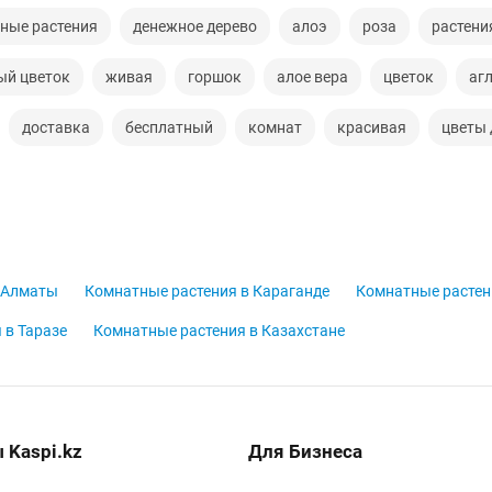
ные растения
денежное дерево
алоэ
роза
растени
ый цветок
живая
горшок
алое вера
цветок
аг
доставка
бесплатный
комнат
красивая
цветы 
 Алматы
Комнатные растения в Караганде
Комнатные растен
 в Таразе
Комнатные растения в Казахстане
 Kaspi.kz
Для Бизнеса