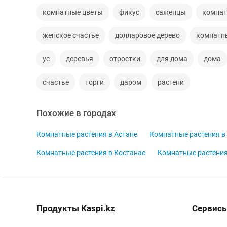
комнатные цветы
фикус
саженцы
комнат
женское счастье
долларовое дерево
комнатн
ус
деревья
отростки
для дома
дома
счастье
торги
даром
растени
Похожие в городах
Комнатные растения в Астане
Комнатные растения в
Комнатные растения в Костанае
Комнатные растения
Продукты Kaspi.kz
Сервисы