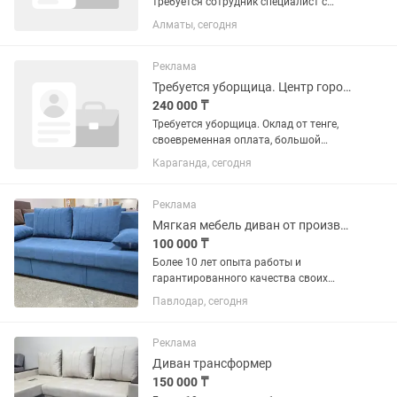
требуется сотрудник специалист с
навыками АДМИНСТРАТОРА,по
Алматы, сегодня
договору График работы: 9:00-18:00
(сб,вс выходной) Обязанности:
специалист, с опытом, по
Реклама
документации, по...
Требуется уборщица. Центр города
240 000 ₸
Требуется уборщица. Оклад от тенге,
своевременная оплата, большой
коллектив, возможность
Караганда, сегодня
официального трудоустройства.
Отсутствие в/п, возраст до 55 лет.
Реклама
Мягкая мебель диван от производителя без лишних наценок
100 000 ₸
Более 10 лет опыта работы и
гарантированного качества своих
изделий! Будем рады украсить ваш
Павлодар, сегодня
дом качественной и комфортной
мебелью! Диваны еврокнижка новые
от производителя без лишней наценки!
Реклама
В...
Диван трансформер
150 000 ₸