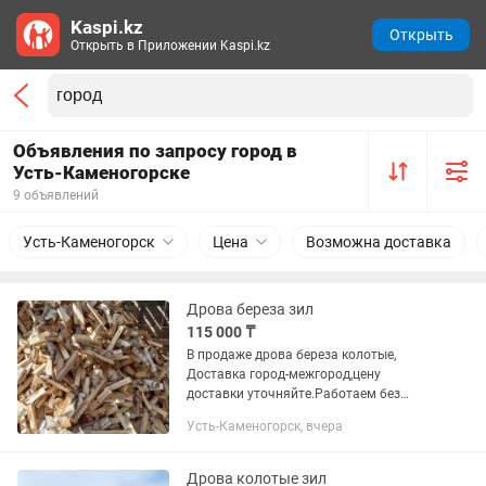
Kaspi.kz
Открыть
Открыть в Приложении Kaspi.kz
Объявления по запросу город в
Усть-Каменогорске
9 объявлений
Усть-Каменогорск
Цена
Возможна доставка
Дрова береза зил
115 000 ₸
В продаже дрова береза колотые,
Доставка город-межгород,цену
доставки уточняйте.Работаем без
выходных 7 дней в неделю .
Усть-Каменогорск, вчера
Дрова колотые зил