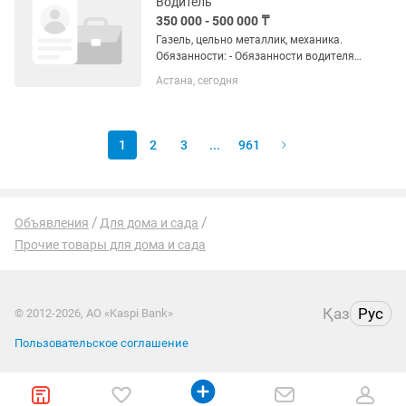
Водитель
350 000 - 500 000 ₸
Газель, цельно металлик, механика.
Обязанности: - Обязанности водителя:
1.Доставка воды клиентам по
Астана, сегодня
маршруту. 2.Разгрузка и обмен
бутылей. 3.Ведение учета доставок и
оплат. 4.Поддержание автомобиля в...
1
2
3
...
961
Объявления
Для дома и сада
Прочие товары для дома и сада
Қаз
Рус
© 2012-2026, АО «Kaspi Bank»
Пользовательское соглашение