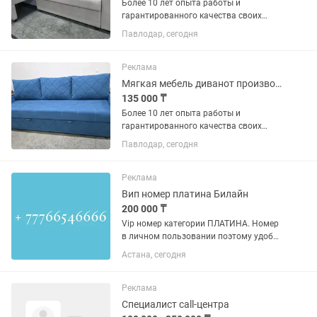
Более 10 лет опыта работы и
гарантированного качества своих
изделий! Будем рады украсить ваш
Павлодар, сегодня
дом качественной и комфортной
мебелью! Диван трансформер
еврокнижка В наличии в выставочном
Реклама
зале по...
Мягкая мебель диванот производителя без лишних наценок !
135 000 ₸
Более 10 лет опыта работы и
гарантированного качества своих
изделий! Будем рады украсить ваш
Павлодар, сегодня
дом качественной и комфортной
мебелью! Диван еврокнижка с локтями
В наличии в выставочном зале по...
Реклама
Вип номер платина Билайн
200 000 ₸
Vip номер категории ПЛАТИНА. Номер
в личном пользовании поэтому удобно
использовать его для бизнеса
Астана, сегодня
например для call центр, доставка,
такси, отдел продаж, магазинов,
онлайн маркетплейсов. Цена в...
Реклама
Специалист call-центра