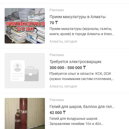
Реклама
Прием макулатуры в Алматы
70 ₸
Прием макулатуры (журналы, газеты,
книги, архив) в городе Алматы и близ
лежащих районах. Цена 70 тенге за кг.
Алматы, сегодня
Металлолом, коробки и КАРТОН НЕ
ПРИНИМАЕМ. Минимальная партия
150 кг. Расчет на месте
Реклама
Требуется электросварщик
300 000 - 500 000 ₸
❗Требуется опыт в области: КСК, ОСИ
(нужно понимание систем отопления,
водоснабжения, канализации, ремонта
Алматы, сегодня
элеваторных узлов в технических
помещениях многоквартирных домов)
ЧТО НУЖНО...
Реклама
Гелий для шаров, баллон для гелия, редуктор гелиевый
42 000 ₸
Гелий для воздушных шаров.
Заправляем гелийем 10л и 40л