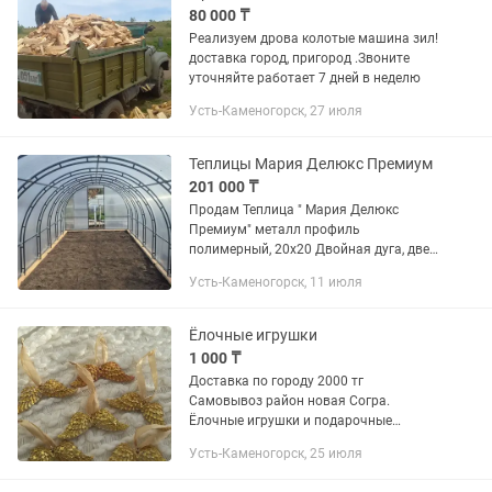
80 000 ₸
Реализуем дрова колотые машина зил!
доставка город, пригород .Звоните
уточняйте работает 7 дней в неделю
Усть-Каменогорск, 27 июля
Теплицы Мария Делюкс Премиум
201 000 ₸
Продам Теплица " Мария Делюкс
Премиум" металл профиль
полимерный, 20х20 Двойная дуга, две
двери две форточки для
Усть-Каменогорск, 11 июля
проветривания, 7 поперечен
усиленные, заводские Новосибирск.
3х2,1х 4 метра- 201 000...
Ёлочные игрушки
1 000 ₸
Доставка по городу 2000 тг
Самовывоз район новая Согра.
Ёлочные игрушки и подарочные
наборы
Усть-Каменогорск, 25 июля