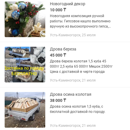
Новогодний декор
10 000 ₸
Новогодняя композиция ручной
работы. Гипсовое кашпо выполнено
вручную из высокопрочного гипса,
покраска, лакировка. Литые веточки,
Усть-Каменогорск, 25 июля
ароматные фигурные свечи. Данная
композиция станет отличным...
Дрова береза
45 000 ₸
Дрова береза колотая 1,5 куба 45
000тг 2,5 куба 65 000тг Мешок 2500тг
Цена с доставкой в черте города
Усть-Каменогорск, 21 июля
Дрова осина колотая
38 000 ₸
Дрова осина колотая 1,5 куба, с
бесплатной доставкой по городу.
Усть-Каменогорск, 21 июля