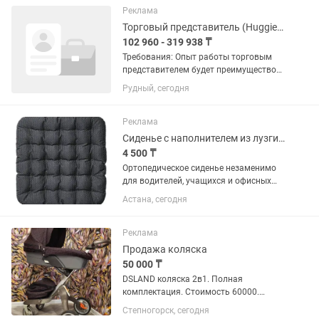
разные работы. Без вредных...
Реклама
Торговый представитель (Huggies Kotex, Kleenex, Depend)
102 960 - 319 938 ₸
Требования: Опыт работы торговым
представителем будет преимуществом.
Навыки ведения переговоров и
Рудный, сегодня
продаж. Коммуникабельность,
ответственность, нацеленность на
результат. Умение работать...
Реклама
Сиденье с наполнителем из лузги гречихи
4 500 ₸
Ортопедическое сиденье незаменимо
для водителей, учащихся и офисных
работников – тех, кто проводит сидя
Астана, сегодня
более 3-4 часов в день. Новое
улучшенное полимерное покрытие на
одной стороне сиденья для...
Реклама
Продажа коляска
50 000 ₸
DSLAND коляска 2в1. Полная
комплектация. Стоимость 60000.
Город Степногорск, возможна
Степногорск, сегодня
доставка через эндрайвер.