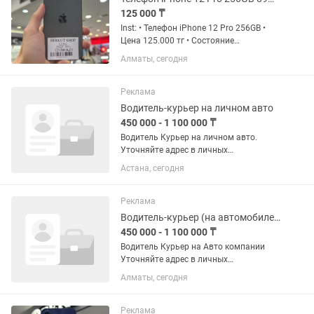
125 000 ₸
Inst: • Телефон iPhone 12 Pro 256GB •
Цена 125.000 тг • Состояние
Аккумулятора 89% • Комплект: Шнур
Алматы, сегодня
зарядка, коробка • Состояние телефона
10/10 • Гарантия на устройство 100
дней • Чехол + стекло в...
Реклама
Водитель-курьер на личном авто
450 000 - 1 100 000 ₸
Водитель Курьер на личном авто.
Уточняйте адрес в личных
сообщениях. Мы предлагаем:
Астана, сегодня
🔺Заработок от 20 до 50 тысяч тенге в
день,на руки; 🔺Забирайте на
автомобиле заказы с...
Реклама
Водитель-курьер (на автомобиле компании)
450 000 - 1 100 000 ₸
Водитель Курьер на Авто компании
Уточняйте адрес в личных
сообщениях. Мы предлагаем:
Алматы, сегодня
🔺Заработок от 20 до 50 тысяч тенге в
день,на руки; 🔺Выдаём автомобиль
для развозки заказов с...
Реклама