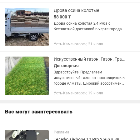
Дрова осина колотые
58 000 ₸
Дрова осина колотая 2,4 куба с
бесплатной доставкой в черте города.
Усть-Каменогорск, 21 июля
Искусственный газон. Газон. Трава
Договорная
Здравствуйте! Предлагаем
искусственный газон от поставщиков в
городе Алматы. Широкий ассортимент
газона, длина ворса от 10мм до 50мм.
Усть-Каменогорск, 19 июля
Цена от 1000тг и выше за кв/м. Все
виды искусственных...
Вас могут заинтересовать
Реклама
Телефон iPhone 12 Pro 256GB 89% Айфон 12 Про 256ГБ 89%