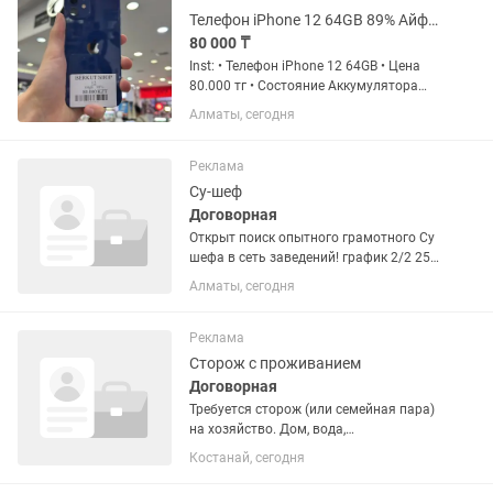
Телефон iPhone 12 64GB 89% Айфон 12 64ГБ 89%
80 000 ₸
Inst: • Телефон iPhone 12 64GB • Цена
80.000 тг • Состояние Аккумулятора
89% • Комплект: Шнур зарядка, коробка
Алматы, сегодня
• Состояние телефона 10/10 • Гарантия
на устройство 100 дней • Чехол +
стекло в...
Реклама
Су-шеф
Договорная
Открыт поиск опытного грамотного Су
шефа в сеть заведений! график 2/2 25
000 тг за смену. С 8:30 до 22:00
Алматы, сегодня
Направление кухни: Европа Опыт
работы от 5 лет! 💰Условия: Работа в
большой сети...
Реклама
Сторож с проживанием
Договорная
Требуется сторож (или семейная пара)
на хозяйство. Дом, вода,
электричество, дрова есть без оплаты.
Костанай, сегодня
Есть мобильная связь. Обязанности
охрана территории и техники, также