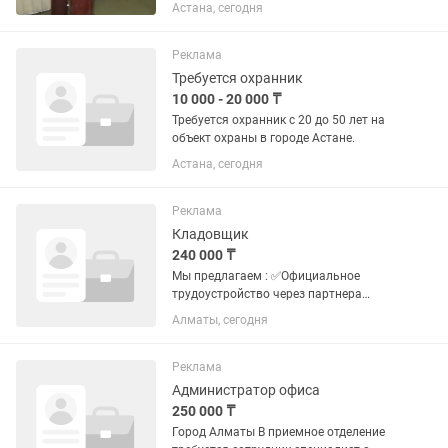
баллоны. Доставка и установка по
Астана, сегодня
городу бесплатно Также в наличии: 1.
Редуктор для гелия Redius 2. Гель для
обработки шаров (Hifloat, Koda) 3....
Реклама
Требуется охранник
10 000 - 20 000 ₸
Требуется охранник с 20 до 50 лет на
объект охраны в городе Астане.
Астана, сегодня
Реклама
Кладовщик
240 000 ₸
Мы предлагаем : ✅Официальное
трудоустройство через партнера
Яндекса. ✅Выплаты от партнера 2 раза
Алматы, сегодня
в месяц на карту ( 25 числа аванс, 10
зп) ✅Ежемесячная премия за
выполнение показателей ( за...
Реклама
Администратор офиса
250 000 ₸
Город Алматы В приемное отделение