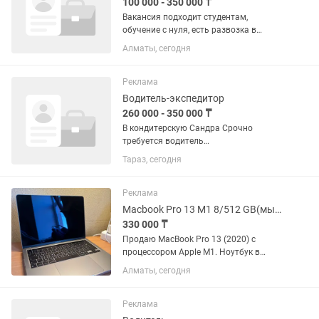
100 000 - 350 000 ₸
Вакансия подходит студентам,
обучение с нуля, есть развозка в
чертах города, гибкий график, возраст
Алматы, сегодня
17-25 Обязанности: Принимать
обращения клиентов Консультировать
Помогать в выборе услуги
Реклама
Водитель-экспедитор
260 000 - 350 000 ₸
В кондитерскую Сандра Срочно
требуется водитель
экспедитор,мужчина до 40
Тараз, сегодня
лет,желательно с опытом в сфере
торговли.город,регион.
Реклама
Macbook Pro 13 M1 8/512 GB(мышка беспроводная Apple в подарок)
330 000 ₸
Продаю MacBook Pro 13 (2020) с
процессором Apple M1. Ноутбук в
серебристом цвете, в идеальном
Алматы, сегодня
состоянии.Был в личном пользовании.
Мышка беспроводная Apple в подарок.
Есть варианты выкупа из городов:...
Реклама