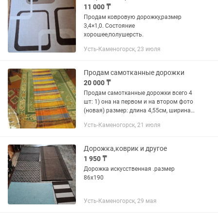
11 000 ₸
Продам ковровую дорожку,размер
3,4×1,0. Состояние
хорошее,полушерсть.
Усть-Каменогорск, 23 июля
Продам самотканные дорожки
20 000 ₸
Продам самотканные дорожки всего 4
шт: 1) она на первом и на втором фото
(новая) размер: длина 4,55см, ширина
70см за 20000 2) она на третьем и
Усть-Каменогорск, 21 июля
четвертом фото (новая) размер : длина
4,12см, ширина...
Дорожка,коврик и другое
1 950 ₸
Дорожка искусственная .размер
86х190
Усть-Каменогорск, 29 мая