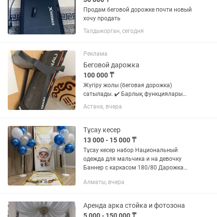
Продам беговой дорожке почти новый
хочу продать
Талдыкорган, сегодня
Реклама
Беговой дарожка
100 000 ₸
Жүгіру жолы (беговая дорожка)
сатылады. ✔️ Барлық функциялары
толық жұмыс істейді. ✔️ Жағдайы
Астана, вчера
жақсы, ұқыпты қолданылған. ✔️ Үйде
жаттығу жасауға өте ыңғайлы.
Қызықтырса, хабарласыңыз.
Тұсау кесер
13 000 - 15 000 ₸
Тұсау кесер набор Национальный
одежда для мальчика и на девочку
Баннер с каркасом 180/80 Дарожка
Фонтан шар с двухсторон Атрибуты
Алматы, вчера
Ала жіп пен пышақ
Аренда арка стойка и фотозона
5 000 - 150 000 ₸