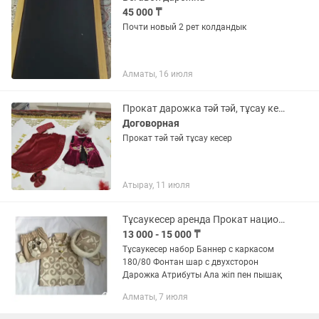
45 000 ₸
Почти новый 2 рет колдандык
Алматы, 16 июля
Прокат дарожка тәй тәй, тұсау кесер
Договорная
Прокат тәй тәй тұсау кесер
Атырау, 11 июля
Тұсаукесер аренда Прокат национальный одежды
13 000 - 15 000 ₸
Тұсаукесер набор Баннер с каркасом
180/80 Фонтан шар с двухсторон
Дарожка Атрибуты Ала жіп пен пышақ
Алматы, 7 июля