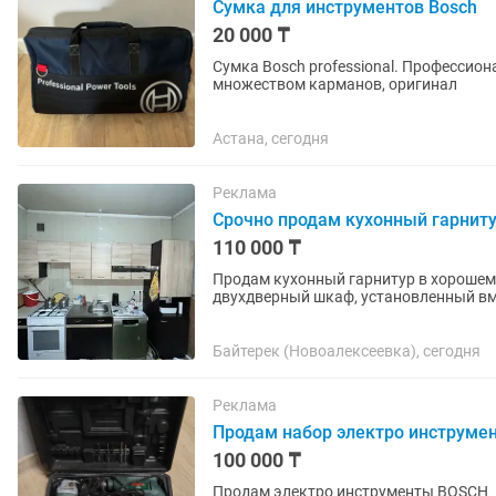
Сумка для инструментов Bosch
20 000 ₸
Сумка Bosch professional. Профессио
множеством карманов, оригинал
Астана, сегодня
Реклама
Срочно продам кухонный гарнитур
110 000 ₸
Продам кухонный гарнитур в хорошем
двухдверный шкаф, установленный вм
Алматинская область газовая плита (
Байтерек (Новоалексеевка), сегодня
Реклама
Продам набор электро инструмен
100 000 ₸
Продам электро инструменты BOSCH