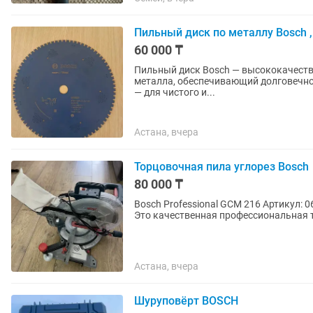
Пильный диск по металлу Bosch ,
60 000 ₸
Пильный диск Bosch — высококачеств
металла, обеспечивающий долговечность и производите
— для чистого и...
Астана, вчера
Торцовочная пила углорез Bosch
80 000 ₸
Bosch Professional GCM 216 Артикул: 
Это качественная профессиональная 
Астана, вчера
Шуруповёрт BOSCH