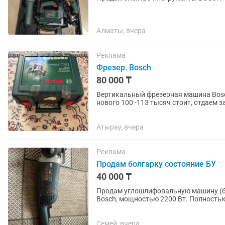
Алматы, вчера
Реклама
Фрезер. Bosch
80 000 ₸
Вертикальный фрезерная машина Bosch
нового 100 -113 тысяч стоит, отдаем з
Атырау, вчера
Реклама
Продам болгарку состояние БУ
40 000 ₸
Продам углошлифовальную машину (болгарку) Bosc
Bosch, мощностью 2200 Вт. Полностью
Использовалась аккуратно,...
Семей, вчера