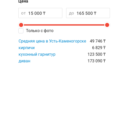
Цена
от
до
Только с фото
Средняя цена в Усть-Каменогорске
49 746 ₸
кирпичи
6 829 ₸
кухонный гарнитур
123 500 ₸
диван
173 090 ₸