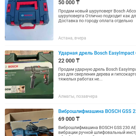
50 000 ₸
Продам новый шуруповерт Bosch Абсо
шуруповерта Отлично подходит как д
Доставка по городу оплата отдельно
Астана, вчера
Ударная дрель Bosch EasyImpact
22 000 ₸
Продам ударную дрель Bosch EasyImpa
раз для сверления дерева и гипсокар
тяжелых работах не...
Алматы, позавчера
Виброшлифмашина BOSCH GSS 230
69 000 ₸
Виброшлифмашина BOSCH GSS 230 AE P
вибрации ручной шлифовальный инстр