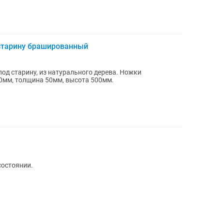
старину брашированный
од старину, из натурального дерева. Ножки
рина 350мм, толщина 50мм, высота 500мм.
состоянии.