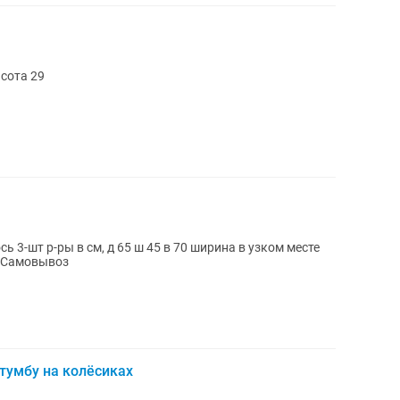
сота 29
ь 3-шт р-ры в см, д 65 ш 45 в 70 ширина в узком месте
20 см. Цена 5000 тг за штуку, 1-2 фото. Самовывоз
тумбу на колёсиках