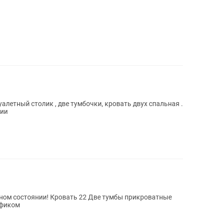
алетный столик , две тумбочки, кровать двух спальная .
нии
2 Две тумбы прикроватные
с пуфиком