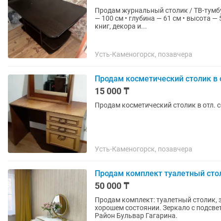
Продам журнальный столик / ТВ-тумбу на колёс
— 100 см • глубина — 61 см • высота — 58 см Удобный и вместительный: есть полки 
книг, декора и...
Усть-Каменогорск, позавчера
Продам косметический столик в 
15 000 ₸
Продам косметический столик в отл. с
Усть-Каменогорск, позавчера
Продам комплект туалетный стол
50 000 ₸
Продам комплект: туалетный столик, зе
хорошем состоянии. Зеркало с подсвет
Район Бульвар Гагарина.