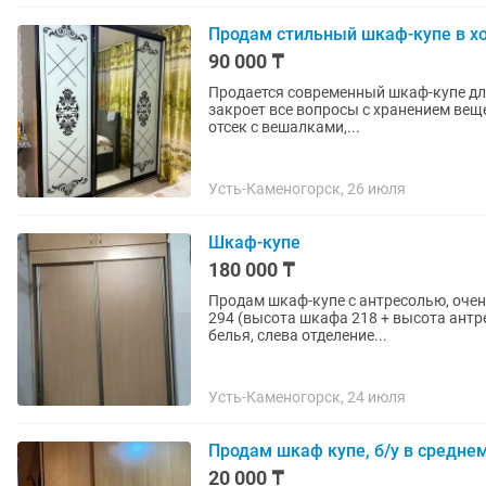
Продам стильный шкаф-купе в х
90 000 ₸
Продается современный шкаф-купе для
закроет все вопросы с хранением ве
отсек с вешалками,...
Усть-Каменогорск, 26 июля
Шкаф-купе
180 000 ₸
Продам шкаф-купе с антресолью, очен
294 (высота шкафа 218 + высота антре
белья, слева отделение...
Усть-Каменогорск, 24 июля
Продам шкаф купе, б/у в средне
20 000 ₸