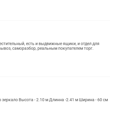
вместительный, есть и выдвижные ящики, и отдел для
вывоз, саморазбор, реальным покупателем торг.
Б/у Шкаф спальный, купе 3 двери, одно зеркало Высота - 2.10 м Длинна -2.41 м Ширина - 60 см