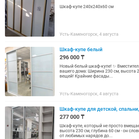
Шкаф-купе 240х240х60 см
Усть-Каменогорск, 4 августа
Шкаф-купе белый
296 000 ₸
Новый белый шкаф-купе! ✨ Вместительный и стильный, он станет настоящим украшением
вашего дома: Ширина 230 см, высота 230 см, глубина 60 см - достаточно места для всех ваших
вещей! Крайние фасады...
Усть-Каменогорск, 4 августа
Шкаф-купе для детской, спальни
277 000 ₸
Шкаф-купе, который не просто вмещает вещи, 
высота 230 см, глубина 60 см - он сло
от любимых нарядов до...