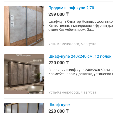
Продам шкаф-купе 2,70
299 000 ₸
шкаф-купе Сенатор Новый, с доставкой
Качественные материалы и фурнитура.
отдел Казмебельпром. За...
Усть-Каменогорск, 5 августа
Шкаф-купе 240х240 см. 12 полок,
220 000 ₸
В наличии шкаф-купе 240х240х60 см в пяти цветах. ТД Октябр
Усть-Каменогорск, 4 августа
Шкаф-купе
220 000 ₸