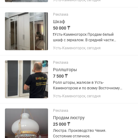
Усть-Каменогорск, сегодня
диванчика30 тыс тг. диван
раскладной.самовывоз.
Реклама
Шкаф
50 000 ₸
❗️Усть-Каменогорск Продам белый
шкаф с зеркалом. В средней части
расположены полки: три снизу и три
Усть-Каменогорск, сегодня
сверху. По бокам — две раздвижные
двери на роликах. За каждой дверью
есть штанга для вешалок с...
Реклама
Роллшторы
7 500 ₸
Ролл шторы, жалюзи в Усть-
Каменогорске и по всему Восточному
Казахстану. Большой выбор тканей.
Усть-Каменогорск, сегодня
Бесплатный Замер. Технолог приедет к
вам со всеми образцами. Есть
варианты рассрочки.
Реклама
Продам люстру
25 000 ₸
Люстра. Производство Чехия.
Состояние отличное.