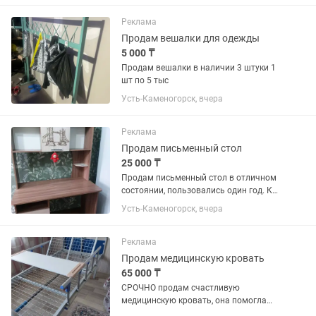
Реклама
Продам вешалки для одежды
5 000 ₸
Продам вешалки в наличии 3 штуки 1
шт по 5 тыс
Усть-Каменогорск, вчера
Реклама
Продам письменный стол
25 000 ₸
Продам письменный стол в отличном
состоянии, пользовались один год. Как
новый , брали за 50.000 . Продам за
Усть-Каменогорск, вчера
25000. Длинна стола 115 см
Реклама
Продам медицинскую кровать
65 000 ₸
СРОЧНО продам счастливую
медицинскую кровать, она помогла
мне встать на ноги в короткие сроки в