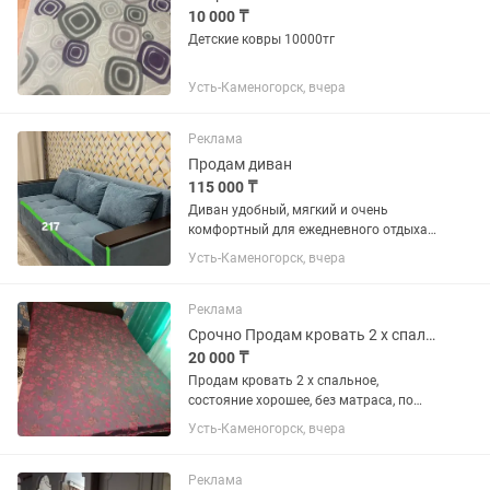
10 000 ₸
Детские ковры 10000тг
Усть-Каменогорск, вчера
Реклама
Продам диван
115 000 ₸
Диван удобный, мягкий и очень
комфортный для ежедневного отдыха
и сна. Выполнен в красивом голубом
Усть-Каменогорск, вчера
велюре, который приятен на ощупь и
хорошо вписывается в современный
интерьер. Деревянные...
Реклама
Срочно Продам кровать 2 х спальное
20 000 ₸
Продам кровать 2 х спальное,
состояние хорошее, без матраса, по
цене есть торг.
Усть-Каменогорск, вчера
Реклама