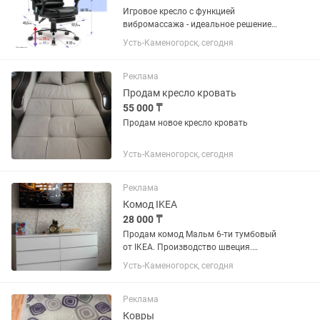
Игровое кресло с функцией
вибромассажа - идеальное решение
для тех, кто хочет получить максимум
Усть-Каменогорск, сегодня
комфорта и релаксации во время игры.
Компьютерное кресло повышенной
комфортности поможет расслабить...
Реклама
Продам кресло кровать
55 000 ₸
Продам новое кресло кровать
Усть-Каменогорск, сегодня
Реклама
Комод IKEA
28 000 ₸
Продам комод Мальм 6-ти тумбовый
от IKEA. Производство швеция.
Продаю в связи переездом. Ширина
Усть-Каменогорск, сегодня
-160 Высота-80 Глубина-50
Реклама
Ковры