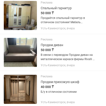
Реклама
Спальный гарнитур
50 000 ₸
Продаётся спальный гарнитур в
отличном состоянии! Мебель
использовалась аккуратно, бережно,
Усть-Каменогорск, вчера
без повреждений. В комплект входит: •
Большая двуспальная кровать
размером 2,90 × 2,00 м •
Реклама
Ортопедический...
Продам диван
50 000 ₸
В связи с переездом Продам диван на
металлическом каркасе фирмы Rivalli В
хорошем состоянии ортопедический
Усть-Каменогорск, вчера
матрас Покупали в магазине Фараон
Реклама
Продам прихожую шкаф
40 000 ₸
Б/у в отличном состоянии
Усть-Каменогорск, вчера