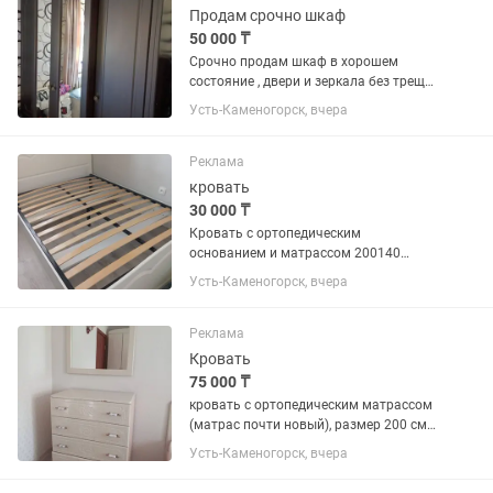
Продам срочно шкаф
50 000 ₸
Срочно продам шкаф в хорошем
состояние , двери и зеркала без трещин
и царапин По цене скидку могу сделать
Усть-Каменогорск, вчера
🤗
Реклама
кровать
30 000 ₸
Кровать с ортопедическим
основанием и матрассом 200140
(самовывоз)
Усть-Каменогорск, вчера
Реклама
Кровать
75 000 ₸
кровать с ортопедическим матрассом
(матрас почти новый), размер 200 см
на 160 см + зеркало + комод
Усть-Каменогорск, вчера
(самовывоз),