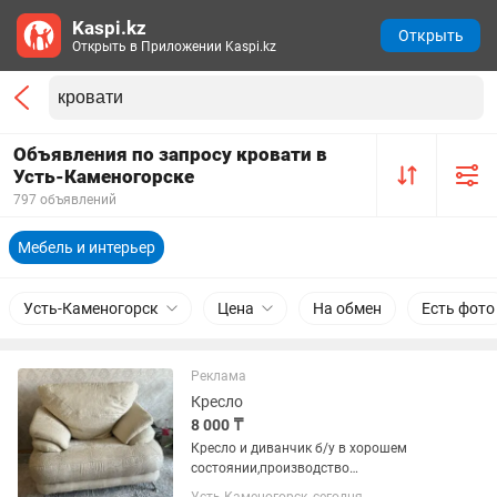
Kaspi.kz
Открыть
Открыть в Приложении Kaspi.kz
Объявления по запросу кровати в
Усть-Каменогорске
797 объявлений
Мебель и интерьер
Усть-Каменогорск
Цена
На обмен
Есть фото
Реклама
Кресло
8 000 ₸
Кресло и диванчик б/у в хорошем
состоянии,производство
Белоруссия.цена кресла 10тыс тг. Цена