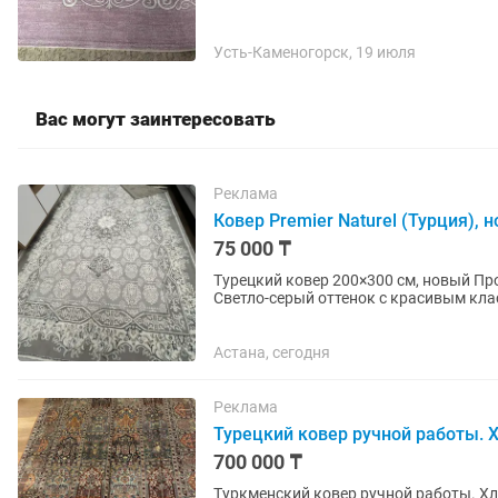
Усть-Каменогорск, 19 июля
Вас могут заинтересовать
Реклама
Ковер Premier Naturel (Турция), 
75 000 ₸
Турецкий ковер 200×300 см, новый Продается новый ворсовый ковер турецкого производства.
Светло-серый оттенок с красивым кла
— 200×300 см. Ковер...
Астана, сегодня
Реклама
Турецкий ковер ручной работы. 
700 000 ₸
Туркменский ковер ручной работы. Хло