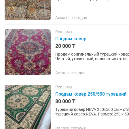
Алматы, сегодня
Реклама
Продам ковер
20 000 ₸
Продам оригинальный турецкий ковер B
Чистый, ухоженный, полностью готов 
высокого качества. Красивый...
Астана, сегодня
Реклама
Продам ковёр 250/500 турецкий
80 000 ₸
Турецкий ковер NEVA 250×500 см – отличное состояние Пр
турецкий ковер NEVA. Размер: 250 × 500 см (12,5 м²) Цвет: зеленый с бежевым Производство:
Турция Ковер в очень...
Риддер, сегодня