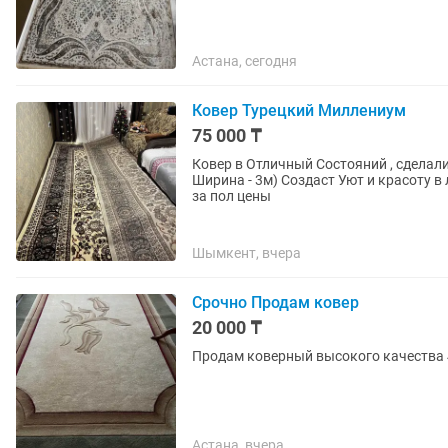
Астана, сегодня
Ковер Турецкий Миллениум
75 000 ₸
Ковер в Отличный Состояний , сделал
Ширина - 3м) Создаст Уют и красоту в
за пол цены
Шымкент, вчера
Срочно Продам ковер
20 000 ₸
Продам коверный высокого качества 4
Астана, вчера