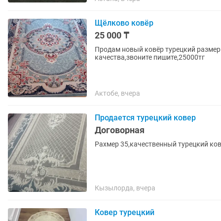
Щёлково ковёр
25 000 ₸
Продам новый ковёр турецкий размер
качества,звоните пишите,25000тг
Актобе, вчера
Продается турецкий ковер
Договорная
Рахмер 35,качественный турецкий ко
Кызылорда, вчера
Ковер турецкий