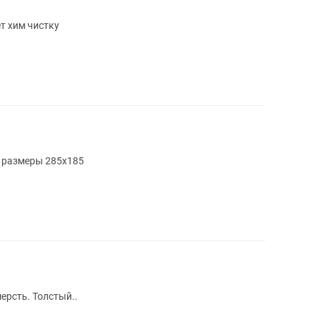
т хим чистку
р размеры 285х185
ерсть. Толстый..