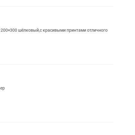
 200×300 шёлковый,с красивыми принтами отличного
вер