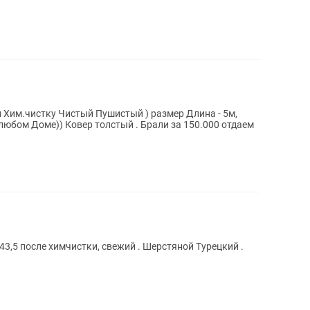
и Хим.чистку Чистый Пушистый ) размер Длина - 5м,
 любом Доме)) Ковер толстый . Брали за 150.000 отдаем
3,5 после химчистки, свежий . Шерстяной Турецкий .