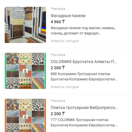
Реклама
Фасадные панели
4 960 ₸
Фасадные панели под кирпич, камень,
сланец, доломит от ведущих
производителей - стиль и качество для
Алматы, сегодня
вашего дома! Ищете идеальный
материал для отделки фасада?
Обратите ваше внимание на...
Реклама
COLORMIX-Брусчатка Алматы-Плитка тротуарная в Алматы
2 200 ₸
888 Колормикс-Тротуарная плитка-
Брусчатка-Колормикс-Евробрусчатка-
Брусчатка Алматы-Плитка тротуарная-
Алматы, сегодня
Брусчатка Алматы завод Если Вы не
дозвонились, пожалуйста , напишите
нам на номер Билайн, мы...
Реклама
Плитка тротуарная-Вибропрессованная брусчатка-COLORMIX
2 200 ₸
777 COLORMIX-Тротуарная плитка-
Брусчатка-Колормикс-Евробрусчатка-
Брусчатка Алматы-Плитка тротуарная-