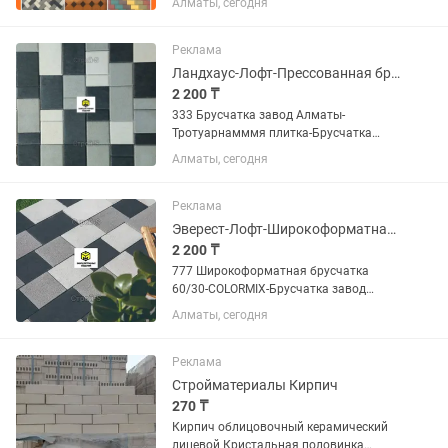
Алматы, сегодня
Брусчатка Алматы завод Если Вы не
дозвонились, пожалуйста, напишите
нам на номер Билайн, мы...
Реклама
Ландхаус-Лофт-Прессованная брусчатка Алматы-Тротуарная плитка
2 200 ₸
333 Брусчатка завод Алматы-
Тротуарнамммя плитка-Брусчатка
Колормикс-Брусчатка color-mix завод
Алматы, сегодня
Алматы Если Вы не дозвонились,
пожалуйста , напишите нам, мы
обязательно Вам ответим!
Реклама
Тротуарная...
Эверест-Лофт-Широкоформатная брусчатка прессованная-Тротуарная плитка
2 200 ₸
777 Широкоформатная брусчатка
60/30-СОLORMIX-Брусчатка завод
Алматы-Тротуарная плитка-Брусчатка
Алматы, сегодня
Колормикс-Брусчатка color-mix завод
Алматы Если Вы не дозвонились,
пожалуйста, напишите нам на номер...
Реклама
Стройматериалы Кирпич
270 ₸
Кирпич облицовочный керамический
лицевой Кристальная половинка