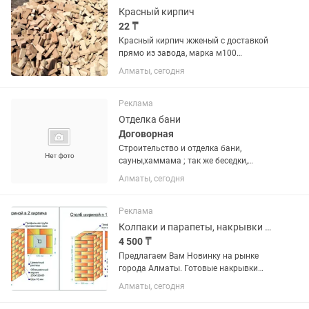
большое...
Красный кирпич
22 ₸
Красный кирпич жженый с доставкой
прямо из завода, марка м100
работаем без выходных!
Алматы, сегодня
Реклама
Отделка бани
Договорная
Строительство и отделка бани,
сауны,хаммама ; так же беседки,
барбекю из кирпича. Василий
Алматы, сегодня
Реклама
Колпаки и парапеты, накрывки на колонны и забор.
4 500 ₸
Предлагаем Вам Новинку на рынке
города Алматы. Готовые накрывки
колпаки на колонны, парапеты
Алматы, сегодня
накрывки на забор. Материал
изготовлен из полимерно — песчаного