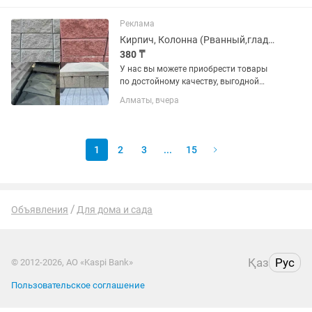
Реклама
Кирпич, Колонна (Рванный,гладкий), Шляпы для забора
380 ₸
У нас вы можете приобрести товары
по достойному качеству, выгодной
цене и по гарантии. В наличии имеются
Алматы, вчера
различные виды на «БРУСЧАТКА» ,
«ЕВРОБРУСЧАТА», «Евробрусчатка
(мрамор)», «ПЛИТКА» ,...
1
2
3
...
15
Объявления
Для дома и сада
Қаз
Рус
© 2012-2026, АО «Kaspi Bank»
Пользовательское соглашение