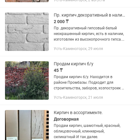
Усть-Каменогорск, 2 августа
Натуральный обожжённый кирпич ✔
Частично очищен от раствора ✔ Есть
как целый, так...
Пр. кирпич декоративный в наличии
2 000 ₸
Пр. декоративный гипсовый белый
неокрашенный кирпич, есть в наличии,
изготовлен из высокопрочного гипса.
"Кирпич старый", "Кирпич древесный",
Усть-Каменогорск, 29 июля
"Соты",-2000тг- 1кв.м., р-н Пристани,
возможна доставка...
Продам кирпич б/у
45 ₸
Продам кирпич б/у. Находится в
районе Промбазы. Подходит для
строительства, заборов, хозпостроек и
других работ. Самовывоз.
Усть-Каменогорск, 21 июля
Кирпич в ассортименте.
Договорная
Продам кирпич, шамотный, красный,
облицовочный, клинкерный,
силикатный И так далее.