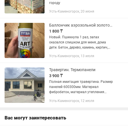
городу
Усть-Каменогорск, 20 июня
Баллончик аэрозольной золотой краски
1 800 ₸
Новый. Пшикнула 1 раз, запах
оказался слишком для меня, дома
дети. Бетон, дерево, камень, кирпич,
металл, обои, стекло, керамика.
Усть-Каменогорск, 13 июля
Травертин. Термопанели
3 900 ₸
Полная имитация травертина. Размер
панелей 600300мм. Материал
фибробетон, материал утепления
пенополистирол. Цена указана за м2 с
Усть-Каменогорск, 12 июля
утеплением 20мм Отличный выбор
декора для фасада Вашего
дома.Общий...
Вас могут заинтересовать