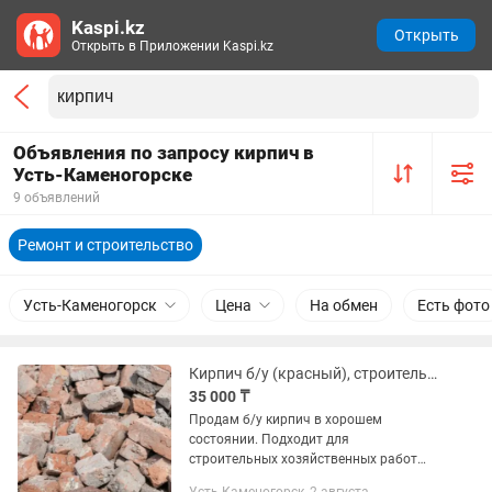
Kaspi.kz
Открыть
Открыть в Приложении Kaspi.kz
Объявления по запросу кирпич в
Усть-Каменогорске
9 объявлений
Ремонт и строительство
Усть-Каменогорск
Цена
На обмен
Есть фото
Кирпич б/у (красный), строительный, после демонтажа
35 000 ₸
Продам б/у кирпич в хорошем
состоянии. Подходит для
строительных хозяйственных работ
Объём кучи: примерно 1,5 м³ ✔