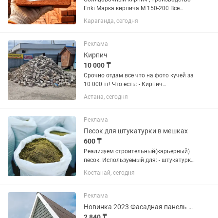
Enki Марка кирпича М 150-200 Все
расцветки в наличии, любой объем
Караганда, сегодня
Адрес Орловская 109а
Реклама
Кирпич
10 000 ₸
Срочно отдам все что на фото кучей за
10 000 тг! Что есть: - Кирпич
силикатный БУ ∼1000-1500 шт целых +
Астана, сегодня
столько же боя, половинок, крошки -
Общий объем ∼5-6 кубов навалом - На
подсыпку дороги, ям,...
Реклама
Песок для штукатурки в мешках
600 ₸
Реализуем строительный(карьерный)
песок. Используемый для: - штукатурки
стен ; - кладки кирпича ; - кладки печей,
Костанай, сегодня
тандыров и др. В наличии всегда есть
нужный объем от 1 мешка до 100ни
тонн....
Реклама
Новинка 2023 Фасадная панель Щепа, повторяет структуру дерева.
2 840 ₸