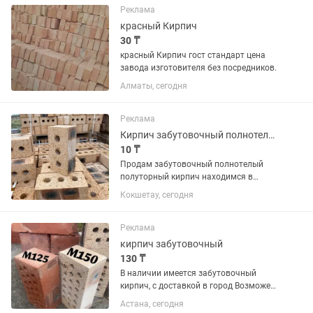
композита. Очень легкие,
Реклама
долговечные,...
красный Кирпич
30 ₸
красный Кирпич гост стандарт цена
завода изготовителя без посредников.
Алматы, сегодня
Реклама
Кирпич забутовочный полнотелый полуторный
10 ₸
Продам забутовочный полнотелый
полуторный кирпич находимся в
Акмолинской области г Акколь
Кокшетау, сегодня
Реклама
кирпич забутовочный
130 ₸
В наличии имеется забутовочный
кирпич, с доставкой в город Возможен
бартер
Астана, сегодня