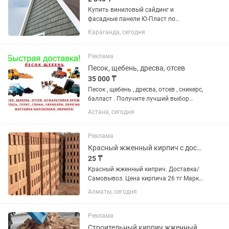
Купить виниловый сайдинг и
фасадные панели Ю-Пласт по
выгодной цене с доставкой по
Караганда, сегодня
Казахстану! Мы предлагаем широкий
выбор коллекций: Стоун Хаус, Хокла,
Тимберблок — с текстурами
Реклама
натурального камня,...
Песок, щебень, дресва, отсев
35 000 ₸
Песок , щебень , дресва, отсев , сникерс,
балласт . Получите лучший выбор
сыпучих материалов для вашего
Астана, сегодня
проекта с нашей помощью! Мы
предлагаем высококачественный
песок, щебень и отсев, который...
Реклама
Красный жженный кирпич с доставкой и самовывоз
25 ₸
Красный жженный киприч. Доставка/
Самовывоз. Цена кирпича 26 тг Марка
М-200, размер 25012065. Полуторный
Алматы, сегодня
50 тг, Размер 25012088. Наличие есть!!!
Реклама
Строительный кирпич жженный