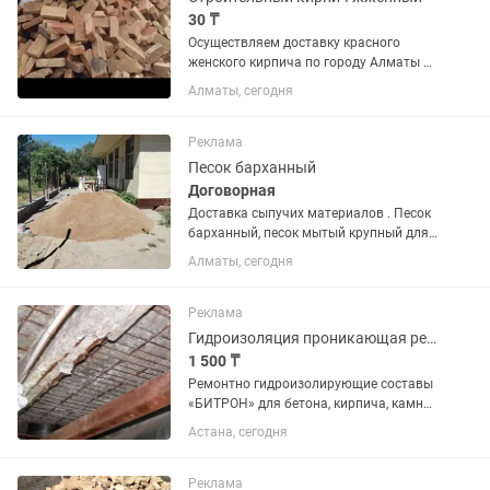
30 ₸
Осуществляем доставку красного
женского кирпича по городу Алматы и
Алматинской области. Качество
Алматы, сегодня
кирпича отличное. Без соли. Доставка
от 500 штук до 10 тысяч штук. Цена 30
тг плюс доставка. Доставка...
Реклама
Песок барханный
Договорная
Доставка сыпучих материалов . Песок
барханный, песок мытый крупный для
стяжки, песок мелкий для штукатурки ,
Алматы, сегодня
песок для кладки кирпича
Реклама
Гидроизоляция проникающая ремонтно-восстановительная на цементной основе
1 500 ₸
Ремонтно гидроизолирующие составы
«БИТРОН» для бетона, кирпича, камня
Производимая серия ремонтно-
Астана, сегодня
гидроизолирующих составов
проникающего действия «Битрон» для
бетона, кирпича, камня включает
Реклама