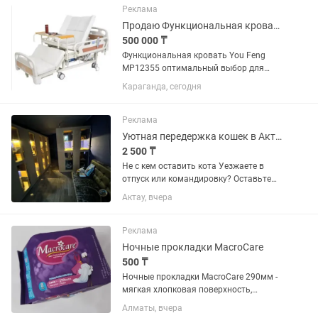
и трендом. • Размер: 40 •...
Реклама
Продаю Функциональная кровать You Feng MP12355
500 000 ₸
Функциональная кровать You Feng
MP12355 оптимальный выбор для
комфортного и безопасного отдыха,
Караганда, сегодня
обеспечивающая максимальную
поддержку и удобство в
использовании. + Особенности:
Реклама
Максимальная...
Уютная передержка кошек в Актау JnV Cat Hotel
2 500 ₸
Не с кем оставить кота Уезжаете в
отпуск или командировку? Оставьте
любимца в заботливых руках
Актау, вчера
профессионалов! JnV Cat Hotel — это
уютная гостиница для кошек:
Индивидуальные номера. 3 класса...
Реклама
Ночные прокладки MacroCare
500 ₸
Ночные прокладки MacroCare 290мм -
мягкая хлопковая поверхность,
надёжная защита от протеканий и
Алматы, вчера
комфорт на всю ночь. Для спокойного