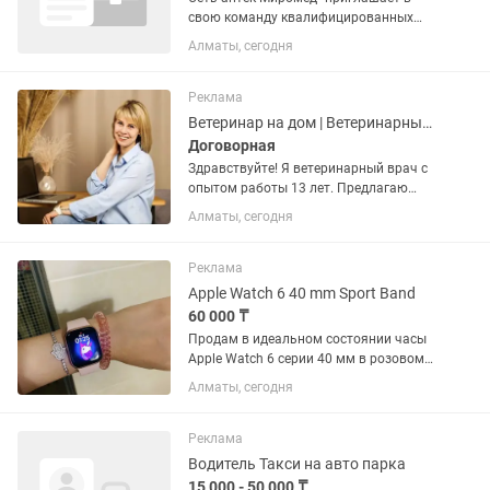
свою команду квалифицированных
ФАРМАЦЕВТОВ! В ваши обязанности
Алматы, сегодня
будет входить: Консультирование
покупателей по лекарственным
препаратам. Продажа лекарственных...
Реклама
Ветеринар на дом | Ветеринарный врач на дом выезд | Кастрация / стерил
Договорная
Здравствуйте! Я ветеринарный врач с
опытом работы 13 лет. Предлагаю
услуги кастрации и стерилизации
Алматы, сегодня
кошек и собак с выездом на дом. А так
же широкий спектр терапевтических
услуги (обработка ран,...
Реклама
Apple Watch 6 40 mm Sport Band
60 000 ₸
Продам в идеальном состоянии часы
Apple Watch 6 серии 40 мм в розовом
цвете . На стекле нет царапин , одевала
Алматы, сегодня
всегда с защитной пленкой и сейчас на
них она стоит.Имеется коробка,
запасной ремешок и...
Реклама
Водитель Такси на авто парка
15 000 - 50 000 ₸