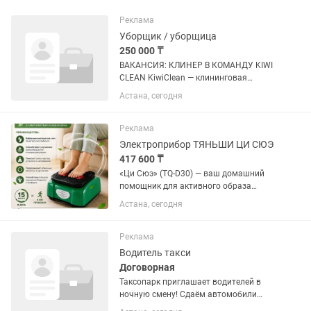
Реклама
Уборщик / уборщица
250 000 ₸
ВАКАНСИЯ: КЛИНЕР В КОМАНДУ KIWI
CLEAN KiwiClean — клининговая
компания с высокими стандартами
Астана, сегодня
сервиса. Мы расширяем команду и
ищем ответственных, аккуратных и
обучаемых клинеров, которые любят...
Реклама
Электроприбор ТЯНЬШИ ЦИ СЮЭ
417 600 ₸
«Ци Сюэ» (TQ-D30) — ваш домашний
помощник для активного образа
жизни! Всего 15 минут в день — и вы
Астана, сегодня
почувствуете легкость, расслабление и
прилив энергии. Преимущества: ✅
Способствует улучшению...
Реклама
Водитель такси
Договорная
Таксопарк приглашает водителей в
ночную смену! Сдаём автомобили
стандарт и комфорт-класса в аренду