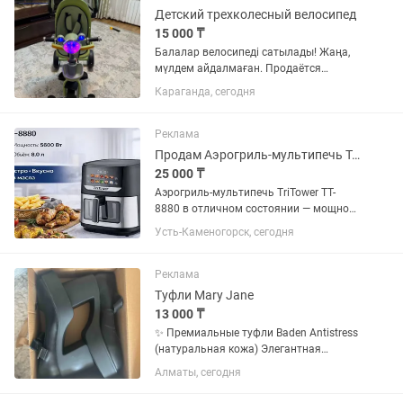
Детский трехколесный велосипед
15 000 ₸
Балалар велосипеді сатылады! Жаңа,
мүлдем айдалмаған. Продаётся
детский велосипед! Совершенно новый,
Караганда, сегодня
ни разу не катались. ✅ Регулируемое
сиденье — подстраивается под рост
ребёнка для максимального...
Реклама
Продам Аэрогриль-мультипечь TriTower TT-8880
25 000 ₸
Аэрогриль-мультипечь TriTower TT-
8880 в отличном состоянии — мощное
и универсальное решение для быстрой
Усть-Каменогорск, сегодня
и полезной готовки дома. Благодаря
высокой мощности 5600 Вт и объёму 8
литров прибор позволяет...
Реклама
Туфли Mary Jane
13 000 ₸
✨ Премиальные туфли Baden Antistress
(натуральная кожа) Элегантная
модель в стиле Mary Jane с
Алматы, сегодня
современной массивной платформой
— идеальный баланс между классикой