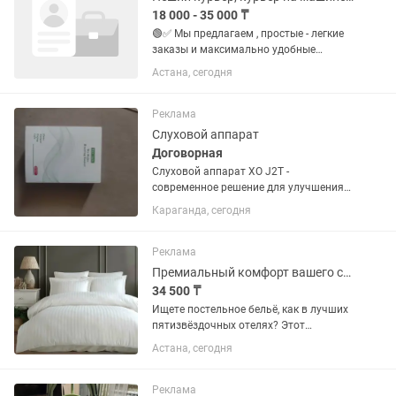
18 000 - 35 000 ₸
🟢✅ Мы предлагаем , простые - легкие
заказы и максимально удобные
условия. У нас готовые заказы и
Астана, сегодня
удобные локации (работа рядом с
домом/учебой). 💰 Платим много,
платим быстро: ⭕️Ежедневный доход:
Реклама
от...
Слуховой аппарат
Договорная
Слуховой аппарат ХО J2T -
современное решение для улучшения
качества жизни, обеспечивающее
Караганда, сегодня
чёткий звук и долговечную работу.
Особенности: - V 4 уровня громкости -
настройте звук под свои...
Реклама
Премиальный комфорт вашего сна постельное белье из турецкого страйп-сатина
34 500 ₸
Ищете постельное бельё, как в лучших
пятизвёздочных отелях? Этот
комплект из 100% элитного турецкого
Астана, сегодня
хлопка создан для тех, кто ценит
безупречное качество и утончённый
стиль. Благородный блеск,...
Реклама