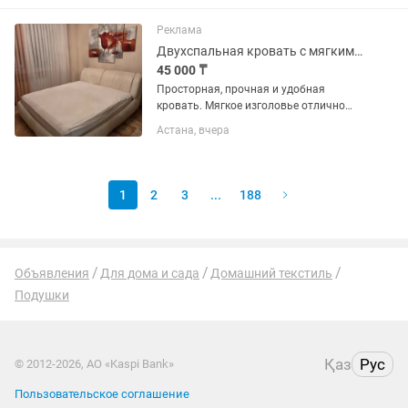
сна и уверенности. В упаковке 8шт.
Реклама
Двухспальная кровать с мягким изголовьем (190200)
45 000 ₸
Просторная, прочная и удобная
кровать. Мягкое изголовье отлично
подходит для того, чтобы с комфортом
Астана, вчера
почитать перед сном или посмотреть
фильм. Размер: 190×200 см (большое
спальное место). Материал:...
1
2
3
...
188
Объявления
Для дома и сада
Домашний текстиль
Подушки
Қаз
Рус
© 2012-2026, АО «Kaspi Bank»
Пользовательское соглашение