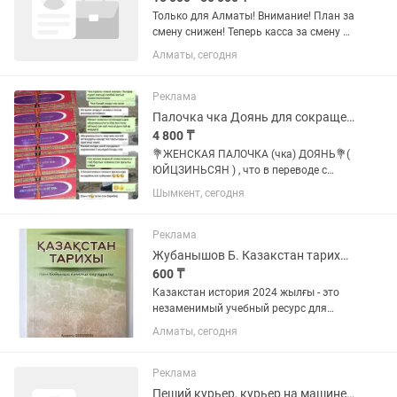
Только для Алматы! Внимание! План за
смену снижен! Теперь касса за смену от
25 тыс тенге! 🚖 Работай на новых авто
Алматы, сегодня
2025 года в Яндекс Такси! 🔹 Только
автомобили класса Комфорт+ 🔹
Удобный график:...
Реклама
Палочка чка Доянь для сокращения
4 800 ₸
💐ЖЕНСКАЯ ПАЛОЧКА (чка) ДОЯНЬ💐(
ЮЙЦЗИНЬСЯН ) , что в переводе с
китайского означает «Ночная красота»
Шымкент, сегодня
Действие: •сокращает стенки
влагалища, •предотвращает
микробные инфекции, •устраняет...
Реклама
Жубанышов Б. Казакстан тарихы пәні бойынша көмекші курал
600 ₸
Казакстан история 2024 жылғы - это
незаменимый учебный ресурс для
абитуриентов, который поможет вам
Алматы, сегодня
успешно подготовиться к ЕНТ и ЕГЭ.
Книга охватывает ключевые моменты
истории Казахстана и...
Реклама
Пеший курьер, курьер на машине, курьер на мопеде, вело курьер