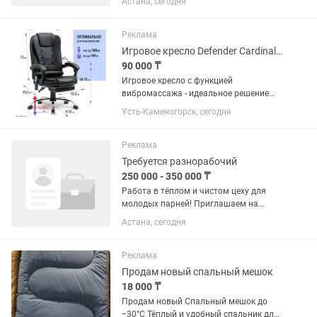
Астана, сегодня
для работы в такси. 📅 Условия:•
график: 6/1• оплата — ежедневно•
официальное составление договора•...
Реклама
Игровое кресло Defender Cardinal 64315, черный с Массажем
90 000 ₸
Игровое кресло с функцией
вибромассажа - идеальное решение
для тех, кто хочет получить максимум
Усть-Каменогорск, сегодня
комфорта и релаксации во время игры.
Компьютерное кресло повышенной
комфортности поможет расслабить...
Реклама
Требуется разнорабочий
250 000 - 350 000 ₸
Работа в тёплом и чистом цеху для
молодых парней! Приглашаем на
стабильную работу в дружный
Астана, сегодня
коллектив. У нас есть душ, стиральная
машина, чистая раздевалка — комфорт
на первом месте! Работа не...
Реклама
Продам новый спальный мешок
18 000 ₸
Продам новый Спальный мешок до
−30°C Тёплый и удобный спальник для