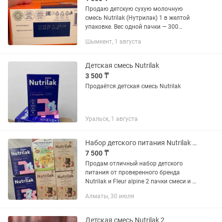
Продаю детскую сухую молочную
смесь Nutrilak (Нутрилак) 1 в желтой
упаковке. Вес одной пачки — 300
грамм. В наличии целая заводская
Шымкент, 1 августа
коробка (12 штук). Сроки годности
отличные — до 12.09.2027 года....
Детская смесь Nutrilak
3 500 ₸
Продаётся детская смесь Nutrilak
Уральск, 1 августа
Набор детского питания Nutrilak (смеси и каши) фирменный термос в подарок
7 500 ₸
Продам отличный набор детского
питания от проверенного бренда
Nutrilak и Fleur alpine 2 пачки смеси и 4
пачки каши Все упаковки новые,
Алматы, 30 июля
запечатанные, сроки годности в
полном порядке. Продаю всё одним...
Детская смесь Nutrilak 2