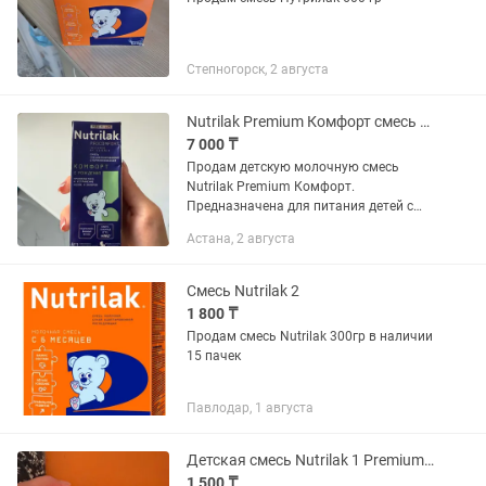
Степногорск, 2 августа
Nutrilak Premium Комфорт смесь с рождения
7 000 ₸
Продам детскую молочную смесь
Nutrilak Premium Комфорт.
Предназначена для питания детей с
рождения, помогает при коликах и
Астана, 2 августа
запорах. В наличии целый блок
упаковок срок годности действует до
ноября...
Смесь Nutrilak 2
1 800 ₸
Продам смесь Nutrilak 300гр в наличии
15 пачек
Павлодар, 1 августа
Детская смесь Nutrilak 1 Premium 300г коробка
1 500 ₸