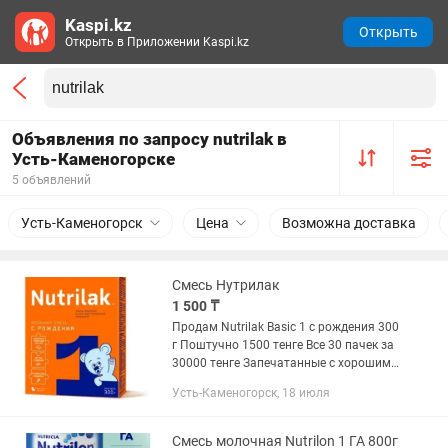
Kaspi.kz
Открыть
Открыть в Приложении Kaspi.kz
Объявления по запросу nutrilak в
Усть-Каменогорске
5 объявлений
Усть-Каменогорск
Цена
Возможна доставка
Смесь Нутрилак
1 500 ₸
Продам Nutrilak Basic 1 с рождения 300
г Поштучно 1500 тенге Все 30 пачек за
30000 тенге Запечатанные с хорошим
сроком
Усть-Каменогорск, 18 июля
Смесь молочная Nutrilon 1 ГА 800г