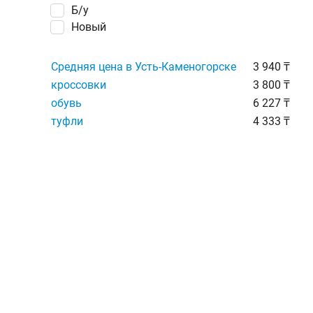
Б/у
Новый
Средняя цена в Усть-Каменогорске
3 940 ₸
кроссовки
3 800 ₸
обувь
6 227 ₸
туфли
4 333 ₸