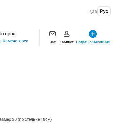
Қаз
Рус
 город:
ь-Каменогорск
Чат
Кабинет
Подать объявление
ссовки детские в сеточку , новые Размер 30 (по стельке 18см)