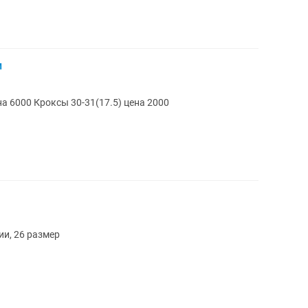
и
Продам кроссовки размер 28(17.5) цена 6000 Кроксы 30-31(17.5) цена 2000
и, 26 размер