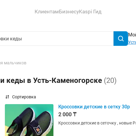
Клиентам
Бизнесу
Kaspi Гид
Мой
Уст
ля мальчиков
ки кеды в Усть-Каменогорске
(20)
Сортировка
Кроссовки детские в сетку 30р
2 000 ₸
Кро