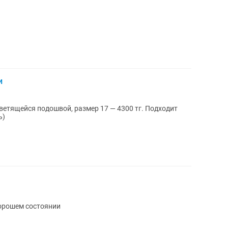
и
ветящейся подошвой, размер 17 — 4300 тг. Подходит
ь)
орошем состоянии