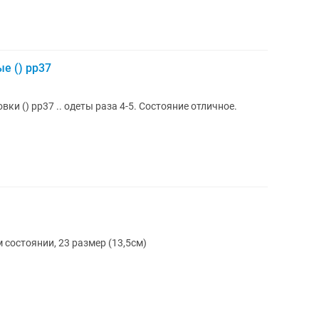
е () рр37
ки () рр37 .. одеты раза 4-5. Состояние отличное.
 состоянии, 23 размер (13,5см)