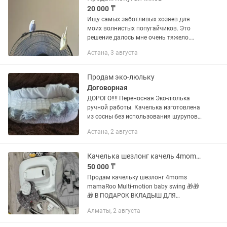
20 000 ₸
Ищу самых заботливых хозяев для
моих волнистых попугайчиков. Это
решение далось мне очень тяжело.
Обстоятельства сложились так, что я
Астана, 3 августа
больше не могу уделять моим
попугайчикам столько времени и...
Продам эко-люльку
Договорная
ДОРОГО!!!! Переносная Эко-люлька
ручной работы. Качелька изготовлена
из сосны без использования шурупов и
болтов.. Люлька связана вручную-
Астана, 2 августа
крючком из хлопчатобумажной пряжи.
Все материалы...
Качелька шезлонг качель 4moms - mamaRoo multi-motio
50 000 ₸
Продам качельку шезлонг 4moms
mamaRoo Multi-motion baby swing 🎁🎁
🎁 В ПОДАРОК ВКЛАДЫШ ДЛЯ
НОВОРОЖДЕННЫХ 🎁🎁🎁
Алматы, 2 августа
(двухсторонний светло-серый и темно-
серый) 🟡Состояние отличное, все как