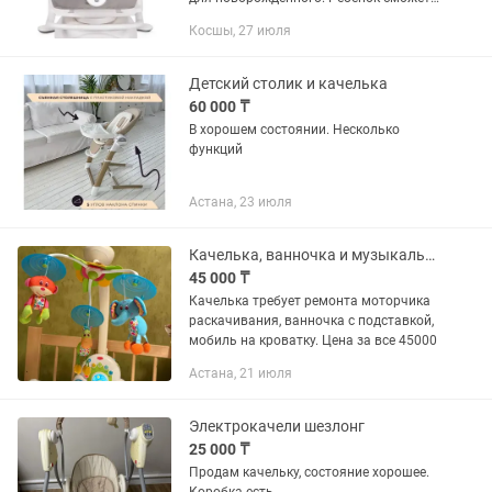
ощутить всю нежность и заботу
Косшы, 27 июля
укачивания маминых рук. Устройство
компактных размеров успешно...
Детский столик и качелька
60 000 ₸
В хорошем состоянии. Несколько
функций
Астана, 23 июля
Качелька, ванночка и музыкальная мобиль на кроватку
45 000 ₸
Качелька требует ремонта моторчика
раскачивания, ванночка с подставкой,
мобиль на кроватку. Цена за все 45000
Астана, 21 июля
Электрокачели шезлонг
25 000 ₸
Продам качельку, состояние хорошее.