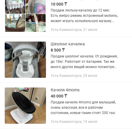
10 000 ₸
Продам люльку-качалку до 12 мес.
Есть вибро режим, встроенный мобиль,
может играть колыбельную музыку.
Удобно укачивать ребенка. Лёгкая,
Усть-Каменогорск, 31 июля
удобна в перемещении из комнаты в
комнату. Матрасик в...
Шезлонг качалка
8 500 ₸
Продам шезлонг качалку. От рождения,
до 18кг. Работает от батареек. Так же
много других вещей можно посмотреть
на странице в инстаграмме
Усть-Каменогорск, 29 июля
стало_мало2024
Качеля 4moms
40 000 ₸
Продам качелю 4moms для малышей,
очень классная, все в рабочем
состоянии, новые такие стоят 200 тыс
Усть-Каменогорск, 19 июля