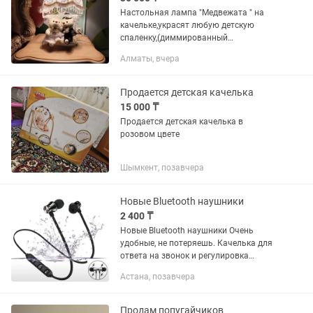
Настольная лампа "Медвежата " на
качельке,украсят любую детскую
спаленку,(диммированный
выключатель)
Алматы, вчера
Продается детская качелька
15 000 ₸
Продается детская качелька в
розовом цвете
Шымкент, позавчера
Новые Bluetooth наушники
2 400 ₸
Новые Bluetooth наушники Очень
удобные, не потеряешь. Качелька для
ответа на звонок и регулировка
громкости.
Астана, позавчера
Продам попугайчиков