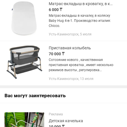
Матрас-вкладыш в кроватку, в качалку, в коляску.
6 000 ₸
Матрас-вкладыш в качалку, в коляску
Baby Hug 4-в-1. Производство италия:
Chicco.
Усть-Каменогорск, 5 июля
Приставная колыбель
70 000 ₸
Сотсояние нового , качественная
приставная кроватка , имеет несколько
режимов высоты , регулировка
стороны, делается колыбель качалка
Усть-Каменогорск, 13 июля
на ножках , район Библиотеки Пушкина
Вас могут заинтересовать
Реклама
Детская качелька
10 000 ₸