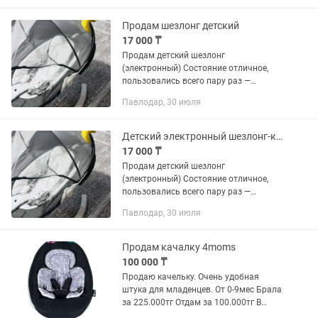
Продам шезлонг детский
17 000 ₸
Продам детский шезлонг
(электронный) Состояние отличное,
пользовались всего пару раз —
практически новый, сейчас просто
Павлодар, 30 июля
стоит без дела. Автоматическое
укачивание (как качелька) Управление
с...
Детский электронный шезлонг-качели Пульт, Bluetooth, как новый
17 000 ₸
Продам детский шезлонг
(электронный) Состояние отличное,
пользовались всего пару раз —
практически новый, сейчас просто
Павлодар, 30 июля
стоит без дела. 🔹 Автоматическое
укачивание (как качелька) 🔹
Управление с...
Продам качалку 4moms
100 000 ₸
Продаю качельку. Очень удобная
штука для младенцев. От 0-9мес Брала
за 225.000тг Отдам за 100.000тг В
идеальнейшем состоянии!