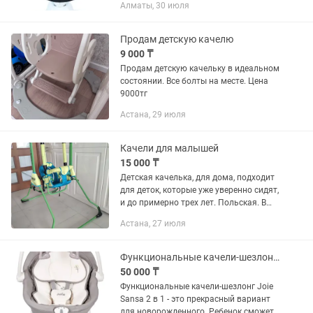
Алматы, 30 июля
Продам детскую качелю
9 000 ₸
Продам детскую качельку в идеальном
состоянии. Все болты на месте. Цена
9000тг
Астана, 29 июля
Качели для малышей
15 000 ₸
Детская качелька, для дома, подходит
для деток, которые уже уверенно сидят,
и до примерно трех лет. Польская. В
отличном состоянии. Чехлы
Астана, 27 июля
снимаются для стирки.
Функциональные качели-шезлонг Joie Sansa 2 в 1
50 000 ₸
Функциональные качели-шезлонг Joie
Sansa 2 в 1 - это прекрасный вариант
для новорожденного. Ребенок сможет