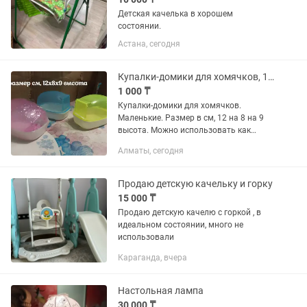
Детская качелька в хорошем
состоянии.
Астана, сегодня
Купалки-домики для хомячков, 12х8х9выс
1 000 ₸
Купалки-домики для хомячков.
Маленькие. Размер в см, 12 на 8 на 9
высота. Можно использовать как
купалки в песке, спаленки, кормушки
Алматы, сегодня
или туалеты. Дверка-качелька. Цена за
1 шт
Продаю детскую качельку и горку
15 000 ₸
Продаю детскую качелю с горкой , в
идеальном состоянии, много не
использовали
Караганда, вчера
Настольная лампа
30 000 ₸