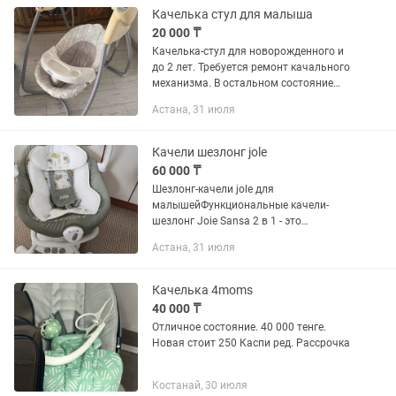
новое за исключением...
Качелька стул для малыша
20 000 ₸
Качелька-стул для новорожденного и
до 2 лет. Требуется ремонт качального
механизма. В остальном состояние
отличное
Астана, 31 июля
Качели шезлонг jole
60 000 ₸
Шезлонг-качели jole для
малышейФункциональные качели-
шезлонг Joie Sansa 2 в 1 - это
прекрасный вариант для
Астана, 31 июля
новорожденного. Ребенок сможет
ощутить всю нежность и заботу
укачивания маминых рук....
Качелька 4moms
40 000 ₸
Отличное состояние. 40 000 тенге.
Новая стоит 250 Каспи ред. Рассрочка
Костанай, 30 июля