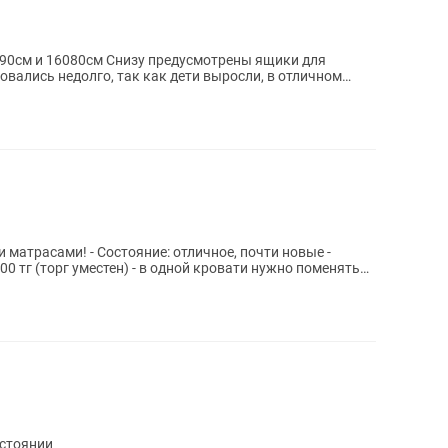
090см и 16080см Снизу предусмотрены ящики для
овались недолго, так как дети выросли, в отличном
 матрасами! - Состояние: отличное, почти новые -
000 тг (торг уместен) - в одной кровати нужно поменять
остоянии