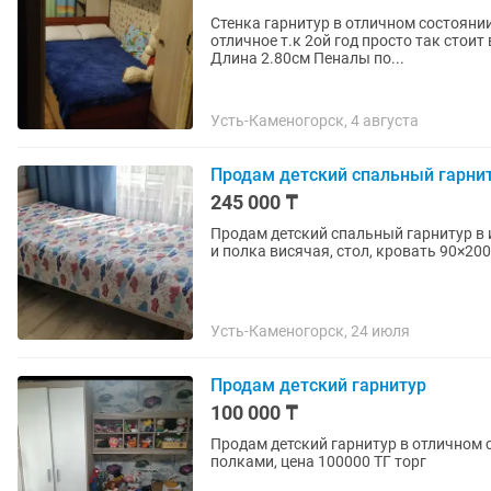
Стенка гарнитур в отличном состоянии Таврическая мебель Очень качественная! Состоян
отличное т.к 2ой год просто так стои
Длина 2.80см Пеналы по...
Усть-Каменогорск, 4 августа
Продам детский спальный гарни
245 000 ₸
Продам детский спальный гарнитур в 
и полка висячая, стол, кровать 90×200
Усть-Каменогорск, 24 июля
Продам детский гарнитур
100 000 ₸
Продам детский гарнитур в отличном 
полками, цена 100000 ТГ торг