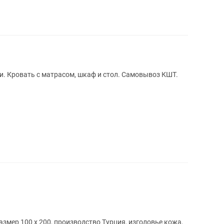
и. Кровать с матрасом, шкаф и стол. Самовывоз КШТ.
змер 100 х 200, производство Турция, изголовье кожа,