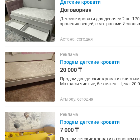
Детские кровати
Договорная
Детские кровати для девочек 2 шт 17
хранения вещей, с матрасами Использ
состоянии. 120.000 за две...
Астана, сегодня
Реклама
Продам детские кровати
20 000 ₸
Продам две детские кровати с чистыми
Матрасы чистые, без пятен - Цена: 20 
ЛДСП 📞 Звони/пиши:
Атырау, сегодня
Реклама
Продам детские кровати
7 000 ₸
Продам детские кровати в хорошем с