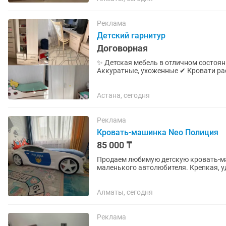
Реклама
Детский гарнитур
Договорная
✨ Детская мебель в отличном состоян
Аккуратные, ухоженные ✔ Кровати ра
детей разного возраста Идеальный...
Астана, сегодня
Реклама
Кровать-машинка Neo Полиция
85 000 ₸
Продаем любимую детскую кровать-машину Neo «П
маленького автолюбителя. Крепкая, 
украшением детской...
Алматы, сегодня
Реклама