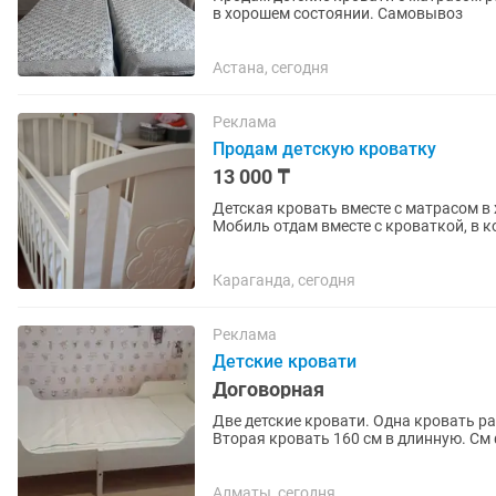
в хорошем состоянии. Самовывоз
Астана, сегодня
Реклама
Продам детскую кроватку
13 000 ₸
Детская кровать вместе с матрасом в 
Мобиль отдам вместе с кроваткой, в к
царапины на кровати. (По цене...
Караганда, сегодня
Реклама
Детские кровати
Договорная
Две детские кровати. Одна кровать ра
Вторая кровать 160 см в длинную. См
Алматы, сегодня