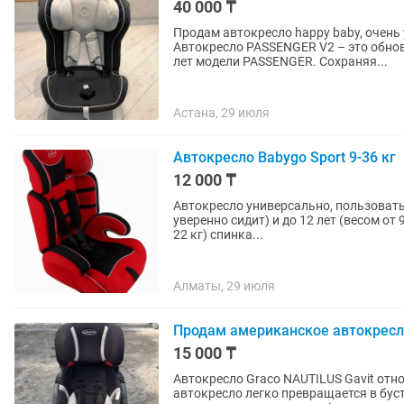
40 000 ₸
Продам автокресло happy baby, очень
Автокресло PASSENGER V2 – это обно
лет модели PASSENGER. Сохраняя...
Астана, 29 июля
Автокресло Babygo Sport 9-36 кг
12 000 ₸
Автокресло универсально, пользовать
уверенно сидит) и до 12 лет (весом от 9 до 36 кг). По достижению ребенком
22 кг) спинка...
Алматы, 29 июля
Продам американское автокресло
15 000 ₸
Автокресло Graco NAUTILUS Gavit отно
автокресло легко превращается в бусте