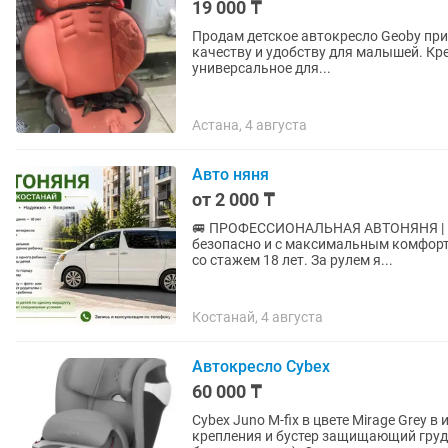
19 000 ₸
Продам детское автокресло Geoby при
качеству и удобству для малышей. Кре
универсальное для...
Астана, 4 августа
Авто няня
от 2 000 ₸
🚐 ПРОФЕССИОНАЛЬНАЯ АВТОНЯНЯ | КОСТАНАЙ Ваш ребенок будет 
безопасно и с максимальным комфортом. Меня зовут Валерия. Я мама троих детей и
со стажем 18 лет. За рулем я...
Костанай, 4 августа
Автокресло Cybex
60 000 ₸
Cybex Juno M-fix в цвете Mirage Grey 
крепления и бустер защищающий груд