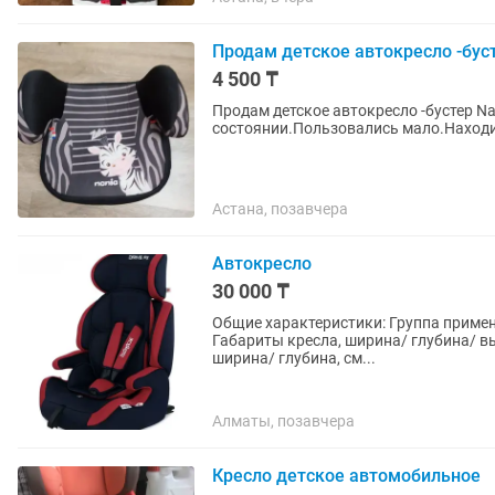
Продам детское автокресло -бус
4 500 ₸
Продам детское автокресло -бустер Na
состоянии.Пользовались мало.Находи
Астана, позавчера
Автокресло
30 000 ₸
Общие характеристики: Группа применен
Габариты кресла, ширина/ глубина/ в
ширина/ глубина, см...
Алматы, позавчера
Кресло детское автомобильное