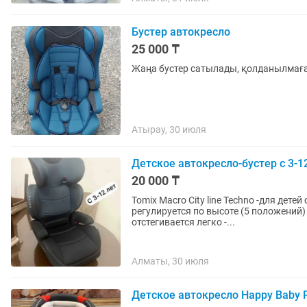
Бустер автокресло
25 000 ₸
Жаңа бустер сатылады, қолданылмаға
Атырау, 30 июля
Детское автокресло-бустер с 3-1
20 000 ₸
Tomix Macro City line Techno -для детей от 3 до 12 лет (15-36 кг) - подголовник у кресла
регулируется по высоте (5 положений) С 7 лет можно превратить в бустер - спинк
отстегивается легко -...
Алматы, 30 июля
Детское автокресло Happy Baby P