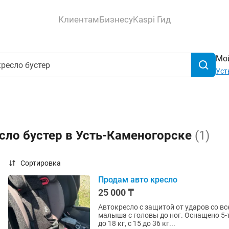
Клиентам
Бизнесу
Kaspi Гид
Мой
Уст
сло бустер в Усть-Каменогорске
(1)
Сортировка
Продам авто кресло
25 000 ₸
Автокресло с защитой от ударов со вс
малыша с головы до ног. Оснащено 5-
до 18 кг, с 15 до 36 кг...