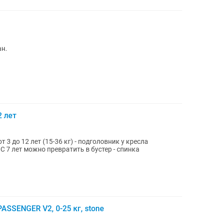
н.
2 лет
а
ASSENGER V2, 0-25 кг, stone