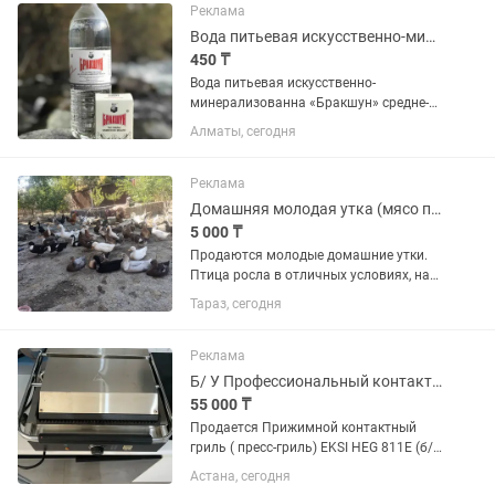
Реклама
Вода питьевая искусственно-минерализованная Бракшун
450 ₸
Вода питьевая искусственно-
минерализованна «Бракшун» средне-
газированна, очищенная с помощью
Алматы, сегодня
диализной обработки до
дистилированного состояния, 1 литр.
Упакована по 6 шт в полиэтилен. Цена
Реклама
450...
Домашняя молодая утка (мясо по заказу)
5 000 ₸
Продаются молодые домашние утки.
Птица росла в отличных условиях, на
натуральном зерновом откорме без
Тараз, сегодня
химии. Мясо мягкое, очень вкусное и не
перегружено жиром.Забой не делаем
заранее! Рубим...
Реклама
Б/ У Профессиональный контактный прижимной электрогриль EKSI HEG - 811E
55 000 ₸
Продается Прижимной контактный
гриль ( пресс-гриль) EKSI HEG 811E (б/
у) для фаст-фуда , кафе, точек с
Астана, сегодня
шаурмой, панини и бургерами. в связи