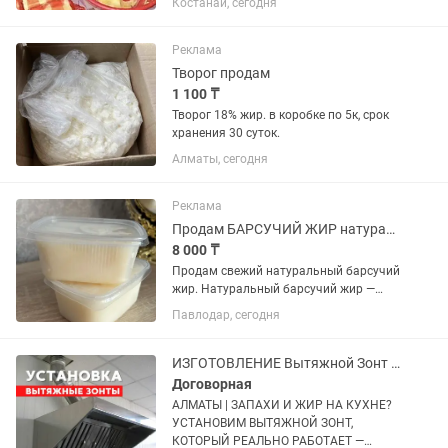
Костанай, сегодня
искусственных добавок. Нежный вкус и
плотная текстура. Идеально подходит
для всей семьи. Вес — 1кг. Цена —...
Реклама
Творог продам
1 100 ₸
Творог 18% жир. в коробке по 5к, срок
хранения 30 суток.
Алматы, сегодня
Реклама
Продам БАРСУЧИЙ ЖИР натуральный
8 000 ₸
Продам свежий натуральный барсучий
жир. Натуральный барсучий жир —
проверенное средство для здоровья
Павлодар, сегодня
всей семьи. Помогает при кашле,
бронхите и простуде, укрепляет
иммунитет, ускоряет восстановление...
ИЗГОТОВЛЕНИЕ Вытяжной Зонт Монтаж Вытяжка Установка Системы Вентиляция
Договорная
АЛМАТЫ | ЗАПАХИ И ЖИР НА КУХНЕ?
УСТАНОВИМ ВЫТЯЖНОЙ ЗОНТ,
КОТОРЫЙ РЕАЛЬНО РАБОТАЕТ —