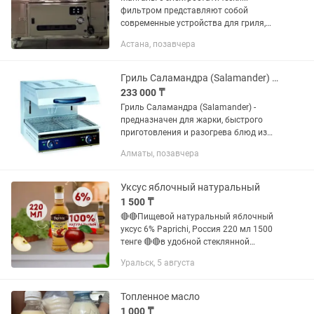
фильтром представляют собой
современные устройства для гриля,
которые оборудованы системой
Астана, позавчера
очистки воздуха, основанной на
электростатических принципах. Они
используются...
Гриль Саламандра (Salamander) - предназначен для жарки
233 000 ₸
Гриль Саламандра (Salamander) -
предназначен для жарки, быстрого
приготовления и разогрева блюд из
мяса, рыбы, птицы и полуфабрикатов
Алматы, позавчера
на предприятиях общественного
питания и торговли. Продукт,...
Уксус яблочный натуральный
1 500 ₸
🔴🔴Пищевой натуральный яблочный
уксус 6% Paprichi, Россия 220 мл 1500
тенге 🔴🔴в удобной стеклянной
бутылке с крышкой для заправки блюд
Уральск, 5 августа
и салатов, приготовления домашних
соусов и маринадов,...
Топленное масло
1 000 ₸