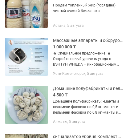
Продам топленный жир (говядина)
чистый свежий без запаха
Астана, 5 августа
Массажные аппараты и оборудование для салонов красоты и МАССАЖНЫХ КАБИНЕТОВ
1 000 000 ₸
🔥 Специальное предложение! 🔥
Откройте новый уровень ухода с
ВЭНТУН WHIEDA – инновационным
аппаратом для аппаратного массажа,
Усть-Каменогорск, 5 августа
который объединяет передовые
технологии, лечебное воздействие и...
Домашние полуфабрикаты и пельмени
4 500 ₸
Домашние полуфабрикаты: -манты и
пельмени фасовка по 0,5 кг -манты и
пельмени фасовка по 0,8 кг -манты и
пельмени фасовка по 1 кг -тефтели и
Алматы, 5 августа
фрикадельки Все виды фарша, без
жиров и консервантов....
сигнализатор уровня Комплект LS -1 для жира и масла LS -21 OLS-01