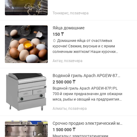
Тонкерис, позавчера
Яйца домашние
150 ₸
🥚 Домашние яйца от счастливых
курочек! Свежие, вкусные и с ярким
солнечным желтком! Наши курочки
живут в домашних условиях, гуляют на
Актау, позавчера
свежем воздухе, получают зерно,
зелень и натуральные корма....
Водяной гриль Apach APGEW-87P/PL 700-й серии предназначен для обжарки мяса
2 500 000 ₸
Водяной гриль Apach APGEW-87P/PL
700-й серии предназначен для обжарки
мяса, рыбы и овощей на предприятиях
общественного питания и торговли.
Алматы, позавчера
Модель с бортами оснащена
съемными лотками для сбора...
Срочно продаю электрический мангал б/у в хорошем состоянии
1 500 000 ₸
Мангалы с электростатическим