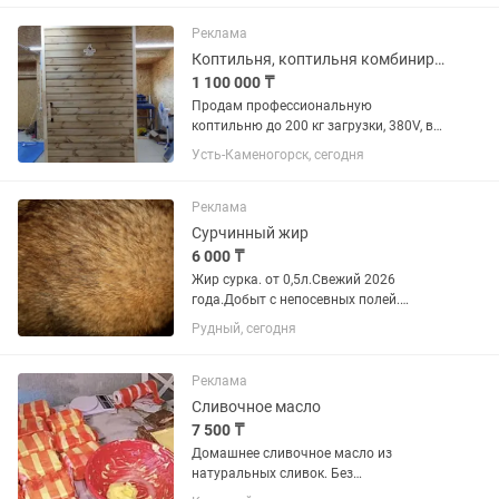
с закрытием точки. Аппарат
полностью исправен, ТЭНы греют...
Реклама
Коптильня, коптильня комбинированный
1 100 000 ₸
Продам профессиональную
коптильню до 200 кг загрузки, 380V, в
полной комплектации. Находится: ВКО
Усть-Каменогорск, сегодня
Покупали в прошлом году в Костанае
для бизнеса, но так ни разу и не
пользовались — состояние новой....
Реклама
Сурчинный жир
6 000 ₸
Жир сурка. от 0,5л.Свежий 2026
года.Добыт с непосевных полей.
Извлечен на паровой бане. Очень
Рудный, сегодня
полезный.
Реклама
Сливочное масло
7 500 ₸
Домашнее сливочное масло из
натуральных сливок. Без
растительных жиров, консервантов и