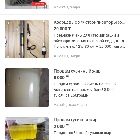
ЗВОНИТЕ! В ЦЕХУ ИЛИ НА КУХНЕ
Алматы, вчера
ПРОБЛЕМЫ С ВОЗДУХОМ? • Запахи
скапливаются и не уходят • Пар, жир и
дым оседают на...
Кварцевые УФ-стерилизаторы (обеззараживатели) погружные и проточные
20 000 ₸
Предназначены для стерилизации и
обеззараживания питьевой воды, и т.д.
Погружные: 12W 30 см — 20 000 тенге.
16W 40 см — 25 000 тенге. Проточный:
Алматы, вчера
6w 60 см — 25 000...
Продам сурчиный жир
8 000 ₸
Продам сурчиный очень полезный,
вытоплен на паровой бане! 8 000
тысяч за 250грамм
Актобе, позавчера
Продам гусиный жир
2 000 ₸
Продается Чистый гусиный жир