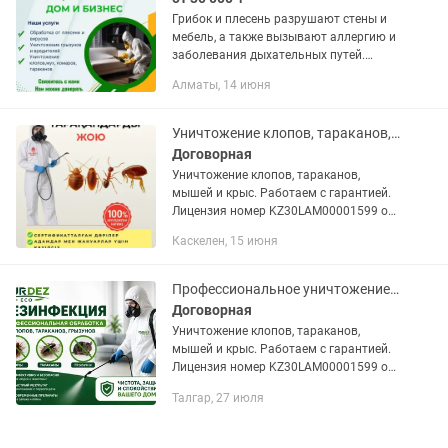
Грибок и плесень разрушают стены и
мебель, а также вызывают аллергию и
заболевания дыхательных путей.
Профессиональная обработка
Алматы, 14 июня
полностью устраняет споры и
препятствует их повторному
появлению...
Уничтожение клопов, тараканов, дезинфекция, дезинсекция
Договорная
Уничтожение клопов, тараканов,
мышей и крыс. Работаем с гарантией.
Лицензия номер KZ30LAM00001599 от
14 апреля 2025г. Выдано :
Каскелен, 15 июня
Департамент Сан-Эпид контроля
г.Алматы.Заключение договоров .
Работаем с...
Профессиональное уничтожение клопов, тараканов, клещей, крыс, мышей
Договорная
Уничтожение клопов, тараканов,
мышей и крыс. Работаем с гарантией.
Лицензия номер KZ30LAM00001599 от
14 апреля 2025г. Выдано :
Талгар, 27 июля
Департамент Сан-Эпид контроля
г.Алматы.Заключение договоров .
Работаем с...