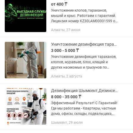
от 400 ₸
Уничтожение клопов, тараканов,
мышей и крыс. Работаем с гарантией.
Лицензия номер KZ30LAM00001599 от
14 апреля 2025г. Выдано :
Алматы, 27 июня
Департамент Сан-Эпид контроля
г.Алматы.Заключение договоров .
Работаем с...
Уничтожение дезинфекция тараканов, клопов, муравьев, блох, клещей и других
3 000 - 5 000 ₸
Уничтожение дезинфекция тараканов,
клопов, муравьев, блох, клещей и
других насекомых и грызунов по
самым низким ценам! - Химия
Алматы, 2 августа
безопасна для детей животных - На
обоях и мебели не
осуществляетсятается...
Дезинфекция Шымкент,Дезинсекция,обработка уничтожение тараканов,клопов,блох
8 000 - 35 000 ₸
Эффективный Результат! С Гарантией!
Где мы работаем - Квартиры, частные
дома, офисы, склады, подвалы,цеха,
рестораны, кафе, заводы и другие
Шымкент, 29 июля
объекты Шымкента и обл. Позвоните
или напишите нам в —...