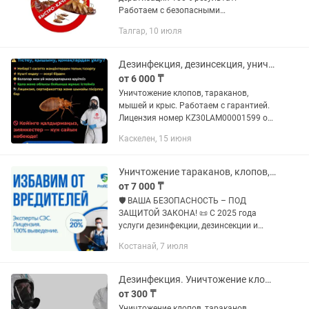
Работаем с безопасными
препаратами, профессиональное
Талгар, 10 июля
оборудование, консультация. Доводим
до полного результат. Переделки после
не качественной...
Дезинфекция, дезинсекция, уничтожение тараканов, клопов
от 6 000 ₸
Уничтожение клопов, тараканов,
мышей и крыс. Работаем с гарантией.
Лицензия номер KZ30LAM00001599 от
14 апреля 2025г. Выдано :
Каскелен, 15 июня
Департамент Сан-Эпид контроля
г.Алматы.Заключение договоров .
Работаем с...
Уничтожение тараканов, клопов, крыс и других насекомых и вредителей
от 7 000 ₸
🛡 ВАША БЕЗОПАСНОСТЬ – ПОД
ЗАЩИТОЙ ЗАКОНА! 📜 С 2025 года
услуги дезинфекции, дезинсекции и
дератизации подлежат обязательному
Костанай, 7 июля
лицензированию. Наша компания
успешно прошла все проверки и
получила...
Дезинфекция. Уничтожение клопов, тараканов, мышей и крыс
от 300 ₸
Уничтожение клопов, тараканов,