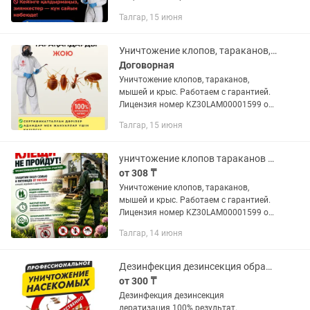
14 апреля 2025г. Выдано :
Талгар, 15 июня
Департамент Сан-Эпид контроля
г.Алматы.Заключение договоров .
Работаем с...
Уничтожение клопов, тараканов, дезинфекция, дезинсекция
Договорная
Уничтожение клопов, тараканов,
мышей и крыс. Работаем с гарантией.
Лицензия номер KZ30LAM00001599 от
14 апреля 2025г. Выдано :
Талгар, 15 июня
Департамент Сан-Эпид контроля
г.Алматы.Заключение договоров .
Работаем с...
уничтожение клопов тараканов дезинфекция дезинсекция
от 308 ₸
Уничтожение клопов, тараканов,
мышей и крыс. Работаем с гарантией.
Лицензия номер KZ30LAM00001599 от
14 апреля 2025г. Выдано :
Талгар, 14 июня
Департамент Сан-Эпид контроля
г.Алматы.Заключение договоров .
Работаем с...
Дезинфекция дезинсекция обработка уничтожение постельные клопы тараканы
от 300 ₸
Дезинфекция дезинсекция
дератизация 100% результат.