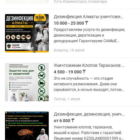
Усть-Каменогорск, позавчера
(клопы, тараканы, блохи, муравьи)
Дезинфекция помещений...
Дезинфекция Алматы уничтожения насекомых скидка
10 000 - 25 000 ₸
Предоставляем услуги по дезинфекции,
дезинсекции, дератизации и
дезодорации! Гарантируем САМЫЕ
НИЗКИЕ ЦЕНЫ при высоком качестве!
Алматы, 16 июля
МЫ РАБОТАЕМ НА РЕЗУЛЬТАТ! Строго
АНОНИМНО и КОНФИДЕНЦИАЛЬНО
для...
Уничтожение Клопов Тараканов Вредителей Дезинфекция
4 500 - 19 000 ₸
Это не случайность — это стадия
активного размножения. Днем они
скрываются, а ночью выходят, потому
что их уже много. Если вы их видите —
Талгар, 1 июня
значит проблема давно вышла за
пределы “начальной”. Главная...
Дезинфекция, дезинсекция, уничтожение тараканов, клопов
от 6 000 ₸
Уничтожение клопов, тараканов,
мышей и крыс. Работаем с гарантией.
Лицензия номер KZ30LAM00001599 от