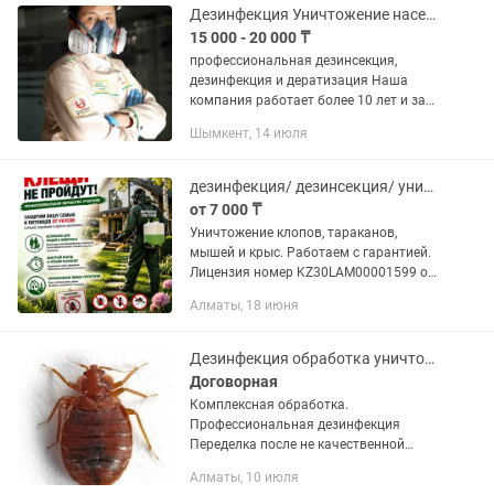
Дезинфекция Уничтожение насекомых клопов Тараканов
15 000 - 20 000 ₸
профессиональная дезинсекция,
дезинфекция и дератизация Наша
компания работает более 10 лет и за
это время обслужила свыше 10 000
Шымкент, 14 июля
довольных клиентов. Среди них –
квартиры, частные дома, а также...
дезинфекция/ дезинсекция/ уничтожение клопов, тараканов, блох, муравьев
от 7 000 ₸
Уничтожение клопов, тараканов,
мышей и крыс. Работаем с гарантией.
Лицензия номер KZ30LAM00001599 от
14 апреля 2025г. Выдано :
Алматы, 18 июня
Департамент Сан-Эпид контроля
г.Алматы.Заключение договоров .
Работаем с...
Дезинфекция обработка уничтожение крыс постельные клопы тараканы
Договорная
Комплексная обработка.
Профессиональная дезинфекция
Переделка после не качественной
обработки современное оборудование,
Алматы, 10 июля
аттестованные специалисты