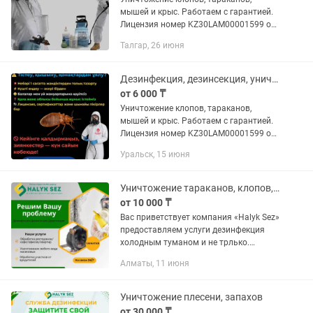
мышей и крыс. Работаем с гарантией.
Лицензия номер KZ30LAM00001599 от
14 апреля 2025г. Выдано :
Талгар, 26 июня
Департамент Сан-Эпид контроля
г.Алматы.Заключение договоров .
Работаем с...
Дезинфекция, дезинсекция, уничтожение тараканов, клопов
от 6 000 ₸
Уничтожение клопов, тараканов,
мышей и крыс. Работаем с гарантией.
Лицензия номер KZ30LAM00001599 от
14 апреля 2025г. Выдано :
Уральск, 15 июня
Департамент Сан-Эпид контроля
г.Алматы.Заключение договоров .
Работаем с...
Уничтожение тараканов, клопов, крыс
от 10 000 ₸
Вас приветствует компания «Halyk Sez»
предоставляем услуги дезинфекция
холодным туманом и не трлько.
Результаты видны сразу же после
Алматы, 11 июня
обработки. Чистота и здоровье — это
самое главное! Мы...
Уничтожение плесени, запахов
от 30 000 ₸