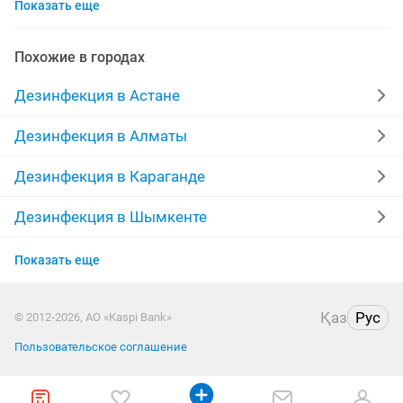
Показать еще
дезинсекция тараканов
дом
мебель
бесплатны
работа дома
100
тараканы
Похожие в городах
дератизация
помещение
на выходные
Дезинфекция в Астане
мебель для
гарантия
договор
мыши
Дезинфекция в Алматы
клопы тараканы
пол
выходные
от мышей
Дезинфекция в Караганде
дезинсекция помещений
Дезинфекция в Шымкенте
Дезинфекция в Актобе
дезинфекция дератизация дезинсекция
Показать еще
Дезинфекция в Костанае
дезинфекции дезинсекции
Қаз
Рус
© 2012-2026, АО «Kaspi Bank»
Дезинфекция в Таразе
дезинфекция дезинсекция тараканы
работа в офисе
Пользовательское соглашение
услуги дезинфекций
ресторан работа
запахи