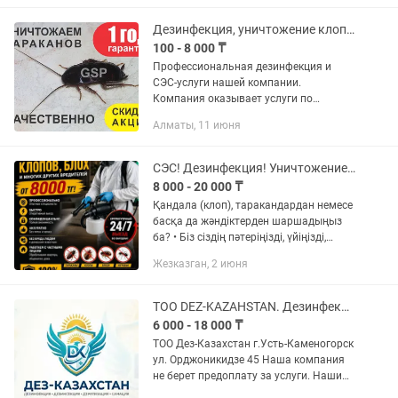
прошедшие полное обучение. Работа
генераторам...
Дезинфекция, уничтожение клопов тараканов муравьев блох мышей крыс
100 - 8 000 ₸
Профессиональная дезинфекция и
СЭС-услуги нашей компании.
Компания оказывает услуги по
дезинсекции, дератизации и
Алматы, 11 июня
дезинфекции любой сложности по
Алматы, области и всему Казахстану.
Наш стаж работы...
СЭС! Дезинфекция! Уничтожение клопов тараканов блох муравьев и мышей
8 000 - 20 000 ₸
Қандала (клоп), таракандардан немесе
басқа да жәндіктерден шаршадыңыз
ба? • Біз сіздің пәтеріңізді, үйіңізді,
офисіңізді немесе кафеңізді барлық
Жезказган, 2 июня
зиянкестерден толықтай құтқарамыз.
Кәсіби дезинсекция...
TOO DEZ-KAZAHSTAN. Дезинфекция, Уничтожение клопов тараканов
6 000 - 18 000 ₸
ТОО Дез-Казахстан г.Усть-Каменогорск
ул. Орджоникидзе 45 Наша компания
не берет предоплату за услуги. Наши
услуги: Уничтожение насекомых