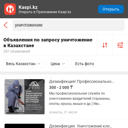
Kaspi.kz
Открыть
Открыть в Приложении Kaspi.kz
Объявления по запросу уничтожение
в Казахстане
287 объявлений
Весь Казахстан
Цена
Есть фото
Дезинфекция! Профессиональное уничтожение тараканов, клопов, крыс, мышей.
300 - 2 000 ₸
Мы профессиональная служба по
уничтожению вредителей (тараканы,
клопы, крысы, мыши и др.) Мы
работаем по Алмате и области более
Алматы, 31 июля
10 лет. Компания ALA-DEZ — это знак
надежности и работы на результат....
Дезинфекция. Уничтожение клопов, тараканов, мышей и крыс