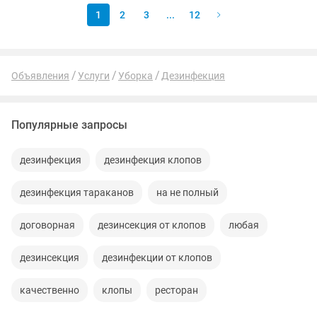
1
2
3
...
12
Объявления
Услуги
Уборка
Дезинфекция
Популярные запросы
дезинфекция
дезинфекция клопов
дезинфекция тараканов
на не полный
договорная
дезинсекция от клопов
любая
дезинсекция
дезинфекции от клопов
качественно
клопы
ресторан