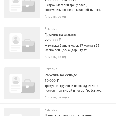
В строй магазин требуются ,
сотрудники на склад мелочей, ничего
сложного и тяжелого , у нас имеется
Алматы, сегодня
проживание, питание. Не писать,
только звонить
Реклама
Грузчик на складе
225 000 ₸
Жұмысқа 2 адам керек 17 жастан 25
жасқа дейін,сабақтары қатты
мазаламаитың , сентябрден киын
Алматы, сегодня
дальшее жұмыс іститін балдар , жұмыс
уақыты 14:00 ден 2:00 ге диің , смены
2/2 график , каждый сменге 15...
Реклама
Рабочий на складе
10 000 ₸
Требуется грузчики на склад Работа
постоянная зимой и летом График 6/1
8:30-19:30 Оплата сразу после смены
Алматы, сегодня
10.000 Обед бесплатно
Реклама
Водитель грузчик на газель