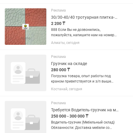
обязательно Вам ответим! В наличии и
на заказ! Тротуарная...
Реклама
30/30-40/40 тротуарная плитка-Брусчатка
2 200 ₸
888 Если Вы не дозвонились,
пожалуйста, напишите нам на номер
Билайн, мы обязательно Вам ответим!
Алматы, сегодня
В наличии и на заказ! Тротуарная
плитка (3см) 30/30,33/33 (под
пешеходную зону) от 2200т и выше....
Реклама
Грузчик на складе
280 000 ₸
Погрузка товара, опыт работы под
краном приветствуется и з/п выше
соответственно.
Костанай, сегодня
Реклама
Требуется Водитель-грузчик на мебельный склад
250 000 - 300 000 ₸
Водитель-грузчик (Мебельный склад)
Обязанности: Доставка мебели со