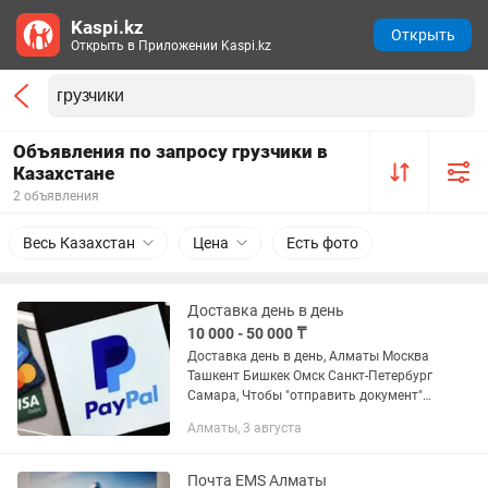
Kaspi.kz
Открыть
Открыть в Приложении Kaspi.kz
Объявления по запросу грузчики в
Казахстане
2 объявления
Весь Казахстан
Цена
Есть фото
Доставка день в день
10 000 - 50 000 ₸
Доставка день в день, Алматы Москва
Ташкент Бишкек Омск Санкт-Петербург
Самара, Чтобы "отправить документ"
Емс Линии, день в день, в контексте
Алматы, 3 августа
оплаты PayPal, вам нужно либо
отправить счет на оплату,...
Почта EMS Алматы