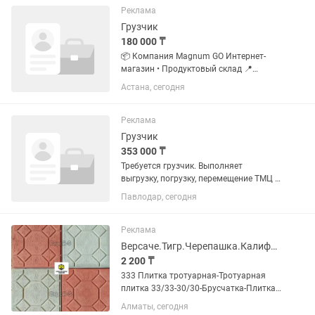
вождение. Работа стабильная, на...
Реклама
Грузчик
180 000 ₸
📦 Компания Magnum GO Интернет-
магазин • Продуктовый склад 📍
Вакансия: Грузчик Обязанности: •
Астана, сегодня
Развозка товара по отделам •
Поддержание порядка на складе
Требования: • Мужчины от 18 лет •...
Реклама
Грузчик
353 000 ₸
Требуется грузчик. Выполняет
выгрузку, погрузку, перемещение ТМЦ в
производственном цеху. График
Павлодар, сегодня
работы: сменный (Д/Н/48; ДД/ВВ) Мы
предоставляем: официальное
трудоустройство, соц.пакет, развозку...
Реклама
Версаче.Тигр.Черепашка.Калифорния. Плитка тротуарная. Брусчатка.
2 200 ₸
333 Плитка тротуарная-Тротуарная
плитка 33/33-30/30-Брусчатка-Плитка
тротуарная Если Вы не дозвонились,
Алматы, сегодня
пожалуйста, напишите нам, мы