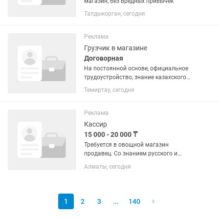
магазин, без вредных привычек
Талдыкорган, сегодня
Реклама
Грузчик в магазине
Договорная
На постоянной основе, официальное
трудоустройство, знание казахского
языка обязательно!
Темиртау, сегодня
Пунктуальность,без вредных
привычек.
Реклама
Кассир
15 000 - 20 000 ₸
Требуется в овощной магазин
продавец. Со знанием русского и
казахского языка.Требование :
Алматы, сегодня
ответственность, чистоплотность,
умение работать с клиентами,
пунктуальность. Возраст от 20 до
30лет, только...
1
2
3
...
140