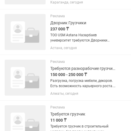
склада по адресам клиентов.
Караганда, сегодня
Качественная погрузка, разгрузка и
бережная транспортировка товара.
Помощь в складских...
Реклама
Дворник Грузчики
237 000 ₸
TOO USM Astana Назарбаев
университет требуются Дворники
девчат тоже рассматриваем Уборка
Астана, сегодня
территории выход выходные дни
оплачиваются праздничные от нас
стабильность спецодежда страховка
Реклама
на вас и вашу...
Требуются разнорабочие грузчики с проживанием
150 000 - 250 000 ₸
Разгрузка, погрузка мебели, декоров.
Есть возможность карьерного роста.
Требуются ответственные работники
Алматы, сегодня
для постоянной работы. Можно с
проживанием.
Реклама
Требуется грузчик
11 000 ₸
Требуется грузчик в строительный