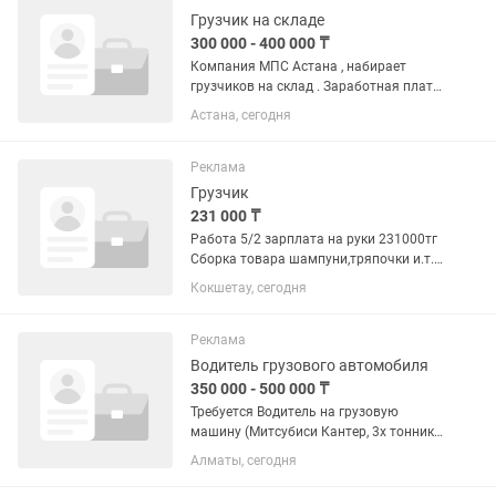
Грузчик на складе
300 000 - 400 000 ₸
Компания МПС Астана , набирает
грузчиков на склад . Заработная плата
300.000 -350.000 тг График работы 6/1
Астана, сегодня
С 9:00 до 18:00 Готовы учиться ? Мы
готовы обучать ! Требуются грузчики
на постоянное...
Реклама
Грузчик
231 000 ₸
Работа 5/2 зарплата на руки 231000тг
Сборка товара шампуни,тряпочки и.т.д
Официальное трудоустройство
Кокшетау, сегодня
Реклама
Водитель грузового автомобиля
350 000 - 500 000 ₸
Требуется Водитель на грузовую
машину (Митсубиси Кантер, 3х тонник
бортовой). Рабочий день 8.30-18.00.
Алматы, сегодня
Выходной воскресенье. Без
обязанности грузчика, только