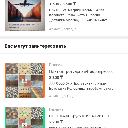
1 500 - 3 500 ₸
Почта EMS Kazpost Письма, Авиа
Қазақстан, Узбекистан, Россия
Доставка Москва, Бишкек, Ташкент,
Алматы, Грузия, Турция Баку Дубай
Алматы, сегодня
Китай экспресс доставкой по Миру
Экспресс EMS Линии. Договор...
Вас могут заинтересовать
Реклама
Плитка тротуарная-Вибропрессованная брусчатка-COLORMIX
2 200 ₸
777 COLORMIX-Тротуарная плитка-
Брусчатка-Колормикс-Евробрусчатка-
Брусчатка Алматы-Плитка тротуарная-
Алматы, сегодня
Брусчатка Алматы завод Если Вы не
дозвонились, пожалуйста, напишите
нам на номер Билайн, мы...
Реклама
COLORMIX-Брусчатка Алматы-Плитка тротуарная в Алматы
2 200 ₸