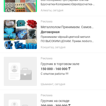
888 Колормикс-Тротуарная плитка-
Брусчатка-Колормикс-Евробрусчатка-
Брусчатка Алматы-Плитка тротуарная-
Алматы, сегодня
Брусчатка Алматы завод Если Вы не
дозвонились, пожалуйста , напишите
нам на номер Билайн, мы...
Реклама
Металлолом Принимаем. Самовывоз
Договорная
Принимаем чёрный-цветной металл
ПО ВЫСОКИМ ЦЕНАМ. Прием любого
вида железа, металлолом, чугунные
Кокшетау, сегодня
батареи, ванны, трубы! Так же и
цветного металла как: Алюминий;
Медь; Кабель; Аккумулятор; Латунь;...
Реклама
Грузчик в торговом зале
150 000 - 160 000 ₸
С опытом работы !!!!
Шымкент, сегодня
Реклама
Грузчик на складе
200 000 - 300 000 ₸