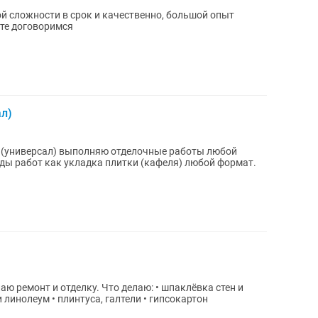
й сложности в срок и качественно, большой опыт
ите договоримся
ал)
к (универсал) выполняю отделочные работы любой
ды работ как укладка плитки (кафеля) любой формат.
ы
и линолеум • плинтуса, галтели • гипсокартон