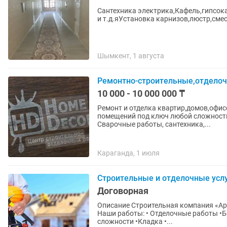
Сантехника электрика,Кафель,гипсок
и т.д.яУстановка карнизов,люстр,сме
Шымкент, 1 августа
Ремонтно-строительные,отделоч
10 000 - 10 000 000 ₸
Ремонт и отделка квартир,домов,офи
помещений под ключ любой сложности
Сварочные работы, сантехника,...
Караганда, 1 июля
Строительные и отделочные усл
Договорная
Описание Строительная компания «Ар
Наши работы: • Отделочные работы •
сложности •Кладка •...