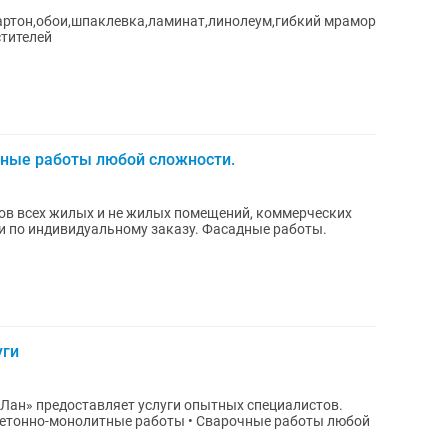
артон,обои,шпаклевка,ламинат,линолеум,гибкий мрамор
стителей
ные работы любой сложности.
сов всех жилых и не жилых помещений, коммерческих
 по индивидуальному заказу. Фасадные работы.
уги
Лан» предоставляет услуги опытных специалистов.
Бетонно-монолитные работы • Сварочные работы любой