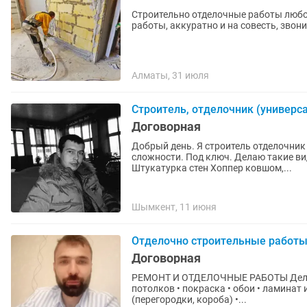
Строительно отделочные работы любо
работы, аккуратно и на совесть, звон
Алматы, 31 июля
Строитель, отделочник (универс
Договорная
Добрый день. Я строитель отделочни
сложности. Под ключ. Делаю такие ви
Штукатурка стен Хоппер ковшом,...
Шымкент, 11 июня
Отделочно строительные работ
Договорная
РЕМОНТ И ОТДЕЛОЧНЫЕ РАБОТЫ Делаю ремонт и отделку. Что делаю: • шпаклёвка стен и
потолков • покраска • обои • ламинат 
(перегородки, короба) •...