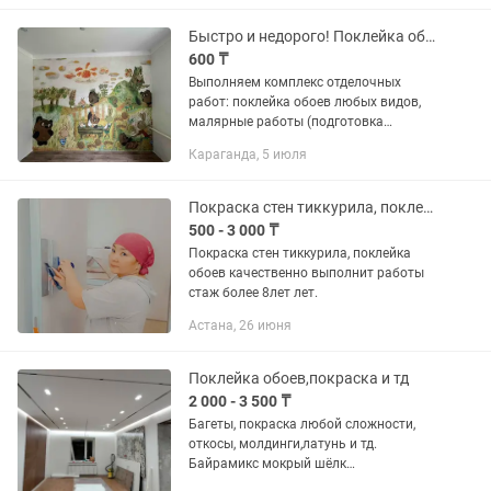
Быстро и недорого! Поклейка обоев, покраска, установка плинтусов, галтелей
600 ₸
Выполняем комплекс отделочных
работ: поклейка обоев любых видов,
малярные работы (подготовка
поверхностей, грунтовка, покраска стен
Караганда, 5 июля
и потолков), установка плинтусов,
галтелей и молдингов. Гарантируем...
Покраска стен тиккурила, поклейка обоев стаж более 8лет
500 - 3 000 ₸
Покраска стен тиккурила, поклейка
обоев качественно выполнит работы
стаж более 8лет лет.
Астана, 26 июня
Поклейка обоев,покраска и тд
2 000 - 3 500 ₸
Багеты, покраска любой сложности,
откосы, молдинги,латунь и тд.
Байрамикс мокрый шёлк
1800,выравнивание потолков и