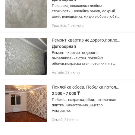
Покраска, шпаклевка любые
сложности. Поклейка обоев, мокрый
шелк, венецианка, жидкие обои, любые
трудности
Уральск, 4 августа
Ремонт квартир не дорого.поклейка обоев,багетов.покраска стен и т.д
Договорная
Ремонт квартир не дорого
выравнивание стен. поклейка
обойев.покраска стен потолкий и т д
Актобе, 23 июня
Поклейка обоев. Побелка потолков. Покраска. Галтели. Потолочная плитка
2 500 - 7 000 ₸
Побелка, покраска, обои, потолочная
плитка. Качественно. Быстро.
Аккуратно.
Семей, 21 июля