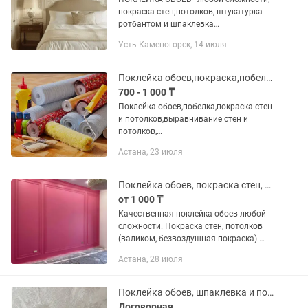
покраска стен;потолков, штукатурка
ротбантом и шпаклевка
глаттом.Мелкосрочный ремонт, от 900
Усть-Каменогорск, 14 июля
тенге обои, и ПОКРАСКА СТЕН и
ПОТОЛКОВ от 800 тенге Надежда.
Стаж...
Поклейка обоев,покраска,побелка
700 - 1 000 ₸
Поклейка обоев,побелка,покраска стен
и потолков,выравнивание стен и
потолков,
галтели,молдинги,линолеум,плинтус.
Астана, 23 июля
Быстро, качественно. Стаж ,опыт.
Мелкие косметические ремонты.
Поклейка обоев, покраска стен, поклейка молдингов, плинтусов, галтелей.
от 1 000 ₸
Качественная поклейка обоев любой
сложности. Покраска стен, потолков
(валиком, безвоздушная покраска).
Поклейка мoldингов (дизайнерские и
Астана, 28 июля
не только). Поклейка полиуретановых
плинтусов. Поклейка...
Поклейка обоев, шпаклевка и покраска, мокрый шелк, венецианка, жидкие обои
Договорная