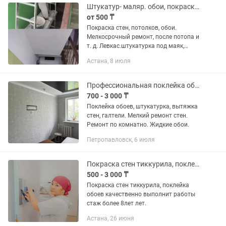
Штукатур- маляр. обои, покраска стен, потолков. Мелкосрочный ремонт.
от 500 ₸
Покраска стен, потолков, обои.
Мелкосрочный ремонт, после потопа и
т. д. Левкас.штукатурка под маяк,
гибкий мрамор, декор панели,
Астана, 8 июля
декоративная штукатурка, мокрый
шелк
Профессиональная поклейка обоев, галтели, вытяжка стен, покраска.
700 - 3 000 ₸
Поклейка обоев, штукатурка, вытяжка
стен, галтели. Мелкий ремонт стен.
Ремонт по комнатно. Жидкие обои.
Петропавловск, 6 июля
Покраска стен тиккурила, поклейка обоев стаж более 8лет
500 - 3 000 ₸
Покраска стен тиккурила, поклейка
обоев качественно выполнит работы
стаж более 8лет лет.
Астана, 26 июня