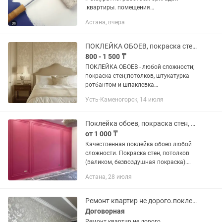
.квартиры. помещения
.звоните.пишите в любое время суток
Астана, вчера
ПОКЛЕЙКА ОБОЕВ, покраска стен и потолков,шпаклевание стен и потолков .
800 - 1 500 ₸
ПОКЛЕЙКА ОБОЕВ - любой сложности;
покраска стен;потолков, штукатурка
ротбантом и шпаклевка
глаттом.Мелкосрочный ремонт, от 900
Усть-Каменогорск, 14 июля
тенге обои, и ПОКРАСКА СТЕН и
ПОТОЛКОВ от 800 тенге Надежда.
Стаж...
Поклейка обоев, покраска стен, поклейка молдингов, плинтусов, галтелей.
от 1 000 ₸
Качественная поклейка обоев любой
сложности. Покраска стен, потолков
(валиком, безвоздушная покраска).
Поклейка мoldингов (дизайнерские и
Астана, 28 июля
не только). Поклейка полиуретановых
плинтусов. Поклейка...
Ремонт квартир не дорого.поклейка обоев,багетов.покраска стен и т.д
Договорная
Ремонт квартир не дорого