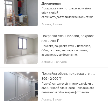
Договорная
Покараска стен потолков, поклейка
обои любой
сложности,галтели,левкас.Косметическ
ий ремонт. Небольшие косметические
Астана, 1 июня
работы.. Все работы выполняю
аккуратно,качественно.Цена
договорная! Стаж работы...
Покраска стен Побелка, покраска стен и потолков, Обои, галтели
350 - 700 ₸
Побелка, покраска стен и потолков,
Обои, галтели, мастера с опытом,
звоните замер бесплатно.
Алматы, 3 августа
Поклейка обоев, покраска стен, потолков, мoldинг плинтус галтели
800 - 2 000 ₸
Поклейка галтелей, плинтус, мoldинг,
обои. Любой сложности Покраска стен
потолков любой марки фото моих
работ в объявлении
Астана, 8 июля