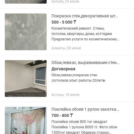
Актобе, 23 июля
Покраска стен,декоративная штукатурка,обои. Отделка внутренних стен.
500 - 5 000 ₸
Косметический ремонт. Стены,
потолки, квартиры, дома, коттеджи
Предлагаю услуги по косметическому
ремонту: Декоративная штукатурка (
Алматы, 20 июня
мокрый шелк, леонардо,арт
бетон,песок итд.) 1500-2500т Обои(...
Обои,левкас, выравнивание стен,потолков,покраска,галтели,молдинги
Договорная
Обои,левкас,покраска стен
,потолков.опыт работы 20лет💫
Астана, 18 июля
Поклейка обоев 1 рулон закатка покраска стен галтель клеем
700 - 800 ₸
Поклейка обоев 800 тнг квадрат
Поклейка 1 рулона 8000 тг. Фото обои
1500тнг квадрат Обдирка старых