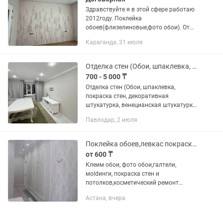
Здравствуйте я в этой сфере работаю
2012году. Поклейка
обоев(флизелиновые,фото обои). От
8000 до 10000 от сложности
Караганда, 31 июля
Шпаклевка стен (под обои, под
покраску) от 800 до 1000 Покраска
стен и потолков от...
Отделка стен (Обои, шпаклевка, покраска, штукатурка и т.д.)
700 - 5 000 ₸
Отделка стен (Обои, шпаклевка,
покраска стен, декоративная
штукатурка, венецианская штукатурка,
черновая штукатурка и т.д. @
Павлодар, 2 июля
Поклейка обоев,левкас покраска стен и потолков косметический ремонт квартир
от 600 ₸
Клеим обои, фото обои,галтели,
мoldинги, покраска стен и
потолков,косметический ремонт
квартир,левкас, быстро, чисто,
Астана, вчера
аккуратно стаж более 17 лет