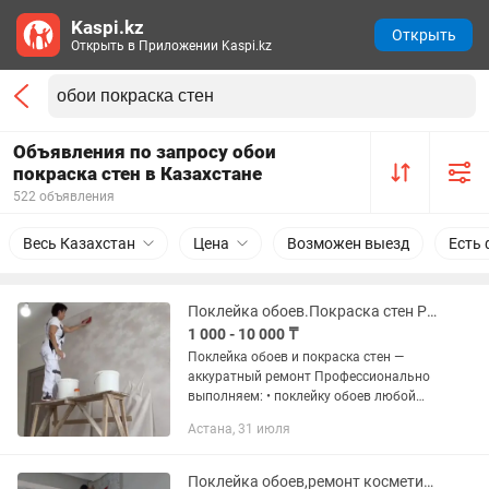
Kaspi.kz
Открыть
Открыть в Приложении Kaspi.kz
Объявления по запросу обои
покраска стен в Казахстане
522 объявления
Весь Казахстан
Цена
Возможен выезд
Есть 
Поклейка обоев.Покраска стен Ремонт квартир
1 000 - 10 000 ₸
Поклейка обоев и покраска стен —
аккуратный ремонт Профессионально
выполняем: • поклейку обоев любой
сложности • покраску стен и потолков •
Астана, 31 июля
подготовку стен Работаем аккуратно,
соблюдаем качество и...
Поклейка обоев,ремонт косметический. Покраска стен и потолков.