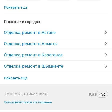
Показать еще
косметический ремонт квартир
кафель
гипсокартон
потолки
ламинат
сантехник
Похожие в городах
укладка
мелкий ремонт
жидкие обои
левкас
Отделка, ремонт в Астане
полы
маляры
штукатурка стен
плитка
Отделка, ремонт в Алматы
бригада
строительство
мастер
паркет
Отделка, ремонт в Караганде
межкомнатные двери
линолеум
качественно
Отделка, ремонт в Шымкенте
Отделка, ремонт в Усть-Каменогорске
ремонт домов
забор
покраска стен
монтаж
Показать еще
Отделка, ремонт в Актобе
евро ремонт
травертин
Қаз
Рус
© 2012-2026, АО «Kaspi Bank»
Отделка, ремонт в Костанае
Пользовательское соглашение
Отделка, ремонт в Павлодаре