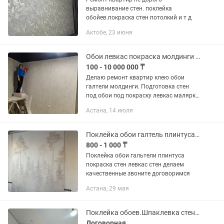
выравнивание стен. поклейка
обойев.покраска стен потолкий и т д
Актобе, 23 июня
Обои левкас покраска молдинги галтель подготовка стен и потолков
100 - 10 000 000 ₸
Делаю ремонт квартир клею обои
галтели молдинги. Подготовка стен
под обои под покраску левкас малярка
покраска декоративные штукатурки
Астана, 14 июля
Поклейка обои галтель плинтуса покраска стен
800 - 1 000 ₸
Поклейка обои гальтели плинтуса
покраска стен левкас стен делаем
качественные звоните договоримся
Астана, 29 мая
Поклейка обоев.Шпаклевка стен и потолка. Покраска . Галтели...Майкудук
Договорная