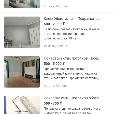
обоев 300 квадрат Поклейка галтелей
Астана, 10 июля
500тнг метр Закатка покраска стен
500тнг квадрат 700тнг на 2...
Клею Обои, галтели.Покраска , закатка стен и потолков.Левкас.
500 - 2 000 ₸
Клею обои, галтели.Покраска, закатка
стен, левкас. Декоративная
шпаклевка.стаж 18 лет.
Алматы, 1 июня
Покараска стен, потолков, Проклейка обоев, нанесение дикаративной штукатурк
500 - 5 000 ₸
Проклейка обоев, нанесение
декоративной штукатурки, покраска
стен и потолков. Проклейка галтелий,
молдингов.
Астана, 22 июня
Покраска стен . .потолков.обоев.Назгуль.
500 - 700 ₸
Покраска стен. потолков .обоев .чисто
и аккуратно. работаем бригадой