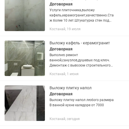
Договорная
Услуги плиточника,выложу
кафель,керамогранит,качественно.Ста
ж более 10 лет.Штукатурка стен под
плитку,имеется сантехник,электрик.
Костанай, 19 июля
Выложу кафель - керамогранит
Договорная
Выполню ремонт
ванной,санузлов,душевых под ключ.
Демонтаж с вывозом строительного
мусора.укладка инженерии . Кафель
Костанай, 1 июня
любого размера,установка сантехники.
Все вопросы по .
Выложу плитку напол
Договорная
Выложу плитку напол любого размера
В ванной кухне каледоре от 7000
Костанай, сегодня