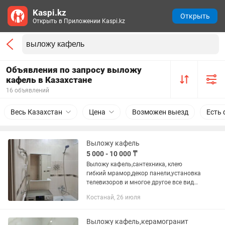
Kaspi.kz
Открыть
Открыть в Приложении Kaspi.kz
Объявления по запросу выложу
кафель в Казахстане
16 объявлений
Весь Казахстан
Цена
Возможен выезд
Есть 
Выложу кафель
5 000 - 10 000 ₸
Выложу кафель,сантехника, клею
гибкий мрамор,декор панели,установка
телевизоров и многое другое все виды
мелкосрочных работы звоните
Костанай, 26 июля
договоримся
Выложу кафель,керамогранит