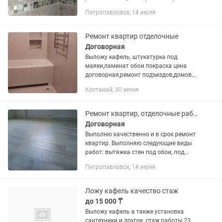
Петропавловск, 14 июля
Ремонт квартир отделочные
Договорная
Выложу кафель, штукатурка под
маяки,ламинат обои покраска цена
договорная,ремонт подъездов,домов
квартир, цена договорная
Костанай, 30 июня
Ремонт квартир, отделочные работы
Договорная
Выполню качественно и в срок ремонт
квартир. Выполняю следующие виды
работ: вытяжка стен под обои, под
покраску, поклейка обоев любых.
Петропавловск, 14 июня
Выложу кафель любой. Работы с
гипсокартоном короба любой...
Ложу кафель качество стаж
до 15 000 ₸
Выложу кафель а также установка
сантехники и другое .стаж работы 23