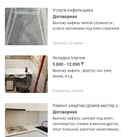
под ключ,все виды работы. Скидка10%
Звонить в...
Услуги кафельщика
Договорная
Выложу кафель любой сложности ,
услуги сантехника под ключ санузлов
Уральск, 22 июня
Укладка плитки
5 000 - 12 000 ₸
Выложу кафель , фартук, сан узел,
ванна, и,т,д
Кокшетау, 3 июля
Ремонт квартир/домов мастер универсал
Договорная
Выложу кафель, санузел под ключ ,
гипсокартон, стяжка и многое другое,
опыт большой, работаю качественно,
звоните, пишите , договоримся.