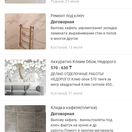
Рудный, 23 июня
Ремонт под ключ
Договорная
Выложу кафель ,керамогранит укладка
ламината ,выравнивание стен и полов
и многое другое
Костанай, 13 июля
Аккуратно Клеим Обои, Недорого
570 - 630 ₸
ДЕЛАЮ ОТДЕЛОЧНЫЕ РАБОТЫ!
НЕДОРОГО! Клею обои 570 тенге за
метр квадратный Клею галтели 450
тенге за метр погонный Покраска стен
Костанай, 31 июля
и потолков 630 тенге за метр
квадратный Клею потолочную плитку
900...
Кладка кафеля(плитки)
Договорная
Выложу кафель : ванны,туалеты под
ключ фартук на кухню и др
работы.Помогу в закупке материала.