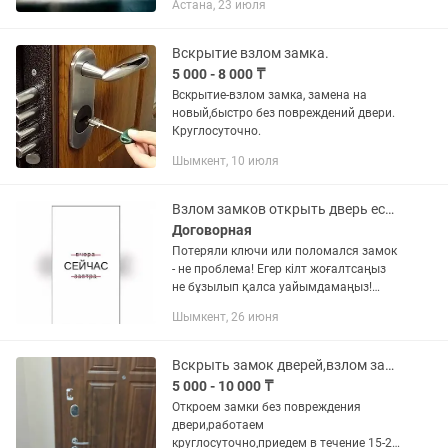
Астана, 23 июля
Вскрытие взлом замка.
5 000 - 8 000 ₸
Вскрытие-взлом замка, замена на
новый,быстро без повреждений двери.
Круглосуточно.
Шымкент, 10 июля
Взлом замков открыть дверь есик жондеу
Договорная
Потеряли ключи или поломался замок
- не проблема! Егер кілт жоғалтсаңыз
не бұзылып қалса уайымдамаңыз!
Есікті ашып береміз ауыстырып
Шымкент, 26 июня
жөндеп береміз. Взлом-вскрытие
замков без дефектов двери,открыть...
Вскрыть замок дверей,взлом замка,медвежатник Семей,Открывание замка
5 000 - 10 000 ₸
Откроем замки без повреждения
двери,работаем
круглосуточно,приедем в течение 15-20