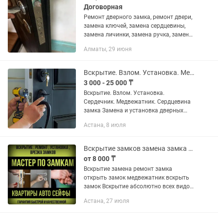
Договорная
Ремонт дверного замка, ремонт двери,
замена ключей, замена сердцевины,
замена личинки, замена ручка, замена
механизм любой сложности.
Алматы, 29 июня
Вскрытие. Взлом. Установка. Медвежатник. Сердцевина замка. Плотник
3 000 - 25 000 ₸
Вскрытие. Взлом. Установка.
Сердечник. Медвежатник. Сердцевина
замка Замена и установка дверных
замков. Вскрытие дверных замков.
Астана, 8 июля
Гарантию до 12 месяцев на
выполненную работу и материалы.
Опыт работы...
Вскрытие замков замена замка взлом сейфа вскрытие авто медвежатник
от 8 000 ₸
Вскрытие замена ремонт замка
открыть замок медвежатник вскрыть
замок Вскрытие абсолютно всех видов
замков! Замена замков, сердцевин,
Астана, 27 июля
ручек. Огромный ассортимент!
Круглосуточно 24/7 Вскрытие...