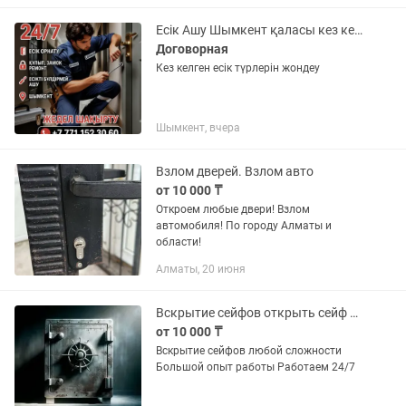
Есік Ашу Шымкент қаласы кез келген замоктарды ашамыз взлом замок
Договорная
Кез келген есік түрлерін жондеу
Шымкент, вчера
Взлом дверей. Взлом авто
от 10 000 ₸
Откроем любые двери! Взлом
автомобиля! По городу Алматы и
области!
Алматы, 20 июня
Вскрытие сейфов открыть сейф взлом
от 10 000 ₸
Вскрытие сейфов любой сложности
Большой опыт работы Работаем 24/7