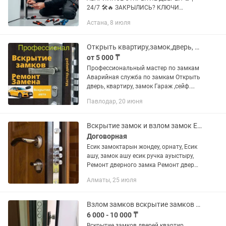
24/7 🛠🔥 ЗАКРЫЛИСЬ? КЛЮЧИ
ПОТЕРЯНЫ? ЗАМОК ЗАКЛИНИЛО? ❌😡
Астана, 8 июля
Не трать время — приеду и открою
сразу 🚗⚡ Я мастер с многолетним
опытом 👨🔧💪 | 10 000+...
Открыть квартиру,замок,дверь, взлом замков дверей, Аварийная служба
от 5 000 ₸
Профессиональный мастер по замкам
Аварийная служба по замкам Открыть
дверь, квартиру, замок Гараж ,сейф.
Каспи Рэд, каспи рассрочка
Павлодар, 20 июня
Вскрытие замок и взлом замок Есик ашу, замок ашу, килт ашу, открыть дверь,
Договорная
Есик замоктарын жондеу, орнату, Есик
ашу, замок ашу есик ручка ауыстыру,
Ремонт дверного замка Ремонт двер
Ремонт ручка Ремонт механизм
Алматы, 25 июля
Ремонт сердцевина
Взлом замков вскрытие замков открыть дверь ремонт замков ремонт дверь
6 000 - 10 000 ₸
Вскрытие замков дверей квартир