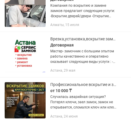
Компания по вскрытию и замене
замков предлагает следующие услуги:
-Вскрытие дверей/двери -Открытие
замков/замка -Вскрытие/открытие
Алматы, 15 июля
авто/автомобилей/машин -Взлом всех
видов замков -Вскрытие...
Врезка,установка,вскрытие замка, замена сердцевины замков,ремонт дверных
Договорная
Мастер- замочник с большим опытом
работы качественно и оперативно
оказывает следующие виды услуги : -
вскрытие/взлом замка без
Астана, 29 мая
повреждения двери (в случае
отсутствия ключей или заклинивания
замка) ...
Профессиональное вскрытие и замена замков / Есік ашу / Замок ауыстыру
от 10 000 ₸
Случилась аварийная ситуация?
Потерял ключи, заел замок, замок не
открывается, сломался ключ или ключ
застрял? Не паникуйте!
Астана, 24 июня
Профессиональный мастер замков
(медвежатник / замочник /
медвежонок) решит...