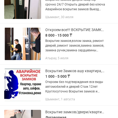
срочно 24/7 Открыть дверей без ключа
Аварийное вскрытие замков Выезд
мастера Вскрытие квартир домов
Шымкент, 30 июля
офисов гаражей Вскрытие выходных
металлических дверей Вскрытие...
Откроем все!!! ВСКРЫТИЕ ЗАМКОВ, РЕМОНТ ДВЕРЕЙ!
8 000 - 15 000 ₸
Вскрытие замков,взлом замка, ремонт
дверей, ремонт замков,замена замков,
замена ручек,замена сердцевины
работаем аккуратно качественно без
Атырау, 5 июля
повреждения. ЗВОНИТЕ фото видео
приветствуются.
Вскрытие Замков ашу квартира,авто,сейф,домов
1 000 - 5 000 ₸
Откроем без подтверждения все виды
автомобилей и дверей Стаж 12лет
Круглосуточно Вскрытие замков и
дверей Срочный выезд Быстро и
Шымкент, 1 августа
качественно Извлечение сломанных
ключей и ключа В наличии...
Вскрытие замков/двери/квартир/авто/машин/медвежатник/замена/установка
Договорная