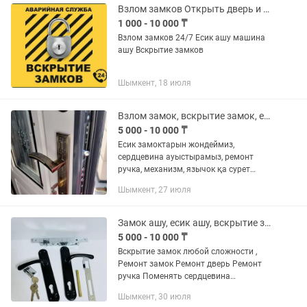
Взлом замков Открыть дверь и авто Вскрытие замков Есік Ашу
1 000 - 10 000 ₸
Взлом замков 24/7 Есик ашу машина
ашу Вскрытие замков
Шымкент, 18 июля
Взлом замок, вскрытие замок, есик ашу, замок ашу, есик ашу, ремонт двер
5 000 - 10 000 ₸
Есик замоктарын жондеймиз,
сердцевина ауыстырамыз, ремонт
ручка, механизм, язычок қа сурет
жіберіп кеңес алыңыз,,, 24/7 жұмыс
Шымкент, 27 июля
жасаймыз
Замок ашу, есик ашу, вскрытие замок, взлом замок, открыть двер, ремонт двер
5 000 - 10 000 ₸
Вскрытие замок любой сложности ,
Ремонт замок Ремонт дверь Ремонт
ручка Поменять сердцевина
Вскрыйтие,,,,, звоните напишите на
Шымкент, 30 июля