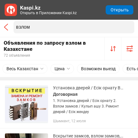
Kaspi.kz
Открыть
Открыть в Приложении Kaspi.kz
Объявления по запросу взлом в
Казахстане
72 объявления
Весь Казахстан
Цена
Возможен выезд
Есть 
Установка дверей / Есік орнату Взлом замков / Кулып ашу Ремонт дверей
Договорная
1. Установка дверей / Есік орнату 2.
Взлом замков / Кулып ашу 3. Ремонт
дверей / Есік жендеу
Шымкент, 12 июля
Вскрытие замков, взлом замков, открыть дверь, ремонт двер, ремонт замок