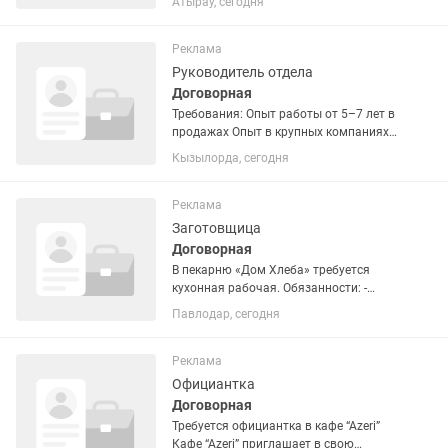
Атырау, сегодня
тенге в час • гибкий график • работа в
удобном районе Почасовой доход
зависит от формата доставки и...
Реклама
Руководитель отдела
Договорная
Требования: Опыт работы от 5–7 лет в
продажах Опыт в крупных компаниях
(стройматериалы, сантехника,
Кызылорда, сегодня
отопление, товары для дома — плюс)
Умение увеличивать продажи и
выстраивать систему продаж ...
Реклама
Заготовщица
Договорная
В пекарню «Дом Хлеба» требуется
кухонная рабочая. Обязанности: -
приготовление начинок для выпечки
Павлодар, сегодня
по установленной рецептуре; -
подготовка продуктов: чистка, нарезка,
варка, смешивание; -...
Реклама
Официантка
Договорная
Требуется официантка в кафе “Azeri”
Кафе “Azeri” приглашает в свою