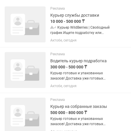
Реклама
Курьер службы доставки
10 000 - 500 000 ₸
🚴♂️ Курьер WildBerries | Свободный
график Ищете подработку или
стабильный доход без офиса?
Актобе, сегодня
WildBerries набирает курьеров 💜 Что
нужно делать: 📦 Забирать заказы из
ближайших ПВЗ 🏠 Доставлять
Реклама
клиентам...
Водитель курьер подработка
300 000 - 500 000 ₸
Курьер готовых и упакованных
заказов! Доставка уже готовых
заказов по городу Доход до 2500 тенге
Актобе, сегодня
в час • гибкий график • работа в
удобном районе Почасовой доход
зависит от формата доставки и...
Реклама
Курьер на собранные заказы
500 000 - 800 000 ₸
Курьер готовых и упакованных
заказов! Доставка уже готовых
заказов по городу Доход до 25000