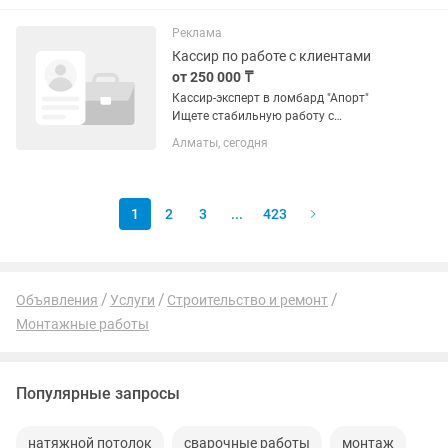
удобный и позволяет почти идеально
попасть в цвет печати...
Реклама
Кассир по работе с клиентами
от 250 000 ₸
Кассир-эксперт в ломбард "Апорт"
Ищете стабильную работу с
возможностью влиять на свой доход?
Алматы, сегодня
Мы расширяем команду! Опыт работы
не требуется — мы всему научим. Наши
ожидания: -Свободное владение...
1
2
3
...
423
Объявления
Услуги
Строительство и ремонт
Монтажные работы
Популярные запросы
натяжной потолок
сварочные работы
монтаж