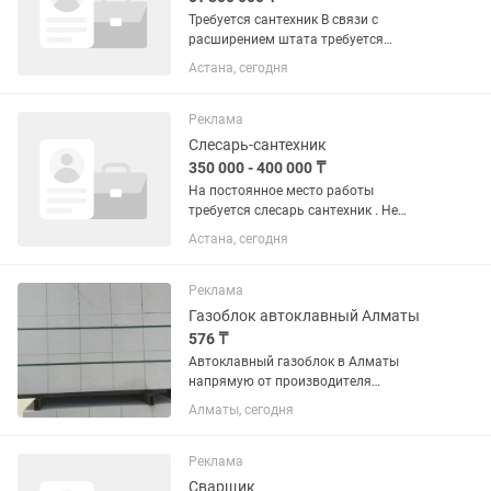
Требуется сантехник В связи с
расширением штата требуется
сантехник для выполнения монтажных
Астана, сегодня
работ. Обязанности: Монтаж и пайка
полипропиленовых труб. Установка и
подключение фанкойлов. Монтаж...
Реклама
Слесарь-сантехник
350 000 - 400 000 ₸
На постоянное место работы
требуется слесарь сантехник . Не
КСК.Монтаж систем отопления ,
Астана, сегодня
водопровода и канализации .
Своевременная оплата , официальное
трудоустройство. От 13000 за день .
Реклама
Газоблок автоклавный Алматы
576 ₸
Автоклавный газоблок в Алматы
напрямую от производителя
Предлагаем качественный
Алматы, сегодня
автоклавный газоблок для
строительства домов, коттеджей,
коммерческих и хозяйственных
Реклама
объектов. Продукция производится...
Сварщик