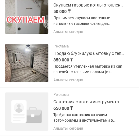
Скупаем газовые котлы отопления
50 000 ₸
Принимаем скупаем настенные
напольные газовые котлы для
отопления. Делаем демонтаж.
Алматы, сегодня
Наличный расчет. Делаем оценку по
фото через
Реклама
Продаю б/у жилую бытовку с теплыми полами из сип панелей
850 000 ₸
Продается утепленная бытовка из сип
панелей - с теплыми полами (от
электричества), ламинатом,
Алматы, сегодня
накладными розетками и
выключателями, современным
дизайном. Площадь 9 м2. Имеется два
Реклама
окна, прочная...
Сантехник с авто и инструментами
650 000 ₸
Требуется сантехник со своим
автомобилем и инструментами в
частной аварийную компанию по
Алматы, сегодня
обслуживанию населения
мелкосрочный ремонт частичный