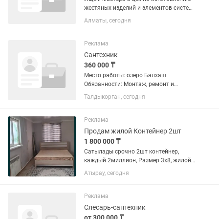
жестяных изделий и элементов систем
вентиляции. Если вы умеете работать
Алматы, сегодня
руками, цените точность и хотите
работать на стабильном производстве
— мы ждем вас! Что...
Реклама
Сантехник
360 000 ₸
Место работы: озеро Балхаш
Обязанности: Монтаж, ремонт и
обслуживание систем водоснабжения,
Талдыкорган, сегодня
канализации и отопления. Устранение
аварийных ситуаций и протечек.
Замена и ремонт сантехнического...
Реклама
Продам жилой Контейнер 2шт
1 800 000 ₸
Сатылады срочно 2шт контейнер,
каждый 2миллион, Размер 3х8, жилой.
контейнер. каркас металическии.
Атырау, сегодня
Бизнеске офиске аренда айга 250 мын
болады . контейнер утеплен.Дополнит
крыша бар..обмен авто...
Реклама
Слесарь-сантехник
от 300 000 ₸