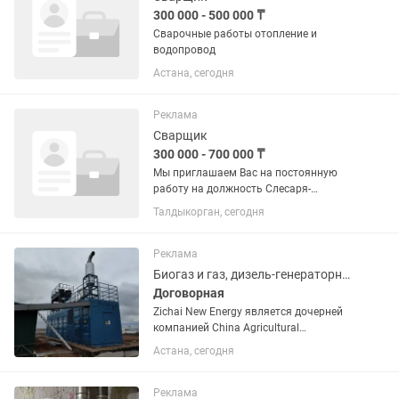
300 000 - 500 000 ₸
Сварочные работы отопление и
водопровод
Астана, сегодня
Реклама
Сварщик
300 000 - 700 000 ₸
Мы приглашаем Вас на постоянную
работу на должность Слесаря-
Сварщика Обязанности: - Умение
Талдыкорган, сегодня
работать с водонапорными трубами; -
Владение навыками монтажа систем
водопровода, канализации и
Реклама
отопления; -...
Биогаз и газ, дизель-генераторные установки
Договорная
Zichai New Energy является дочерней
компанией China Agricultural
Development (Group) Co., Ltd.,
Астана, сегодня
высокотехнологичным предприятием.
Являясь основной производственной
базой Китая для производства...
Реклама