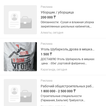
Реклама
Уборщик / уборщица
200 000 ₸
Обязанности: -Сухая и влажная уборка
закрепленных школьных кабинетов,
коридоров и лестничных пролетов.
Алматы, сегодня
-Дезинфекция и чистка санитарных
узлов, раковин и унитазов. -Сбор
мусора из урн и его вынос в...
Реклама
Уголь Шубарколь,дрова в мешках !
1 500 ₸
ДОСТАВЛЮ Уголь Шубарколь в мешках
.цена : -30кг ,сортовой фабрично
упакован-1800т ,рядовой ,мелочь
Караганда, сегодня
35кг-1500т !Уголь
качественный,низкозольный,высокая
теплоотдача! Дрова в мешках,карагач
Реклама
для...
Рабочий общестроительных работ
1 800 000 - 2 500 000 ₸
Строительные специальности
(Германия, Бельгия) Требуются
квалифицированные специалисты