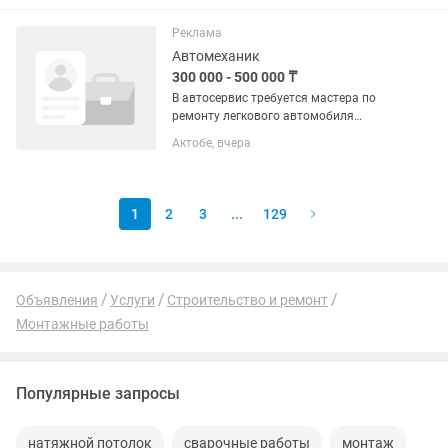
Реклама
Автомеханик
300 000 - 500 000 ₸
В автосервис требуется мастера по
ремонту легкового автомобиля
Ходовщик Моторист Электрика
Актобе, вчера
Инструменты и оборудование имеется
Все условия для работы имеется душ,
туалет, раздевалка и отопление без...
1
2
3
...
129
Объявления
Услуги
Строительство и ремонт
Монтажные работы
Популярные запросы
натяжной потолок
сварочные работы
монтаж