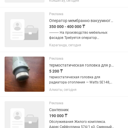
Кокшетау, сегодня
строительных профессий: Каменщик –
кладка кирпича, блоков, газобетона,
возведение стен и перегородок. ...
Реклама
Оператор мембранно вакуумного станка с избыточным давлением
350 000 - 400 000 ₸
⸻ На производство мебельных
фасадов Требуется оператор
автоматического мембранно-
Караганда, сегодня
вакуумного станка с избыточным
давлением (МДФ фасады)
Обязанности: •Работа на
Реклама
автоматическом мембранно-
термостатическая головка для радиатора отопления Watts Industries SE148,
вакуумном...
5 200 ₸
термостатическая головка для
радиатора отопления — Watts SE148,
артикул на коробке 12.10.001 /
Алматы, сегодня
10001583. Она ставится на
термостатический радиаторный
клапан и автоматически перекрывает/
Реклама
открывает...
Сантехник
190 000 ₸
Обслуживания Жилого комплекса.
Адрес Сейфуллина 574/1 к3. Сменный