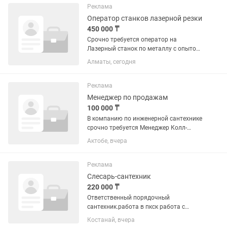
монтаж и все работы касающиеся
Реклама
канализации водопровод...
Оператор станков лазерной резки
450 000 ₸
Срочно требуется оператор на
Лазерный станок по металлу с опытом
работы и умением знанием чертежей и
Алматы, сегодня
подготовки. Требования Принял заказ
подготовил чертеж,выбрал нужную
толщину листа выполнил...
Реклама
Менеджер по продажам
100 000 ₸
В компанию по инженерной сантехнике
срочно требуется Менеджер Колл-
центра График работы: 2/2 с 09:00 до
Актобе, вчера
19:00 Возраст: до 35 лет Ищем
ответственного, дисциплинированного,
коммуникабельного...
Реклама
Слесарь-сантехник
220 000 ₸
Ответственный порядочный
сантехник.работа в пкск работа с
системой отопления, ГВС,
Костанай, вчера
ХВС.обслуживание домов