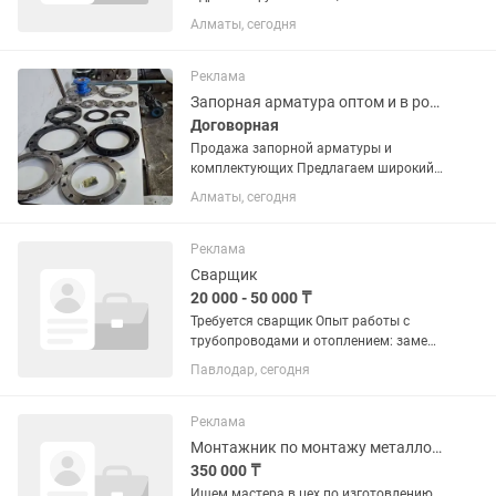
график сутки через двое 1/2. Знающий
Алматы, сегодня
систему водоснабжения и отопление.
Реклама
Запорная арматура оптом и в розницу.
Договорная
Продажа запорной арматуры и
комплектующих Предлагаем широкий
ассортимент запорной арматуры и
Алматы, сегодня
соединительных элементов для
трубопроводов: Фланцы различных
типов и диаметров Тройники
Реклама
(стальные,...
Сварщик
20 000 - 50 000 ₸
Требуется сварщик Опыт работы с
трубопроводами и отоплением: замена
стояков и батарей, установка котлов
Павлодар, сегодня
длительного горения. Обязательно:
свой инструмент и автомобиль. 💰
Оплата: 70% исполнителю /...
Реклама
Монтажник по монтажу металлоконструкций
350 000 ₸
Ищем мастера в цех по изготовлению