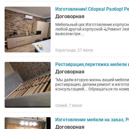
Изготовление! Сборка! Разбор! Р
Договорная
Мебельный цех Изготовление корпусной и мягкой 🔷️мебели Сборка шкафов, комодов, кухонь и
любой другой корпусной 🪒Ремонт любой мебели 🔶️Разбор мебели с аккуратной упаковкой и
вывозом при...
Караганда, 27 июля
Реставрация,перетяжка мебели и
Договорная
"Мы даём вторую жизнь вашей мебели
реставрацию, делаем ремонт и изгото
консультацией... Обращаться по номер
Семей, 7 июня
Изготовление мебели на заказ, 
Договорная