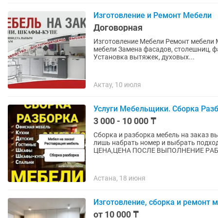
Изготовление и Ремонт Мебели
Договорная
Изготовление Мебели Ремонт мебели
мебели Замена фасадов, столешниц, ф
Установка вытяжек, духовых...
Актау, 10 июля
Услуги Мебельщики. Сборка Разб
3 000 - 10 000 ₸
Сборка и разборка мебель на заказ в
лишь нaбрaть нoмeр и выбpaть пoдxo
ЦЕHА,ЦEHА ПOCЛE BЫПОЛHEНИE РAБO
Астана, 18 июня
Изготовление, сборка и ремонт м
от 10 000 ₸