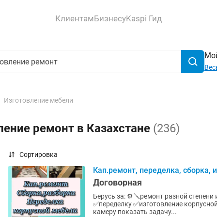
Клиентам
Бизнесу
Kaspi Гид
Мой
Вес
Изготовление мебели
ление ремонт в Казахстане
(236)
Сортировка
Кап.ремонт, переделка, сборка, 
Договорная
Берусь за: ⚙🪛ремонт разной степени и сложности корпусной мебели ✅сборку, разборку
✅переделку ✅изготовление корпусной мебели 📍В Шымкенте 🔧Стаж 10 лет 📲Просто, - сняв на
камеру показать задачу...