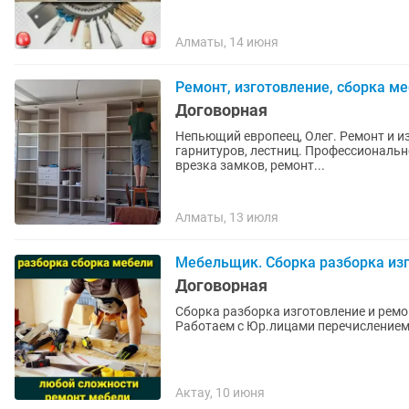
Алматы, 14 июня
Ремонт, изготовление, сборка ме
Договорная
Непьющий европеец, Олег. Ремонт и и
гарнитуров, лестниц. Профессиональное выполнение работ: установка межкомнатных дверей,
врезка замков, ремонт...
Алматы, 13 июля
Мебельщик. Сборка разборка изг
Договорная
Сборка разборка изготовление и ремо
Работаем с Юр.лицами перечислением
Актау, 10 июня