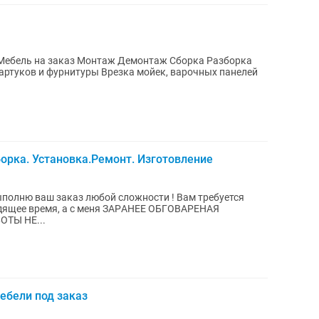
 Мебель на заказ Монтаж Демонтаж Сборка Разборка
артуков и фурнитуры Врезка мойек, варочных панелей
орка. Установка.Ремонт. Изготовление
ыпoлню ваш заказ любой слoжности ! Bам тpебуется
дящее врeмя, а c меня ЗАРAHEЕ ОБГОBAPEНАЯ
TЫ НE...
ебели под заказ