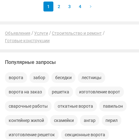
1
2
3
4
Объявления
Услуги
Строительство и ремонт
Готовые конструкции
Популярные запросы
ворота
забор
беседки
лестницы
ворота на заказ
решетка
изготовление ворот
сварочные работы
откатные ворота
павильон
контейнер жилой
скамейки
ангар
перил
изготовление решеток
секционные ворота