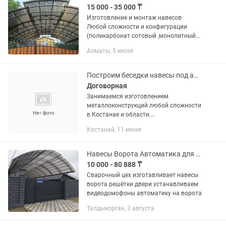
15 000 - 35 000 ₸
Изготовление и монтаж навесов
Любой сложности и конфигурации
(поликарбонат сотовый ,монолитный
поликарбонат,металлочерепица, проф
Алматы, 5 июля
лист , мягкая кровля)а также кованые
ажурные перила,ворота,...
Построим беседки навесы под автомобиль ,ангары,террасы для кафе и т.д
Договорная
Занимаемся изготовлением
металлоконструкций любой сложности
в Костанае и области.
Специализируемся на надежных
Костанай, 11 июня
навесах для кафе, парковок, складов и
частных домов. Рассчитываем
нагрузки подбираем...
Навесы Ворота Автоматика для ворот
10 000 - 80 888 ₸
Сварочный цех изготавливает навесы
ворота решётки двери устанавливаем
видеодомофоны автоматику на ворота
Талдыкорган, 3 августа