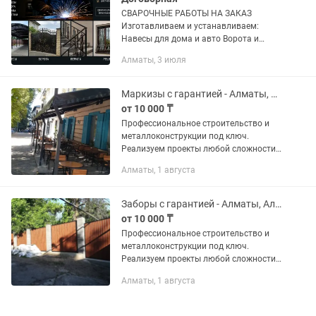
СВАРОЧНЫЕ РАБОТЫ НА ЗАКАЗ
Изготавливаем и устанавливаем:
Навесы для дома и авто Ворота и
калитки Перила и ограждения Решетки
Алматы, 3 июля
на окна Металлоконструкции любой
сложности Качественная сварка ...
Маркизы с гарантией - Алматы, Алматинская область
от 10 000 ₸
Профессиональное строительство и
металлоконструкции под ключ.
Реализуем проекты любой сложности
для частных лиц и крупного бизнеса.
Алматы, 1 августа
Мы предлагаем комплексный подход:
от проектирования и фундамента до...
Заборы с гарантией - Алматы, Алматинская область
от 10 000 ₸
Профессиональное строительство и
металлоконструкции под ключ.
Реализуем проекты любой сложности
для частных лиц и крупного бизнеса.
Алматы, 1 августа
Мы предлагаем комплексный подход:
от проектирования и фундамента до...