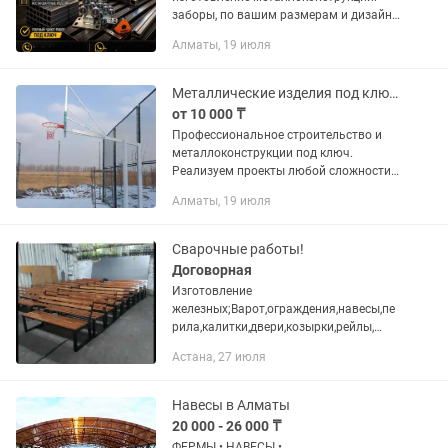
заборы, по вашим размерам и дизайну
— навесы для авто, двора,
Алматы, 19 июля
хозяйственных нужд ------террасы ---
стеллажи,каркасы — ворота,
консольные...
Металлические изделия под ключ - Алматы, Талдыкорган, Конаев. Гарантия
от 10 000 ₸
Профессиональное строительство и
металлоконструкции под ключ.
Реализуем проекты любой сложности
для частных лиц и крупного бизнеса.
Алматы, 19 июля
Мы предлагаем комплексный подход:
от проектирования и фундамента до...
Сварочные работы!
Договорная
Изготовление
железных;Варот,ограждения,навесы,пе
рила,калитки,двери,козырки,рейлы,
мебель в стиле
Астана, 27 июля
лофт,конструкции,мангалы,откатные
варота,кованные
изделия,антрисоли,разделение
Навесы в Алматы
помещения на два...
20 000 - 26 000 ₸
ФЕРМЫ • НАВЕСЫ •