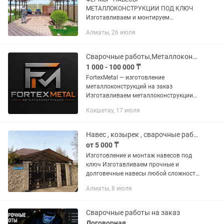
МЕТАЛЛОКОНСТРУКЦИИ ПОД КЛЮЧ
Изготавливаем и монтируем
металлоконструкции любой
Алматы, 26 июля
сложности. Работаем быстро,
качественно и по доступным ценам.
Металлические фермы (для ангаров,...
Сварочные работы,Металлоконструкции
1 000 - 100 000 ₸
FortexMetal — изготовление
металлоконструкций на заказ
Изготавливаем металлоконструкции
любой сложности по вашим размерам
Кокшетау, 17 июля
и проектам. Наши услуги: навесы;
ворота и калитки; заборы; лестницы
и...
Навес , козырек , сварочные работы
от 5 000 ₸
Изготовление и монтаж навесов под
ключ Изготавливаем прочные и
долговечные навесы любой сложности
с использованием качественного
Алматы, 8 июля
металла и профессиональной сварки.
Изготавливаем: Навесы из...
Сварочные работы на заказ
Договорная