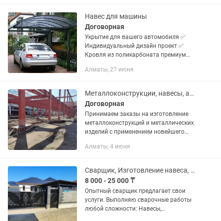
высшем уровне. Гарантия на все
работы...
Навес для машины
Договорная
Укрытие для вашего автомобиля ✅
Индивидуальный дизайн проект ✅
Кровля из поликарбоната премиум
класса✅ Своевременный монтаж ✅
Алматы, 27 июня
Ответственная компания, сказали
сделали✅ Работаем по договору ✅ ...
Металлоконструкции, навесы, ангары, лестницы
Договорная
Принимаем заказы на изготовление
металлоконструкций и металлических
изделий с применением новейшего
оборудования и новых технологий!! : —
Алматы, 4 июня
Склады, ангары, павильоны, мансарды;
--- Возведение и...
Сварщик, Изготовление навеса, Ворот, Калитки, Забора, Лестницы
8 000 - 25 000 ₸
Опытный сварщик предлагает свои
услуги. Выполняю сварочные работы
любой сложности: Навесы,
Ворота(распашные, откатные), Калитки