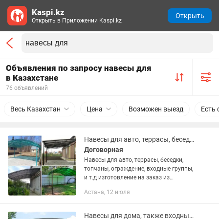
Kaspi.kz
Открыть
Открыть в Приложении Kaspi.kz
Объявления по запросу навесы для
в Казахстане
76 объявлений
Весь Казахстан
Цена
Возможен выезд
Есть 
Навесы для авто, террасы, беседки, топчаны на заказ из металла.
Договорная
Навесы для авто, террасы, беседки,
топчаны, ограждение, входные группы,
и т.д изготовление на заказ из
металла. Защитите себя, свой двор и
Астана, 12 июля
авто от палящего солнца, снега, дождя
и града. - Кровля на...
Навесы для дома, также входные группы любой сложности и конфигурации.