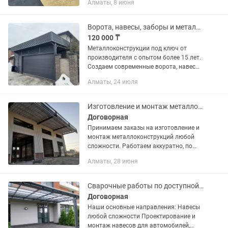
Алматы, 8 июня
Арки, Каркасы, Лестницы, Топчан
Решетки и многое другое. ...
Ворота, навесы, заборы и металлоконструкции на заказ от производителя
120 000 ₸
Металлоконструкции под ключ от
производителя с опытом более 15 лет.
Создаем современные ворота, навесы,
заборы и уличные конструкции,
Алматы, 24 июля
которые служат годами и
подчеркивают статус дома.
Собственный...
Изготовление и монтаж металлоконструкции заборы навесы Выезд
Договорная
Принимаем заказы на изготовление и
монтаж металлоконструкций любой
сложности. Работаем аккуратно, по
чертежам и с учетом всех требований
Алматы, 28 июня
заказчика. Выполняем работы: •
Склады, ангары, павильоны •...
Сварочные работы по доступной цене
Договорная
Наши основные направления: Навесы
любой сложности Проектирование и
монтаж навесов для автомобилей,