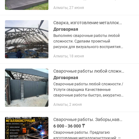
зона барбекю, бассейнов и входных
Алматы, 27 июня
групп. Изготовление конструкций с
покрытием из поликарбоната,...
Сварка, изготовление металлоконструкций под ключ, подсчет материала
Договорная
Выполняю сварочные работы любой
сложности. Сделаем проектный
рисунок для визуального восприятия
✔ Навесы (односкатные, арочные) ✔
Алматы, 18 июня
Ворота (распашные, откатные) ✔
Заборы, решетки, козырьки ✔...
Сварочные работы любой сложности / Услуги сварщика
Договорная
Сварочные работы любой сложности /
Услуги сварщика Качественные
сварочные работы быстро, аккуратно и
на совесть. Работа со своим
Алматы, 2 июня
профессиональным оборудованием и
выезд на объект. Виды выполняемых...
Сварочные работы. Заборы,навесы,ворота_консольные, стеллажи, перила,террасы
6 000 - 36 000 ₸
Сварочные работы. Предлагаю
изготовление металлоконструкций: —