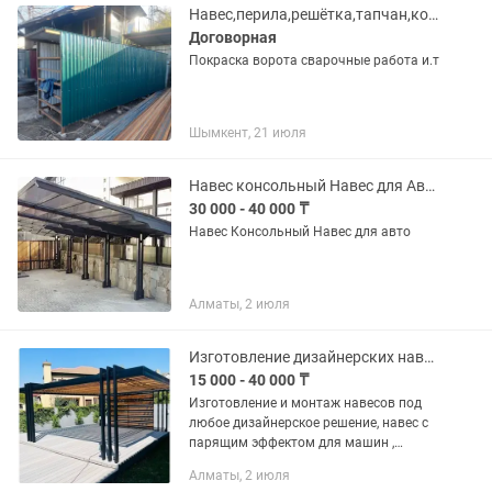
Навес,перила,решётка,тапчан,козерог,ворота покраска,подставка для цветов,
Договорная
Покраска ворота сварочные работа и.т
Шымкент, 21 июля
Навес консольный Навес для Авто
30 000 - 40 000 ₸
Навес Консольный Навес для авто
Алматы, 2 июля
Изготовление дизайнерских навесов под авто и для террасы
15 000 - 40 000 ₸
Изготовление и монтаж навесов под
любое дизайнерское решение, навес с
парящим эффектом для машин ,
выдвижной навес для террасы .
Алматы, 2 июля
Качество работы и материалов на