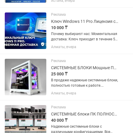
Астана, вчера
карта захвата нового поколения Elgato
4K X представляет собой компактное
устройство для...
Реклама
Ключ Windows 11 Pro Лицензия с гарантией (Бессрочно)
10 000 ₸
Почему выбирают нас: Моментальная
доставка: Ключ приходит в течение 5
минут после оплаты. Пожизненная
Алматы, вчера
гарантия: Лицензия не «слетит» через
месяц. Привязка к вашему железу. Все
языки мира: Включая...
Реклама
СИСТЕМНЫЕ БЛОКИ Мощные ПК для работы и ИГР
25 000 ₸
В продаже надежные системные блоки,
полностью готовые к работе.
Идеально подходят для дома, офиса,
Алматы, вчера
учебы, бизнеса, дизайна и игр.
ХАРАКТЕРИСТИКИ (универсальные): -
Процессор: Intel Core i5 / i7 или...
Реклама
СИСТЕМНЫЕ блоки ПК ПОЛНОСТЬЮ обслужены ГОТОВЫ к работе и играм
40 000 ₸
Надежные системные блоки с
различными конфигурациями. Все