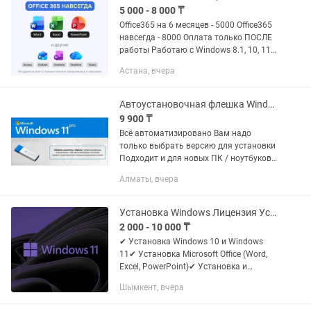
5 000 - 8 000 ₸
Office365 на 6 месяцев - 5000 Office365
навсегда - 8000 Оплата только ПОСЛЕ
работы Работаю с Windows 8.1, 10, 11
Список установленных программ: -
Астана, вчера
Word - Excel - PowerPoint - Outlook -
Teams -...
Автоустановочная флешка Windows 11 Office 2024 антивирус драйвера
9 900 ₸
Всё автоматизировано Вам надо
только выбрать версию для установки
Подходит и для новых ПК / ноутбуков
без системы что входит: Windows 11
Алматы, вчера
x64 (Home, Pro) полные версии c
лицензией + Microsoft Office...
Установка Windows Лицензия Установка Microsoft Office по НИЗКИМ ЦЕНАМ
2 000 - 10 000 ₸
✔ Установка Windows 10 и Windows
11✔ Установка Microsoft Office (Word,
Excel, PowerPoint)✔ Установка и
обновление драйверов✔ Установка
Шымкент, вчера
необходимых программ (браузеры,
архиваторы, PDF и др.)✔ Чистка...