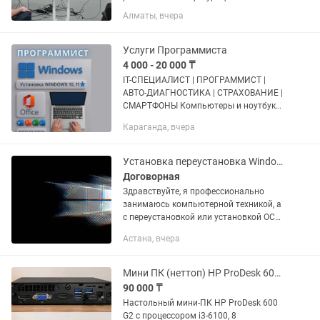
компьютеры проходят полную
Алматы, вчера
диагностику, техническое
обслуживание и полностью готовы к
работе сразу после покупки. Отлично
Услуги Программиста
подходят для дома,...
4 000 - 20 000 ₸
IT-СПЕЦИАЛИСТ | ПРОГРАММИСТ |
АВТО-ДИАГНОСТИКА | СТРАХОВАНИЕ |
СМАРТФОНЫ Компьютеры и ноутбуки:
• Переустановка Windows 7–11 •
Караганда, вчера
Установка драйверов, антивирусов и
прочее программ, принтеров •...
Установка переустановка Windows 10
Договорная
Здравствуйте, я профессионально
занимаюсь компьютерной техникой, а
c переустановкой или установкой ОС
(операционной системы) уж тем более
Астана, вчера
могу справиться, и дать вам
некоторые бесплатные "бонусы"...
Мини ПК (неттоп) HP ProDesk 600 G2 DM (WiFi Bluetooth)
90 000 ₸
Настольный мини-ПК HP ProDesk 600
G2 с процессором i3-6100, 8