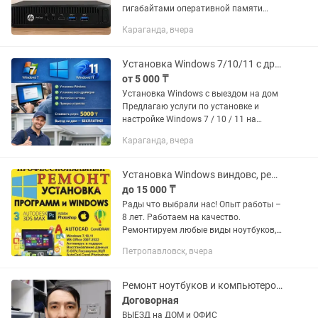
гигабайтами оперативной памяти
(4х2), SSD на 120 гигабайт с
Караганда, вчера
установленным Windows 11.
Присутствует слот М2 для установки
дополнительного...
Установка Windows 7/10/11 с драйверами
от 5 000 ₸
Установка Windows с выездом на дом
Предлагаю услуги по установке и
настройке Windows 7 / 10 / 11 на
компьютеры и ноутбуки. Что входит в
Караганда, вчера
услугу: • Установка Windows • Полная
установка всех...
Установка Windows виндовс, ремонт ПК
до 15 000 ₸
Рады что выбрали нас! Опыт работы –
8 лет. Работаем на качество.
Ремонтируем любые виды ноутбуков,
компьютеров и моноблоков. Имеется
Петропавловск, вчера
выезд по городу. Низкие цены. Есть
скидки при ремонте нескольких...
Ремонт ноутбуков и компьютеров установка Виндовс 10.11про
Договорная
ВЫЕЗД на ДОМ и ОФИС