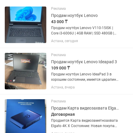
Реклама
Продам ноутбук Lenovo
43 000 ₸
Продам ноутбук Lenovo V110-15ISK |
Core i3-6006U | 4GB RAM | SSD 480GB |
15.6" HD | в хорошем рабочем
Астана, сегодня
состоянии. Характеристики: • Модель:
Lenovo V110-15ISK (80TL) • Экран: 15.6"
HD • Процессор:...
Реклама
Продам ноутбук Lenovo Ideapad 3
109 000 ₸
Продам ноутбук Lenovo IdeaPad 3 в
хорошем состоянии, имеется царапина
на внешнем корпусе (последнее фото),
Астана, вчера
состояние батареи хорошее (заряд
держит), со следующей конфигурацией:
AMD Ryzen 3 5300U...
Реклама
Продам Карта видеозахвата Elgato 4K X
Договорная
Продается Карта видеозаметноахвата
Elgato 4K X Состояние: Новая покупали
27.07.2026 года. Elgato 4K X — Внешняя