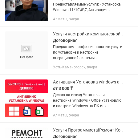
Предоставляемые услуги: • Установка
Windows 11/10\8\7, Активация
Windows! • Установка Microsoft ofice
Алматы, вчера
(Word, Excel, PowerPoint), Антивирусы •
Установка Драйвера! • Устранение...
Услуги настройки компьютерной техники
Договорная
Предлагаем профессиональные услуги
по установке и настройке
операционной системы
Windows:Установка Windows 7/8/10/11
Усть-Каменогорск, вчера
Настройка драйверов и обновлений
Установка антивирусного ПО и
других...
Активация Установка windows а так же активация и установка офиса
от 3 000 ₸
Делаю на выезд Установка и
настройка Windows / Office Установлю
и настрою Windows на ПК или
ноутбуке. Windows 10 / 11 — от 3000 тг
Алматы, вчера
Переустановка Windows Установка
драйверов Установка необходимых...
Услуги Программиста!Ремонт Компьютеров и Ноутбуков в АКТОБЕ!!!
Договорная