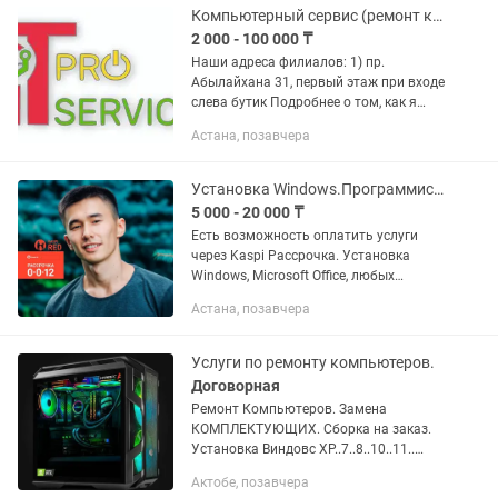
Компьютерный сервис (ремонт компьютеров, ноутбуков, PS4/PS5)
2 000 - 100 000 ₸
Наши адреса филиалов: 1) пр.
Абылайхана 31, первый этаж при входе
слева бутик Подробнее о том, как я
работаю: Озвучиваю стоимость ДО
Астана, позавчера
НАЧАЛА РЕМОНТА. Даю гарантию до 1
года. Использую только...
Установка Windows.Программист Виндовс Офис Ворд Office Автокад 3D Max
5 000 - 20 000 ₸
Есть возможность оплатить услуги
через Kaspi Рассрочка. Установка
Windows, Microsoft Office, любых
программ, драйверов, антивирусов.
Астана, позавчера
Возможна удаленная установка
программ через TeamViewer или Any...
Услуги по ремонту компьютеров.
Договорная
Ремонт Компьютеров. Замена
КОМПЛЕКТУЮЩИХ. Сборка на заказ.
Установка Виндовс XP..7..8..10..11..
Активация Виндовс Лицензия.
Актобе, позавчера
Установка Драйверов. Сопутствующих