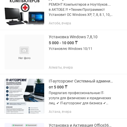
РЕМОНТ Компьютеров и Ноутбуков....
в АКТОБЕ.!!! +Техник-Программист
Установит ОС Windows XP, 7, 8, 8.1, 10,
11.!!! +Microsoft Office + Антивирусная
Актобе, вчера
защита + кодеки, аудио-видео
плееры,Установка...
Установка Windows 7,8,10
5 000 - 10 000 ₸
Установлю Windows 10/11
Алматы, вчера
IT-аутсорсинг Системный администратор Настройка ПК, серверов, сетей и сайт
от 5 000 ₸
Предлагаю профессиональные IT-
услуги для физических и юридических
лиц. ✔ IT-аутсорсинг для бизнеса ✔
Системное администрирование ✔
Астана, вчера
Сетевое администрирование ✔
Настройка серверов Windows/Linux ✔...
Установка и Активация Office365 навсегда