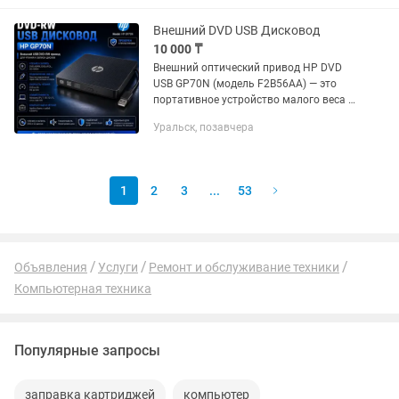
программ. Чистка. Настройка.
Оптимизация...
Внешний DVD USB Дисковод
10 000 ₸
Внешний оптический привод HP DVD
USB GP70N (модель F2B56AA) — это
портативное устройство малого веса в
тонком корпусе (Slim) Основные
Уральск, позавчера
параметрыТип привода: Внешний DVD-
рекордер (DVD±RW/RAM)Интерфейс...
1
2
3
...
53
Объявления
Услуги
Ремонт и обслуживание техники
Компьютерная техника
Популярные запросы
заправка картриджей
компьютер