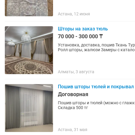
Астана, 12 июня
Шторы на заказ тюль
70 000 - 300 000 ₸
Установка, доставка, пошив Ткань Турция Китай Европа прямая поставки доступная цена!
Алматы, 3 августа
Пошив шторы тюлей и покрывал
Договорная
Пошив шторы и тюлей (можно с глажко
Складка 500 тг
Астана, 31 мая