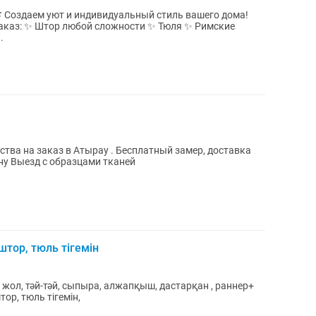
а!
аказ: ✨ Штор любой сложности ✨ Тюля ✨ Римские
.
Персональная консультация по дизайну Выезд с образцами тканей
тор, тюль тігемін
жол, тәй-тәй, сыпыра, алжапқыш, дастарқан , раннер+
ор, тюль тігемін,