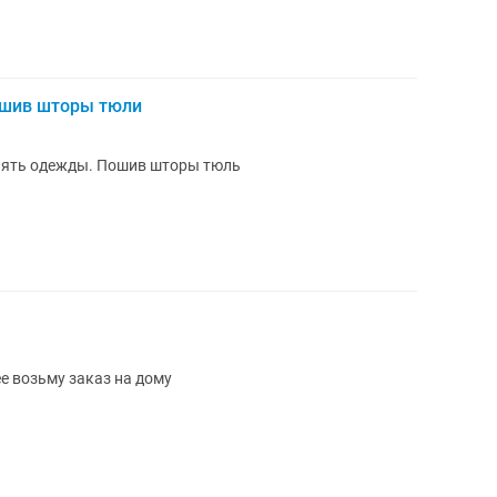
ошив шторы тюли
нять одежды. Пошив шторы тюль
Пошив шторы и тюль качество хорошее возьму заказ на дому