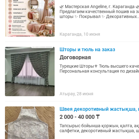
🌿 Мастерская Angeline, г. Караганда 🌿 Создаем уют и индивидуальный стиль вашего дом
Предлагаем качественный пошив на з
шторы ✨ Покрывал ✨ Декоративных..
Караганда, 10 июня
Шторы и тюль на заказ
Договорная
Турецкие Шторы⚜️ Тюль высшего качества на заказ в Атырау . Бесплатный замер, доставка
Атырау, 28 июня
Швея декоротивный жастықша, ш
2 000 - 40 000 ₸
Тапсырыс бойынша қоржын, қалта, ақ 
салфетки, декоротивный жастықша, шт