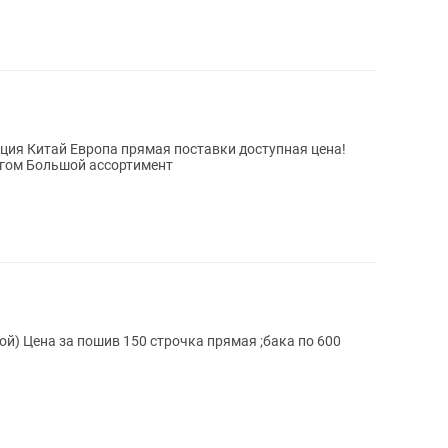
Ролл шторы, жалюзи Замеры с каталогом Большой ассортимент
й) Цена за пошив 150 строчка прямая ;бака по 600