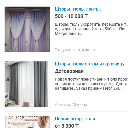
Шторы, тюль, ленты.
500 - 10 000 ₸
Шторы, тюль укоротить, перешить и т
одежды. 1 погонный метр 500 тг.. Пишите заранее. !! Шторы, тюль не продаю! Работаю на дому.
Микрорайон...
Талдыкорган, 4 июля
Шторы, тюли оптом и в розницу
Договорная
Новая поступление ткани и тюли производства Турц
пошив шторы для вашего дома. Доставка по Казахстану. 
напишите . Заказ принимается 2-3...
Алматы, 13 июня
Пошив штор, тюля
от 3 000 ₸