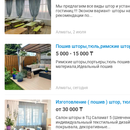
Мы предлагаем все виды штор и устано
гостиниц !!! Эконом вариант- шторы на всю квартиру от 50 000 Пошив штор любой сложности,
рекомендации по...
Алматы, 2 июля
Пошив шторы,тюль,римские штор
5 000 - 15 000 ₸
Римские шторы,портьеры,тюль пошив
материала,Идеальный пошив
Алматы, сегодня
Изготовление ( пошив ) штор, т
от 30 000 ₸
Салон шторы в ТЦ Саламат 5 (Шевченко, 204 угол Розыбакиева) The Best Drapery предлагает:
индивидуальныый текстильный дизайн Вашего простран
покрывала, декоративные...