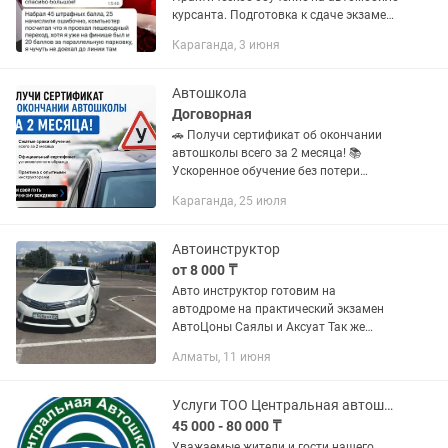
курсанта. Подготовка к сдаче экзамена
по вождению СПЕЦОН. Научу с нуля
Караганда, 3 июня
всем необходимым на выкам
управлению ТС. Восстановление
утерянных...
Автошкола
Договорная
🚗 Получи сертификат об окончании
автошколы всего за 2 месяца! 📚
Ускоренное обучение без потери
качества ✅ Официальный сертификат
Караганда, 25 июля
установленного образца 👨🏫 Опытные
инструкторы и практические занятия
🛣...
Автоинструктор
от 8 000 ₸
Авто инструктор готовим на
автодроме на практический экзамен
АвтоЦоны Саялы и Аксуат Так же
вождение по городу Спокойный
Алматы, 11 июня
адекватный не курящий Тойота
королла , АКПП автомат
Услуги ТОО Центральная автошкола г.Алматы
45 000 - 80 000 ₸
Уважаемые жители и гости нашего