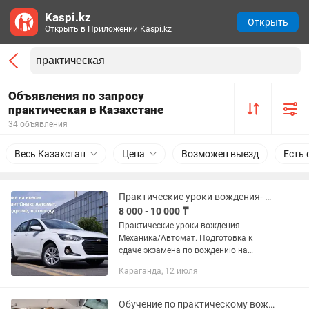
Kaspi.kz
Открыть
Открыть в Приложении Kaspi.kz
Объявления по запросу
практическая в Казахстане
34 объявления
Весь Казахстан
Цена
Возможен выезд
Есть 
Практические уроки вождения- Механика/Автомат. Подготовка к сдаче экзамена
8 000 - 10 000 ₸
Практические уроки вождения.
Механика/Автомат. Подготовка к
сдаче экзамена по вождению на
автодроме копии СПЕЦЦОНа.
Караганда, 12 июля
Обучение на нашем или Вашем
автомобиле как "автомат", так и...
Обучение по практическому вождению на механике.