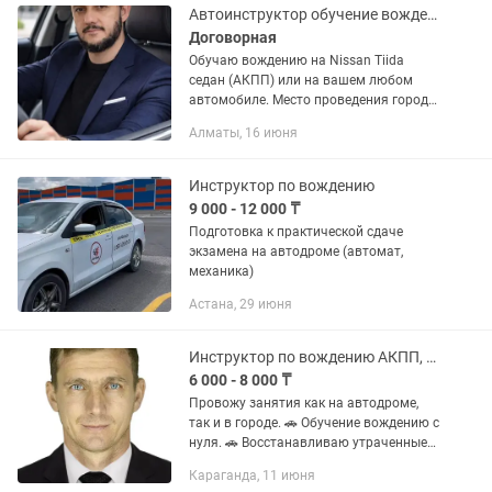
Автоинструктор обучение вождению
Договорная
Обучаю вождению на Nissan Tiida
седан (АКПП) или на вашем любом
автомобиле. Место проведения город
Алматы. Выезжаю к вам или вы
Алматы, 16 июня
приезжаете. Выбор времени и места
согласовываем. Стаж работы...
Инструктор по вождению
9 000 - 12 000 ₸
Подготовка к практической сдаче
экзамена на автодроме (автомат,
механика)
Астана, 29 июня
Инструктор по вождению АКПП, МКПП
6 000 - 8 000 ₸
Провожу занятия как на автодроме,
так и в городе. 🚗 Обучение вождению с
нуля. 🚗 Восстанавливаю утраченные
навыки вождения. 🚗 Подготовка к
Караганда, 11 июня
практической части экзамена . 🚗