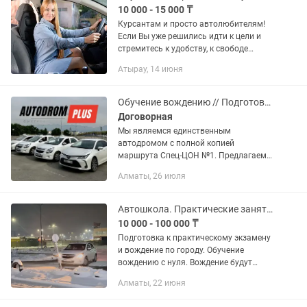
10 000 - 15 000 ₸
Курсантам и просто автолюбителям!
Если Вы уже решились идти к цели и
стремитесь к удобству, к свободе
передвижения, независимости от
Атырау, 14 июня
общественного транспорта и его
расписания, а также возможность...
Обучение вождению // Подготовка к практическому экзамену
Договорная
Мы являемся единственным
автодромом с полной копией
маршрута Спец-ЦОН №1. Предлагаем
вам воспользоваться нашими
Алматы, 26 июля
услугами: Все наши автомобили новые,
2024 года выпуска, и полностью
оборудованы для...
Автошкола. Практические занятия по вождению.
10 000 - 100 000 ₸
Подготовка к практическому экзамену
и вождение по городу. Обучение
вождению с нуля. Вождение будут
проходить на новом автомобиле
Алматы, 22 июня
коробки автомат.