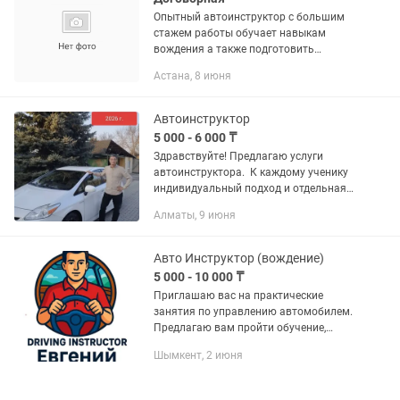
Опытный автоинструктор с большим
стажем работы обучает навыкам
вождения а также подготовить
начинающихся курсантов к сдаче
Астана, 8 июня
практический экзамен в СПЕЦ.ЦОНе.
Снимаю страх и стресс после ДТП....
Автоинструктор
5 000 - 6 000 ₸
Здравствуйте! Предлагаю услуги
автоинструктора. К каждому ученику
индивидуальный подход и отдельная
программа. Занятия проходят в городе
Алматы, 9 июня
и за пределами, в т.ч на скоростных
магистралях, отрабатываем...
Авто Инструктор (вождение)
5 000 - 10 000 ₸
Приглашаю вас на практические
занятия по управлению автомобилем.
Предлагаю вам пройти обучение,
самостоятельно сдать экзамены и
Шымкент, 2 июня
уверенно управлять автомобилем👍🏻
🔴Качественная подготовка для
сдачи...