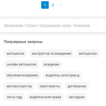
1
2
Объявления
Услуги
Образование, курсы
Вождение
Популярные запросы
автошкола
инструктор по вождению
автошколы
онлайн автошкола
вождение
обучение вождению
водитель категории д
автоинструктор
трактористы
договорная
тесты пдд
водительские права
автодром