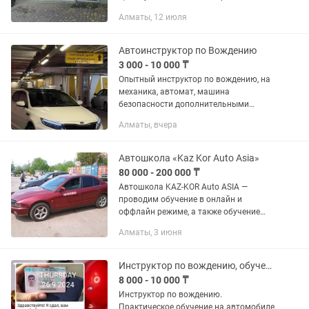
онлайн так и офлайн формат. Если вы
Алматы, 12 июля
занятой человек и у вас мало времени
можете выбрать...
Автоинструктор по Вождению
3 000 - 10 000 ₸
Опытный инструктор по вождению, на
механика, автомат, машина
безопасности дополнительными
педалями, для вашей безопасности,
Алматы, вчера
научит вас всем необходимым
навыкам вождения. ГОТОВЛЮ К
ПРАКТИЧЕСКИМ...
Автошкола «Kaz Kor Auto Asia»
80 000 - 200 000 ₸
Автошкола KAZ-KOR Auto ASIA —
проводим обучение в онлайн и
оффлайн режиме, а также обучение
практическим навыкам вождения и
Алматы, 3 июня
хорошая теоретическая подготовка,
что позволяет нашим выпускникам
уверенно...
Инструктор по вождению, обучение на автомобиле курсанта.
8 000 - 10 000 ₸
Инструктор по вождению.
Практическое обучение на автомобиле