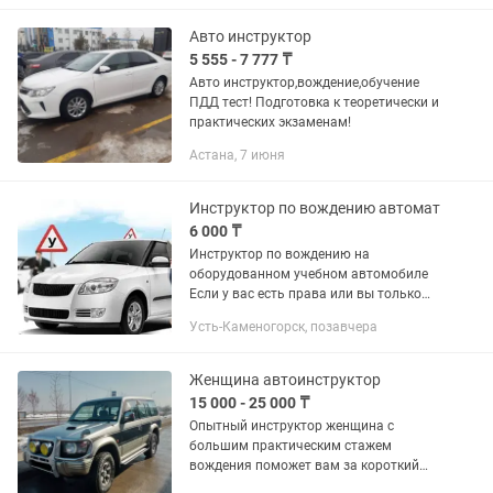
Помогу преодолеть...
Авто инструктор
5 555 - 7 777 ₸
Авто инструктор,вождение,обучение
ПДД тест! Подготовка к теоретически и
практических экзаменам!
Астана, 7 июня
Инструктор по вождению автомат
6 000 ₸
Инструктор по вождению на
оборудованном учебном автомобиле
Если у вас есть права или вы только
обучаетесь или хотите обучаться
Усть-Каменогорск, позавчера
Обучение вождению с нуля и
подготовка к экзаменам. •
Практические...
Женщина автоинструктор
15 000 - 25 000 ₸
Опытный инструктор женщина с
большим практическим стажем
вождения поможет вам за короткий
срок получить навыки управления