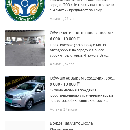
города! ТОО «Центральная автошкола
г. Алматы» предлагает вашему
вниманию программу
Алматы, 28 июня
профессиональной подготовки
водителей для получения категории:
«А.А1.B.С.С1....
Обучение и подготовка к экзаменам. Инструктор по вождению. Автоинструктор
6 000 - 10 000 ₸
Практические уроки вождения по
автодрому и по городу с любого
уровня подготовки. Я помогу Вам
повысить навыки вождения после
Алматы, вчера
автошколы или получения
водительского удостоверения,
справиться с...
Обучаю навыкам вождения ,восстанавливаю утраченные навыки
9 000 - 10 000 ₸
Обучаю навыкам вождения
,восстанавливаю утраченные навыки,
[клаустрофобию ]снимаю страх и
стресс после ДТП, подготовка
Астана, 27 июля
курсантов к сдаче практический
экзамен в СПЕЦ.ЦОН. Освоения
маршруты по...
Вождения/Автошкола
Договорная