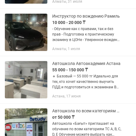
Алматы, 31 июля
автомобиля в самых сложных
городских условиях . Учу выполнять
все виды...
Инструктор по вождению Рамиль
10 000 - 20 000 ₸
- Обучение как с правами, так и без
прав - Подготовка к практическому
экзамену в ЦОНе - Уверенное вождение
по городу - 100% моих учеников
Алматы, 1 июля
успешно сдают практический экзамен
Боитесь садиться за руль?...
Автошкола Автоакадемия Астана
55 000 - 150 000 ₸
🔹 Базовый — 55 000 тг Идеально для
тех, кто хочет качественно выучить
ПДД и подготовиться к экзаменам В
пакет входит: 📚 Теория ПДД онлайн и
Астана, 17 июня
офлайн — можно учиться в удобное
время или посещать занятия...
Автошкола по всем категориям вождения
от 50 000 ₸
Автошкола «Бағыт» приглашает на
обучение по всем категориям ТС A, B, C,
D, E Обучение можете выбрать как