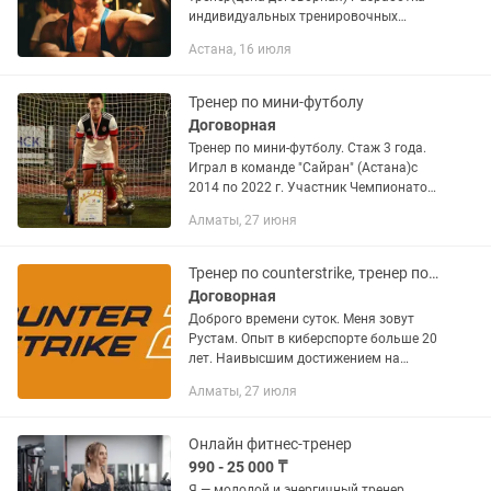
индивидуальных тренировочных
программмммм и плана питания как
Астана, 16 июля
для похудения так и для набора
мышечной массы ,улучшения общего
показателя...
Тренер по мини-футболу
Договорная
Тренер по мини-футболу. Стаж 3 года.
Играл в команде "Сайран" (Астана)с
2014 по 2022 г. Участник Чемпионатов
Мира и Европы по мини-футболу.
Алматы, 27 июня
Бронзовый призеров Чемпионата
Европы 2018г, 4х-кратный...
Тренер по counterstrike, тренер по cs2
Договорная
Доброго времени суток. Меня зовут
Рустам. Опыт в киберспорте больше 20
лет. Наивысшим достижением на
данный момент является топ20
Алматы, 27 июля
рейтинга HLTV и попадание на мажор.
Имеется страничка на HLTV и...
Онлайн фитнес-тренер
990 - 25 000 ₸
Я — молодой и энергичный тренер,