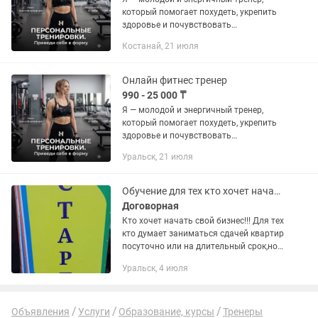
который помогает похудеть, укрепить
здоровье и почувствовать
уверенность в своём теле. Для каждого
Костанай, 21 июля
клиента создаю индивидуальные
программы тренировок и питания,...
Онлайн фитнес тренер
990 - 25 000 ₸
Я — молодой и энергичный тренер,
который помогает похудеть, укрепить
здоровье и почувствовать
уверенность в своём теле. Для каждого
Уральск, 21 июля
клиента создаю индивидуальные
программы тренировок и питания,...
Обучение для тех кто хочет начать сдавать сдавать квартиры!
Договорная
Кто хочет начать свой бизнес!!! Для тех
кто думает заниматься сдачей квартир
посуточно или на длительный срок,но
не понимает с чего начать и как это
Уральск, 4 июля
делать. Я даю консультации по сдаче
квартир опыт...
Объявления
Услуги
Образование, курсы
Тренеры