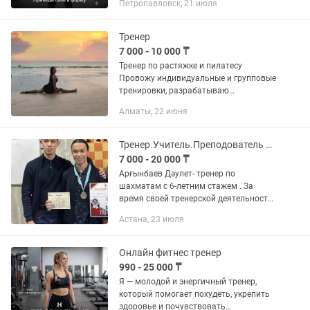
Петропавловск, 21 июля
клиента создаю индивидуальные
программы тренировок и питания,...
Тренер
7 000 - 10 000 ₸
Тренер по растяжке и пилатесу
Провожу индивидуальные и групповые
тренировки, разрабатываю
программы для улучшения гибкости,
Алматы, 22 июня
осанки и общего физического
состояния. Помогаю безопасно
достигать целей...
Тренер.Учитель.Преподователь по шахматам
7 000 - 20 000 ₸
Арғынбаев Дәулет- тренер по
шахматам с 6-летним стажем . За
время своей тренерской деятельности
Дәулет обучил шахматам более 1000
Астана, 23 июля
детей. Около 100 учеников выполняли
шахматные разряды. По...
Онлайн фитнес тренер
990 - 25 000 ₸
Я — молодой и энергичный тренер,
который помогает похудеть, укрепить
здоровье и почувствовать