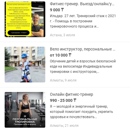
Фитнес-тренер. Выезд/онлайн/улица. Программы тренировок
9 000 ₸
Ильдар. 27 лет. Тренерский стаж с 2021
г. - Помощь в построении
тренировочного процесса и
составлении плана питания для
Астана, 3 июля
наращивания мышечной и снижение
жировой массы тела - Постоянная
поддержка вне...
Вело инструктор, персональные тренировки, обучение езде на велосипеде!
от 10 000 ₸
Обучение детей и взрослых безопасной
езде на велосипеде Индивидуальные
тренировки с инструктором,
эффективная методика разработанная
Алматы, 9 июля
профессиональным горным вело
спортсменом, чемпионом, которая за...
Онлайн фитнес-тренер
990 - 25 000 ₸
Я — молодой и энергичный тренер,
который помогает похудеть, укрепить
здоровье и почувствовать
уверенность в своём теле. Для каждого
Алматы, 21 июля
клиента создаю индивидуальные