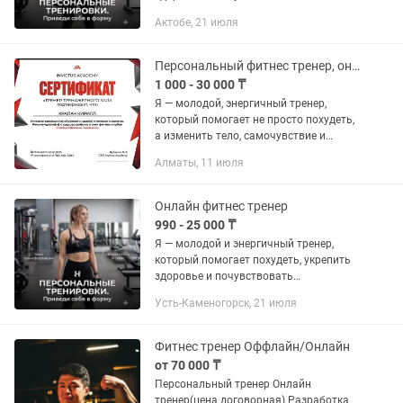
уверенность в своём теле. Для каждого
Актобе, 21 июля
клиента создаю индивидуальные
программы тренировок и питания,...
Персональный фитнес тренер, онлайн
1 000 - 30 000 ₸
Я — молодой, энергичный тренер,
который помогает не просто похудеть,
а изменить тело, самочувствие и
уверенность в себе. Работаю с теми,
Алматы, 11 июля
кто хочет: -Сбросить лишний вес
-Подтянуть тело -Набрать...
Онлайн фитнес тренер
990 - 25 000 ₸
Я — молодой и энергичный тренер,
который помогает похудеть, укрепить
здоровье и почувствовать
уверенность в своём теле. Для каждого
Усть-Каменогорск, 21 июля
клиента создаю индивидуальные
программы тренировок и питания,...
Фитнес тренер Оффлайн/Онлайн
от 70 000 ₸
Персональный тренер Онлайн
тренер(цена договорная) Разработка