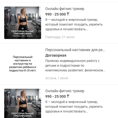
программы тренировок и питания,...
Онлайн фитнес тренер
990 - 25 000 ₸
Я — молодой и энергичный тренер,
который помогает похудеть, укрепить
здоровье и почувствовать
уверенность в своём теле. Для каждого
Павлодар, 21 июля
клиента создаю индивидуальные
программы тренировок и питания,...
Персональный наставник для ребенка и подростка (8-18 лет)
Договорная
Провожу индивидуальную работу с
детьми и подростками по
комплексному развитию: физическому,
психологическому, интеллектуальному
Астана, 1 июня
и жизненному. Это не кружок и не
развлечение. Это системное...
Онлайн фитнес тренер
990 - 25 000 ₸
Я — молодой и энергичный тренер,
который помогает похудеть, укрепить
здоровье и почувствовать
уверенность в своём теле. Для каждого