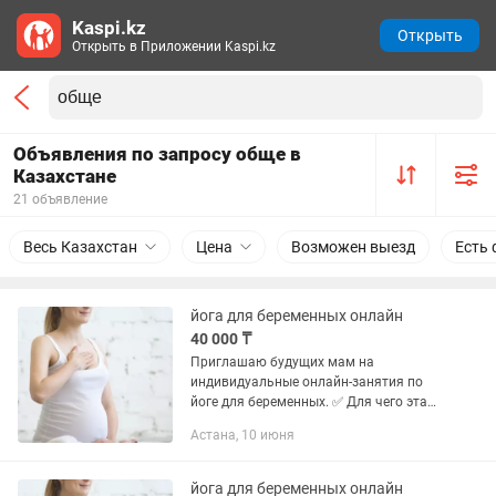
Kaspi.kz
Открыть
Открыть в Приложении Kaspi.kz
Объявления по запросу обще в
Казахстане
21 объявление
Весь Казахстан
Цена
Возможен выезд
Есть 
йога для беременных онлайн
40 000 ₸
Приглашаю будущих мам на
индивидуальные онлайн-занятия по
йоге для беременных. ✅ Для чего эта
йога: •снимает напряжение в спине и
Астана, 10 июня
тазу; •улучшает сон и общее
самочувствие; •поддерживает тело в...
йога для беременных онлайн