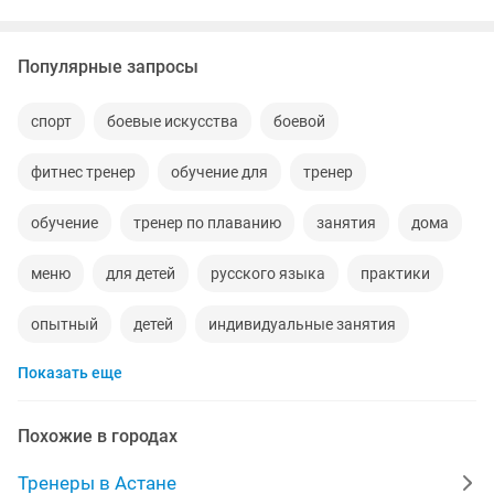
Популярные запросы
спорт
боевые искусства
боевой
фитнес тренер
обучение для
тренер
обучение
тренер по плаванию
занятия
дома
меню
для детей
русского языка
практики
опытный
детей
индивидуальные занятия
Показать еще
курсы
онлайн работа
обучение курса
женщины
тренер по фитнесу
тренировки
Похожие в городах
индивидуальные тренировки
велосипед
Тренеры в Астане