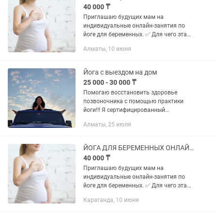
40 000 ₸
Приглашаю будущих мам на
индивидуальные онлайн-занятия по
йоге для беременных. ✅ Для чего эта
йога: •снимает напряжение в спине и
Алматы, 10 июня
тазу; •улучшает сон и общее
самочувствие; •поддерживает тело в...
Йога с выездом на дом
25 000 - 30 000 ₸
Помогаю восстановить здоровье
позвоночника с помощью практики
йоги!!! Я сертифицированный
международный инструктор йоги и
Алматы, 25 июля
медитаций. Преподаю йогу с 2019
года. Я работала в Эмиратах и
Саудовской...
ЙОГА ДЛЯ БЕРЕМЕННЫХ ОНЛАЙН
40 000 ₸
Приглашаю будущих мам на
индивидуальные онлайн-занятия по
йоге для беременных. ✅ Для чего эта
йога: •снимает напряжение в спине и
Караганда, 10 июня
тазу; •улучшает сон и общее
самочувствие; •поддерживает тело в...