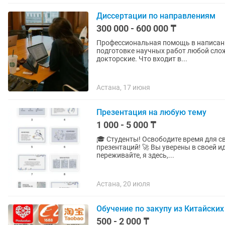
Диссертации по направлениям
300 000 - 600 000 ₸
Профессиональная помощь в написании диссертаций: Оказываю
подготовке научных работ любой слож
докторские. Что входит в...
Астана, 17 июня
Презентация на любую тему
1 000 - 5 000 ₸
🎓 Студенты! Освободите время для св
презентаций! 🚀 Вы уверены в своей идее, но не знаете, как привлечь внимание аудитории? Не
переживайте, я здесь,...
Астана, 20 июля
Обучение по закупу из Китайски
500 - 2 000 ₸