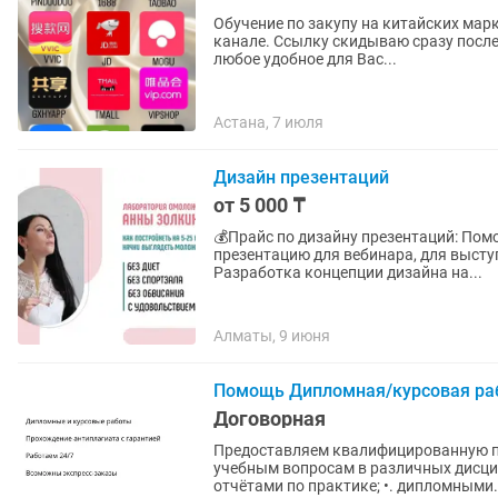
Обучение по закупу на китайских маркетплейсах Обучение в виде го
канале. Ссылку скидываю сразу после оплаты. Доступ навсегда. • Изучать материал можете в
любое удобное для Вас...
Астана, 7 июля
Дизайн презентаций
от 5 000 ₸
💰Прайс по дизайну презентаций: Помогу сделать уникальную, стильную и понятную
презентацию для вебинара, для выступл
Разработка концепции дизайна на...
Алматы, 9 июня
Помощь Дипломная/курсовая ра
Договорная
Предоставляем квалифицированную п
учебным вопросам в различных дисци
отчётами по практике; •. дипломными.