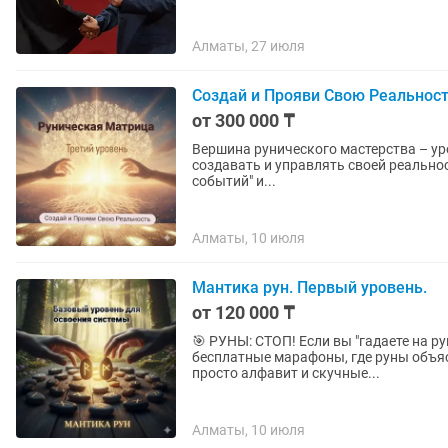
Алматы, 27 июля
Создай и Прояви Свою Реальност
от 300 000 ₸
Вершина рунического мастерства – уров
создавать и управлять своей реальностью. Акцент на "Древе Жизни", "экологично
событий" и...
Алматы, 10 июля
Мантика рун. Первый уровень.
от 120 000 ₸
🎯 РУНЫ: СТОП! Если вы "гадаете на рунах", вы
бесплатные марафоны, где руны объясняют как га
просто алфавит и скучные...
Алматы, 10 июля