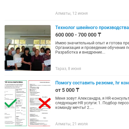
Алматы, 12 июня
Технолог швейного производства
600 000 - 700 000 ₸
Имею значительный опыт и готова предложить след
Организация и проведение обучения п
Разработка и внедрение...
Тараз, 8 июня
Помогу составить резюме, hr ко
от 5 000 ₸
Меня зовут Александра, я HR-консультант, в сфере 
следующие HR услуги: 1. Подбор персонала для компаний и предпринимателей, помогу найти
команду мечты! 2....
Алматы, 21 июля