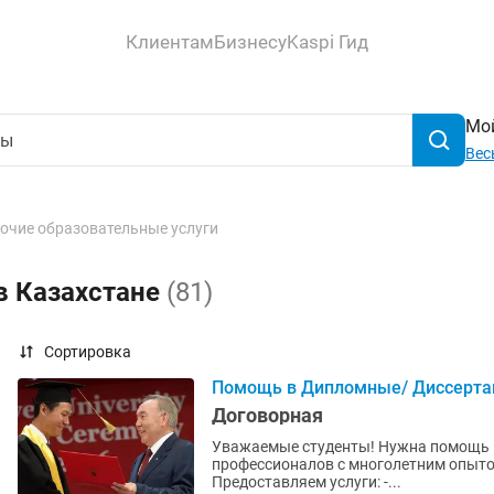
Клиентам
Бизнесу
Kaspi Гид
Мой
Вес
очие образовательные услуги
в Казахстане
(81)
Сортировка
Помощь в Дипломные/ Диссерта
Договорная
Уважаемые студенты! Нужна помощь в подго
профессионалов с многолетним опытом
Предоставляем услуги: -...