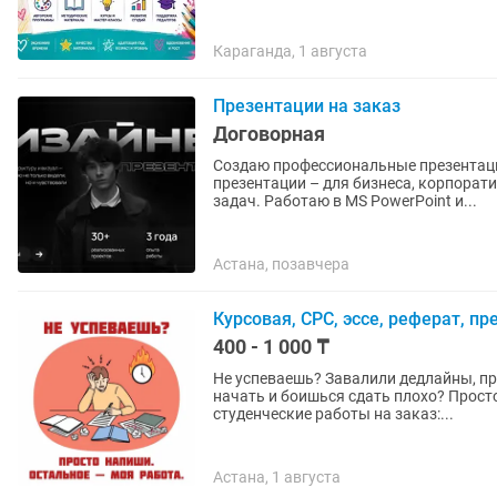
Караганда, 1 августа
Презентации на заказ
Договорная
Создаю профессиональные презентации, которые 
презентации – для бизнеса, корпорат
задач. Работаю в MS PowerPoint и...
Астана, позавчера
Курсовая, СРС, эссе, реферат, п
400 - 1 000 ₸
Не успеваешь? Завалили дедлайны, пр
начать и боишься сдать плохо? Просто напиши мне, остальное я беру на себя. Пишу
студенческие работы на заказ:...
Астана, 1 августа