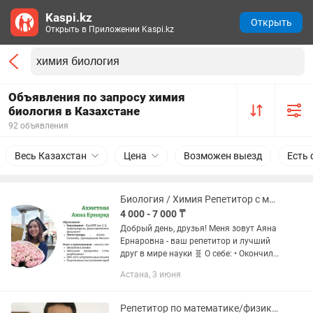
Kaspi.kz
Открыть
Открыть в Приложении Kaspi.kz
Объявления по запросу химия
биология в Казахстане
92 объявления
Весь Казахстан
Цена
Возможен выезд
Есть 
Биология / Химия Репетитор с медицинским образованием
4 000 - 7 000 ₸
Добрый день, друзья! Меня зовут Аяна
Ернаровна - ваш репетитор и лучший
друг в мире науки 🧬 О себе: • Окончила
бакалавриат по направлению
Астана, 3 июня
«Фармация» в КазНМУ им.
Асфендиярова. На данный момент,...
Репетитор по математике/физике/химии/биологии