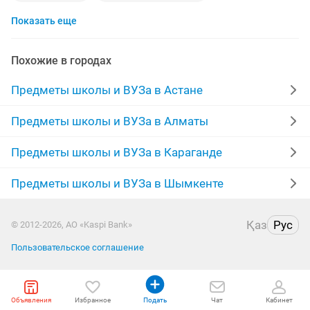
Показать еще
казахский язык
химия
подготовка школе
русские
репетитор по казахскому языку
Похожие в городах
биология
договорная
подготовка к ент
Предметы школы и ВУЗа в Астане
физика
гуманитарные
репетитор химии
Предметы школы и ВУЗа в Алматы
домашнее задание
работа от 1
Предметы школы и ВУЗа в Караганде
начальные классы
решение задач
эссе
Предметы школы и ВУЗа в Шымкенте
учитель
репетитор русского языка
алгебра
Қаз
Рус
© 2012-2026, АО «Kaspi Bank»
репетитор биологии
репетитор по алгебре
Пользовательское соглашение
репетитор английского языка
100
Объявления
Избранное
Подать
Чат
Кабинет
репетитор физики
репетитор по истории