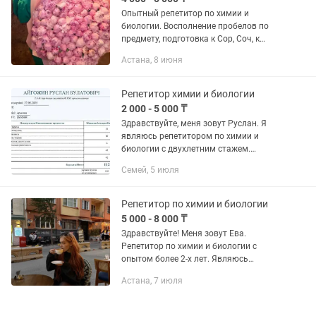
Опытный репетитор по химии и
биологии. Восполнение пробелов по
предмету, подготовка к Сор, Соч, к
экзаменам в школе, к Ент, Егэ. Имею
Астана, 8 июня
большое количество хороших отзывов
от учеников.
Репетитор химии и биологии
2 000 - 5 000 ₸
Здравствуйте, меня зовут Руслан. Я
являюсь репетитором по химии и
биологии с двухлетним стажем.
Готовлю школьников к ЕНТ и
Семей, 5 июля
государственным экзаменам по этим
двум предметам. Сам сдал ЕНТ на
112...
Репетитор по химии и биологии
5 000 - 8 000 ₸
Здравствуйте! Меня зовут Ева.
Репетитор по химии и биологии с
опытом более 2-х лет. Являюсь
студенткой Турецкого университета
Астана, 7 июля
Anadolu Üniversitesi по специальности
Исследователь медицинских...