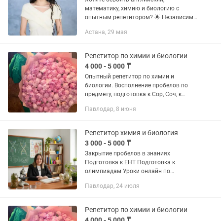
математику, химию и биологию с
опытным репетитором? 🌟 Независимо
от того, готовитесь ли вы к экзаменам
Астана, 29 мая
или хотите улучшить свои знания, я
предлагаю персонализированные...
Репетитор по химии и биологии
4 000 - 5 000 ₸
Опытный репетитор по химии и
биологии. Восполнение пробелов по
предмету, подготовка к Сор, Соч, к
экзаменам в школе, к Ент, Егэ. Имею
Павлодар, 8 июня
большое количество хороших отзывов
от учеников.
Репетитор химия и биология
3 000 - 5 000 ₸
Закрытие пробелов в знаниях
Подготовка к ЕНТ Подготовка к
олимпиадам Уроки онлайн по
индивидуальному графику
Павлодар, 24 июля
Репетитор по химии и биологии
4 000 - 5 000 ₸