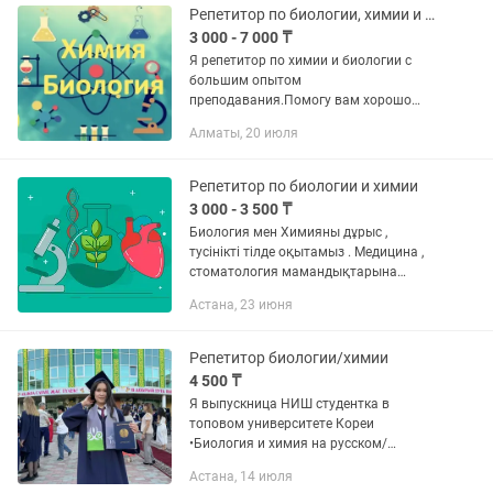
Помогу разобраться...
Репетитор по биологии, химии и каллиграфии
3 000 - 7 000 ₸
Я репетитор по химии и биологии с
большим опытом
преподавания.Помогу вам хорошо
разбираться в этих предметах.Очень
Алматы, 20 июля
понятно объясняю. Окончила КазГу по
специализации биохимия .Все мои
ученики...
Репетитор по биологии и химии
3 000 - 3 500 ₸
Биология мен Химияны дұрыс ,
тусінікті тілде оқытамыз . Медицина ,
стоматология мамандықтарына
биология мен химиядан ( ЕНТ ) шекті
Астана, 23 июня
баллды жинауға көмектесем ,
стоматология мамандығы бойынша
оқимын ,...
Репетитор биологии/химии
4 500 ₸
Я выпускница НИШ студентка в
топовом университете Кореи
•Биология и химия на русском/
казахском/английском •Заполнение
Астана, 14 июля
пробелов, •Помощь с СОР и СОЧ