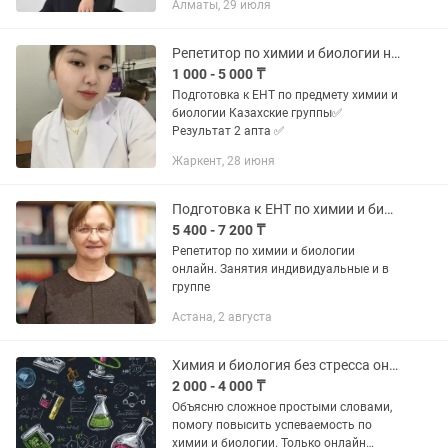
Алматы, 29 июля
под руководством опытного педагога
подготовки к ЕНТ/ЕГЭ/экзаменам,...
Репетитор по химии и биологии на казахском языке Биология Химия
1 000 - 5 000 ₸
Подготовка к ЕНТ по предмету химии и
биологии Казахские группы✅
Результат 2 апта ✅
Жаркент, 28 июня
Подготовка к ЕНТ по химии и биологии
5 400 - 7 200 ₸
Репетитор по химии и биологии
онлайн. Занятия индивидуальные и в
группе
Астана, 2 августа
Химия и биология без стресса онлайн-репетитор для 7-11 классов
2 000 - 4 000 ₸
Объясню сложное простыми словами,
помогу повысить успеваемость по
химии и биологии. Только онлайн