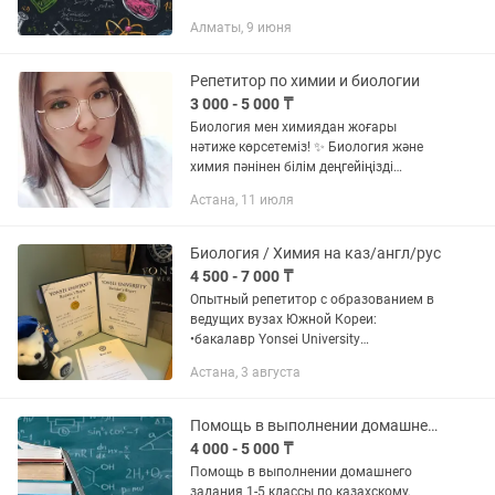
(Google Meet). Связь: звонки и
Алматы, 9 июня
сообщения для уточнения деталей.
Репетитор по химии и биологии
3 000 - 5 000 ₸
Биология мен химиядан жоғары
нәтиже көрсетеміз! ✨ Биология және
химия пәнінен білім деңгейіңізді
көтергіңіз келе ме? Жоғары балл
Астана, 11 июля
жинап, армандаған университетіңізге
түсуге көмектесемін! ✅ БЖБ,...
Биология / Химия на каз/англ/рус
4 500 - 7 000 ₸
Опытный репетитор с образованием в
ведущих вузах Южной Кореи:
•бакалавр Yonsei University
(Биотехнология) •магистрант KAIST
Астана, 3 августа
(Korea Advanced Institute of Science and
Technology). •Научная Стажировка...
Помощь в выполнении домашнего задания химия, биология (на английском)
4 000 - 5 000 ₸
Помощь в выполнении домашнего
задания 1-5 классы по казахскому,