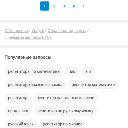
1
2
3
4
Объявления
Услуги
Образование, курсы
Предметы школы и ВУЗа
Популярные запросы
репетиторы по математике
ниш
ент
репетитор казахского языка
репетитор математике
репетитор
репетитор начальных классов
продленка
репетитор по русскому языку
русский язык
репетитор по физике