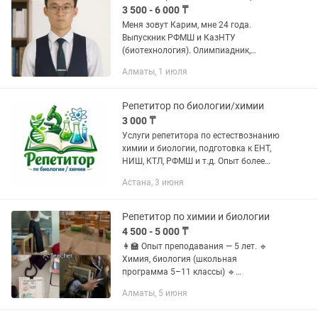
3 500 - 6 000 ₸
Меня зовут Карим, мне 24 года.
Выпускник РФМШ и КазНТУ
(биотехнология). Олимпиадник,
поступал в МФТИ, ТГУ, СПбГУ через
Алматы, 1 июля
олимпиады. Объясняю математику,
физику, химию и биологию с 2 по 11
классы...
Репетитор по биологии/химии
3 000 ₸
Услуги репетитора по естествознанию
химии и биологии, подготовка к ЕНТ,
НИШ, КТЛ, РФМШ и т.д. Опыт более
пяти лет в сфере подготовки к
Астана, 3 июня
поступлению в различные инстанции.
Собственная эффективная...
Репетитор по химии и биологии
4 500 - 5 000 ₸
👩🏫 Опыт преподавания — 5 лет. 🔹
Химия, биология (школьная
программа 5–11 классы) 🔹
Подготовка к ЕНТ и олимпиадам 🔹
Алматы, 5 июня
Индивидуальные занятия онлайн ✅
Современные методики обучения ✅