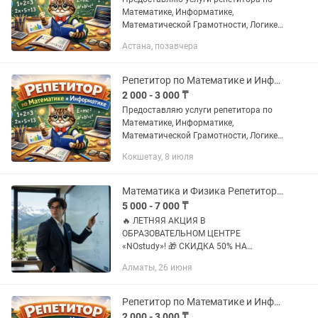
Математике, Информатике,
Математической Грамотности, Логике
и Программированию в онлайн
Астана, позавчера
формате О себе: • Работал
преподавателем по Математике в
образовательных...
Репетитор по Математике и Информатике, Подготовка к ЕНТ (ОНЛАЙН)
2 000 - 3 000 ₸
Предоставляю услуги репетитора по
Математике, Информатике,
Математической Грамотности, Логике
и Программированию в онлайн
Кокшетау, 8 июля
формате О себе: • Работал
преподавателем по Математике в
образовательных...
Математика и Физика Репетитор ЕНТ Скидка 50% на первый урок Алматы и Онлайн
5 000 - 7 000 ₸
🔥 ЛЕТНЯЯ АКЦИЯ В
ОБРАЗОВАТЕЛЬНОМ ЦЕНТРЕ
«NOstudy»! 🎁 СКИДКА 50% НА
ПЕРВЫЙ УРОК! 🎁 СКИДКА 10% ПРИ
Алматы, 26 июня
ОПЛАТЕ МЕСЯЧНОГО КУРСА! Лето —
идеальное время для подготовки к ЕНТ
без стресса и спешки! 📚...
Репетитор по Математике и Информатике, Подготовка к ЕНТ (ОНЛАЙН)
2 000 - 3 000 ₸