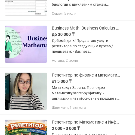
биологии с двухлетним стажем.
Готовлю школьников к ЕНТ и
Семей, 5 июля
государственным экзаменам по этим
двум предметам. Сам сдал ЕНТ на
112...
Business Math, Business Calculus индивидуальные занятия, репетитор.
до 30 000 ₸
Добрый день! Предлагаю услуги
репетитора по следующим курсам/
предметам: - Business
Math/Maths/Mathematics - Business
Астана, 2 июня
Calculus - Finance - Economics - прочие
курсы и предметы, связанные с
финансами,...
Репетитор по физике и математике на 3 языках (рус, каз, англ)
от 5 000 ₸
Меня зовут Зарина. Преподаю
математику/алгебру/физику и
английский язык(основные предметы)
с 1 по 11-12 класса включая
Шымкент, 1 августа
колледжам. Закончила школу Дарын в
городе Караганда. Учусь в физико-
техническом...
Репетитор по Математике и Информатике, Подготовка к ЕНТ (ОНЛАЙН)
2 000 - 3 000 ₸
Предоставляю услуги репетитора по