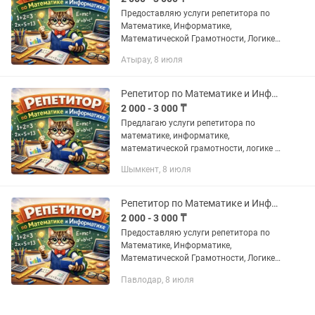
Предоставляю услуги репетитора по
Математике, Информатике,
Математической Грамотности, Логике
и Программированию в онлайн
Атырау, 8 июля
формате О себе: • Работал
преподавателем по Математике в
образовательных...
Репетитор по Математике и Информатике, Подготовка к ЕНТ (ОНЛАЙН)
2 000 - 3 000 ₸
Предлагаю услуги репетитора по
математике, информатике,
математической грамотности, логике и
программированию О себе: • Работаю
Шымкент, 8 июля
преподавателем по математике в
образовательном центре ALAU BILIM •...
Репетитор по Математике и Информатике, Подготовка к ЕНТ (ОНЛАЙН)
2 000 - 3 000 ₸
Предоставляю услуги репетитора по
Математике, Информатике,
Математической Грамотности, Логике
и Программированию в онлайн
Павлодар, 8 июля
формате О себе: • Работал
преподавателем по Математике в
образовательных...