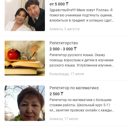
от 5 000 ₸
Здравствуйте!!!! Меня зовут Роллан. Я
помогаю ученикам подтянуть оценки,
влюбиться в предмет и успешно сдать
экзамены без стресса и зубрёжки. Кому
Алматы, 3 августа
я могу помочь: - Школьникам (1-11
классы)...
Репетиторство
2 000 - 3 000 ₸
Репетитор русского языка. Окажу
помощь взрослым и детям в изучении
русского языка. Углубленное изучение
школьной программы. Повышение
Кызылорда, 17 июля
своего уровня владения языком.
Дошкольникам - комплексная...
Репетитор по математике.
2 500 ₸
Репетитор по математике с большим
стажем работы. Школьный курс 5-11
кл., занятия провожу онлайн с каждым
учеником индивидуально. Язык
Алматы, 17 июля
обучения русский. 2500 тенге/60
минут.