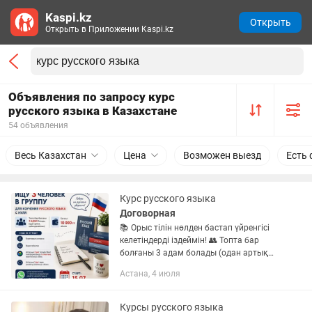
Kaspi.kz
Открыть
Открыть в Приложении Kaspi.kz
Объявления по запросу курс
русского языка в Казахстане
54 объявления
Весь Казахстан
Цена
Возможен выезд
Есть 
Курс русского языка
Договорная
📚 Орыс тілін нөлден бастап үйренгісі
келетіндерді іздеймін! 👥 Топта бар
болғаны 3 адам болады (одан артық
қабылдамаймын). 💰 Бағасы: айына
Астана, 4 июля
12000 марта тг Сізді не күтеді? ✅
Куратордың қолдауы ✅...
Курсы русского языка