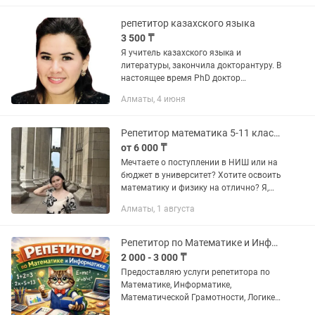
языке. Нахожу общий язык с...
репетитор казахского языка
3 500 ₸
Я учитель казахского языка и
литературы, закончила докторантуру. В
настоящее время PhD доктор
казахского языка с очень хорошим
Алматы, 4 июня
опытом работы с детьми и со
взрослыми. Свободно владею
русским,...
Репетитор математика 5-11 классы, подготовка к ент
от 6 000 ₸
Мечтаете о поступлении в НИШ или на
бюджет в университет? Хотите освоить
математику и физику на отлично? Я,
Акмаржан, помогу вам достичь не
Алматы, 1 августа
просто хороших, а потрясающих
результатов! И я знаю, как...
Репетитор по Математике и Информатике, Подготовка к ЕНТ (ОНЛАЙН)
2 000 - 3 000 ₸
Предоставляю услуги репетитора по
Математике, Информатике,
Математической Грамотности, Логике
и Программированию в онлайн