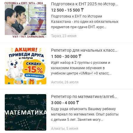
Подготовка к ЕНТ 2025 по Истории и Обществоведению
12 500 - 15 500 ₸
Подготовка к ЕНТ по Истории
Казахстана - это один из обязательных
предметов при сдаче ЕНТ. курс
охватывает школьную программу с 5
Тараз, 23 июня
по 11 класс, начиная с древних племён
до современного Казахстана....
Репетитор для начальных классов
1 500 - 30 000 ₸
Идёт набор в 2 группы с русским и
казахским языками обучения в
учебном центре «UMka»! ⭐0 класс;
⭐Группа «подготовка к школе»(
Актобе, 26 июля
русский язык обучения); ⭐ Группа
«подготовка к школе» (казахский
язык...
Репетитор по математике/алгебре/геометрии
3 000 - 4 000 ₸
Буду рада объяснить Вашему ребенку
материал по математике. Опыт работы
с детьми 5 лет. Занятия могу
проводить онлайн и оффлайн.
Алматы, 5 июня
Обучение исключительно на русском