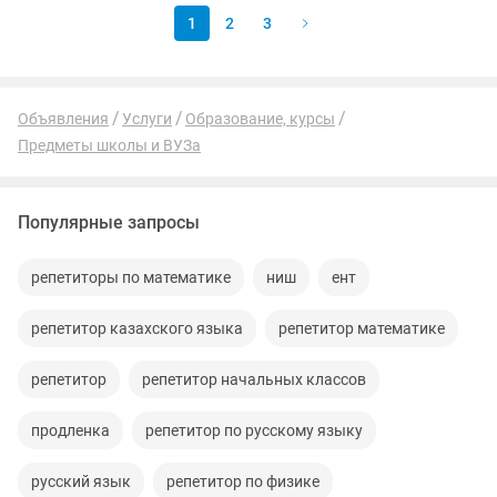
1
2
3
Объявления
Услуги
Образование, курсы
Предметы школы и ВУЗа
Популярные запросы
репетиторы по математике
ниш
ент
репетитор казахского языка
репетитор математике
репетитор
репетитор начальных классов
продленка
репетитор по русскому языку
русский язык
репетитор по физике