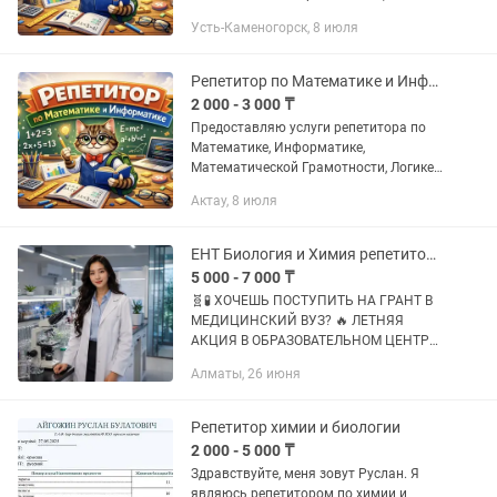
программированию О себе: • Работаю
Усть-Каменогорск, 8 июля
преподавателем по математике в
образовательном центре ALAU BILIM •...
Репетитор по Математике и Информатике, Подготовка к ЕНТ (ОНЛАЙН)
2 000 - 3 000 ₸
Предоставляю услуги репетитора по
Математике, Информатике,
Математической Грамотности, Логике
и Программированию в онлайн
Актау, 8 июля
формате О себе: • Работал
преподавателем по Математике в
образовательных...
ЕНТ Биология и Химия репетитор Алматы и онлайн со скидкой -50% на 1 урок
5 000 - 7 000 ₸
🧬🧪 ХОЧЕШЬ ПОСТУПИТЬ НА ГРАНТ В
МЕДИЦИНСКИЙ ВУЗ? 🔥 ЛЕТНЯЯ
АКЦИЯ В ОБРАЗОВАТЕЛЬНОМ ЦЕНТРЕ
«NOstudy»! 🎁 СКИДКА 50% НА
Алматы, 26 июня
ПЕРВЫЙ УРОК! 🎁 СКИДКА 10% ПРИ
ОПЛАТЕ МЕСЯЧНОГО КУРСА! Лето —
лучшее время для...
Репетитор химии и биологии
2 000 - 5 000 ₸
Здравствуйте, меня зовут Руслан. Я
являюсь репетитором по химии и