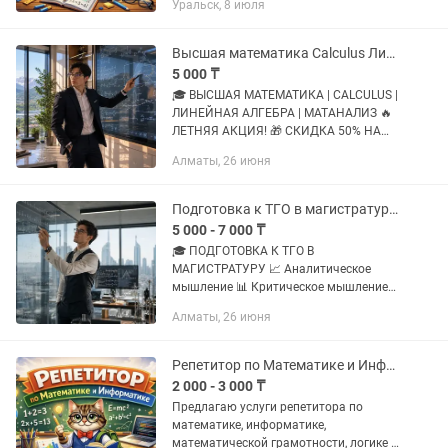
Уральск, 8 июля
формате О себе: • Работал
преподавателем по Математике в
образовательных...
Высшая математика Calculus Линейная алгебра Матанализ Онлайн Репетитор
5 000 ₸
🎓 ВЫСШАЯ МАТЕМАТИКА | CALCULUS |
ЛИНЕЙНАЯ АЛГЕБРА | МАТАНАЛИЗ 🔥
ЛЕТНЯЯ АКЦИЯ! 🎁 СКИДКА 50% НА
ПЕРВОЕ ЗАНЯТИЕ 🎁 СКИДКА 10% ПРИ
Алматы, 26 июня
ОПЛАТЕ МЕСЯЧНОГО КУРСА
Испытываете трудности с высшей
математикой в...
Подготовка к ТГО в магистратуру Аналитическое и критическое мышление Алматы
5 000 - 7 000 ₸
🎓 ПОДГОТОВКА К ТГО В
МАГИСТРАТУРУ 📈 Аналитическое
мышление 📊 Критическое мышление
🔥 ЛЕТНЯЯ АКЦИЯ! 🎁 СКИДКА 50% НА
Алматы, 26 июня
ПЕРВОЕ ЗАНЯТИЕ 🎁 СКИДКА 10% ПРИ
ОПЛАТЕ МЕСЯЧНОГО КУРСА
Планируете поступать в...
Репетитор по Математике и Информатике, Подготовка к ЕНТ (ОНЛАЙН)
2 000 - 3 000 ₸
Предлагаю услуги репетитора по
математике, информатике,
математической грамотности, логике и