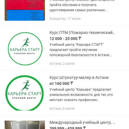
пройти обучение и получить
удостоверения самых различных
профессий. Пожарно-технический
Кокшетау, 17 июня
минимум (ПТМ) Промышленной
безопасности (Промбез) Техники
безопасности и...
Курс ПТМ (Пожарно-технический минимум)
12 000 - 25 000 ₸
Учебный центр "Карьера СТАРТ"
предлагает пройти обучение
попожарной безопасности в Астане.
Предлагаем индивидуальный подход
Астана, 2 июня
ко всем обучающимся, готовы учесть
требования и пожелания каждого из
них....
Курс Штукатур-маляр в Астане
от 160 000 ₸
Учебный центр "Карьера" предлагает
уникальную возможность для тех, кто
мечтает освоить профессию
штукатура-маляра. В нашем курсе вы
Астана, 6 июля
получите не только теоретические
знания, но и практические навыки,...
Международный учебный центр, имеющий аккредитацию в РК приглашает всех
399 999 - 459 999 ₸