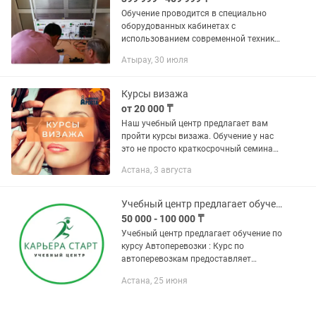
Обучение проводится в специально
оборудованных кабинетах с
использованием современной техники,
имеются компьютерный класс,
Атырау, 30 июля
лаборатория релейной защиты и
автоматики, кабинет по пожарной и
охранной...
Курсы визажа
от 20 000 ₸
Наш учебный центр предлагает вам
пройти курсы визажа. Обучение у нас
это не просто краткосрочный семинар -
профессионал в этом деле должен
Астана, 3 августа
обладать особой, своей собственной
техникой макияжа,...
Учебный центр предлагает обучение по курсу Автоперевозки : Курс по автопере
50 000 - 100 000 ₸
Учебный центр предлагает обучение по
курсу Автоперевозки : Курс по
автоперевозкам предоставляет
участникам необходимые знания и
Астана, 25 июня
навыки для профессионального
выполнения автоперевозок.
Автоперевозки...