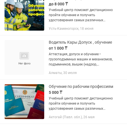
до 8 000 ₸
Учебный центр поможет дистанционно
пройти обучение и получить
удостоверения самых различных
профессий. Пожарно-технический
Усть-Каменогорск, 18 июня
минимум (ПТМ) Промышленной
безопасности (Промбез) Технике
безопасности и...
Водитель Кары Допуск , обучение
от 1 000 ₸
Аттестация, допуск и обучение •
грузоподъемных машин и механизмов,
подъемников, вышек (надзор,
исправное состояние, производство
Алматы, 30 июля
работ кранами) • при эксплуатации и
обслуживании котельного...
Обучение по рабочим профессиям
5 000 ₸
Учебный центр поможет дистанционно
пройти обучение и получить
удостоверения самых различных
профессий. Пожарно-технический
Актогай (Павл. обл.), 26 мая
минимум (ПТМ) Промышленной
безопасности (Промбез) Технике