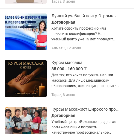
Тараз, 3 июня
работая на себя, в салонах красоты
После окончания "Курса мужских...
Лучший учебный центр.Огромный выбор курсов. Сертификат.Трудоустройство
Договорная
Хотите освоить профессию или
повысить квалификацию? Наш
учебный центр уже 15 лет проводит
обучение, и нам доверяют более 1000
Алматы, 12 июля
компаний по всему Казахстану — от
Алматы до Атырау и Актау. Поченьу...
Курсы массажа
85 000 - 160 000 ₸
Для тех, кто хочет получить навыки
массажа. Для лиц с медицинским
образованием, желающих расширить
сферу профессиональных компетенций
Тараз, 8 июня
или пройти переподготовку, Для всех,
кто хотел бы начать...
Курсы Массажист широкого профиля УЦБолашак
Договорная
Учебный центр «Болашак» предлагает
всем желающим получить
качественное профессиональное