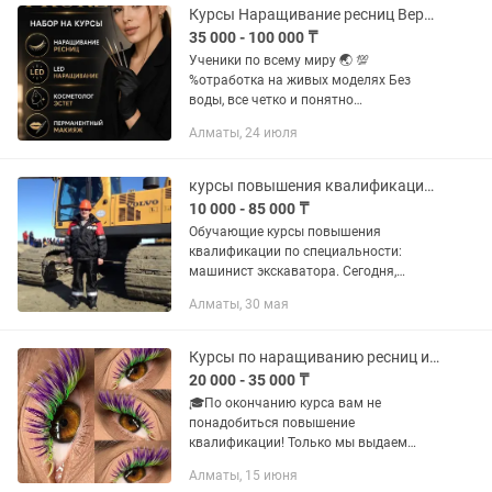
безопасности и...
Курсы Наращивание ресниц Верхних и нижних ресниц Ламинирование АКЦИЯ
35 000 - 100 000 ₸
Ученики по всему миру 🌏 💯
%отработка на живых моделях Без
воды, все четко и понятно
Разработаны методические
Алматы, 24 июля
программы Сертификаты
международного образца
Индивидуальные занятия и мини
курсы повышения квалификации по специальности: машинист экскаватора
группы...
10 000 - 85 000 ₸
Обучающие курсы повышения
квалификации по специальности:
машинист экскаватора. Сегодня,
благодаря передовым технологиям в
Алматы, 30 мая
машиностроении, на рынке
представлено большое разнообразие
строительной...
Курсы по наращиванию ресниц и ламинированию с трудоустройством. Акция!!!
20 000 - 35 000 ₸
🎓По окончанию курса вам не
понадобиться повышение
квалификации! Только мы выдаем
Свидетельства с гос номерами !
Алматы, 15 июня
Сертификата международного образца