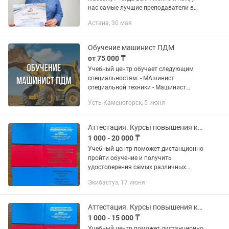
нас самые лучшие преподаватели в
городе, массажисты медики со стажем
Астана, 30 мая
работы более 20 лет. Пройдя курсы в
Учебном центре Академия роста...
Обучение машинист ПДМ
от 75 000 ₸
Учебный центр обучает следующим
специальностям: - МАшинист
специальной техники - Машинист
конвейера - Машинист ПДМ -
Усть-Каменогорск, 5 июня
Машинисты бульдозера - Машинисты
погрузчика Возможность пройти
обучение...
Аттестация. Курсы повышения квалификации
1 000 - 20 000 ₸
Учебный центр поможет дистанционно
пройти обучение и получить
удостоверения самых различных
профессий. Пожарно-технический
Экибастуз, 17 июня
минимум (ПТМ) Промышленной
безопасности (Промбез) Техники
безопасности и...
Аттестация. Курсы повышения квалификации
1 000 - 15 000 ₸
Учебный центр поможет дистанционно