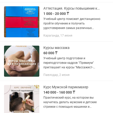
. 👩🏫Для вас разработана авторская
программа...
Аттестация. Курсы повышение квалификации
1 000 - 20 000 ₸
Учебный центр поможет дистанционно
пройти обучение и получить
удостоверения самых различных
профессий. Пожарно-технический
Караганда, 17 июня
минимум (ПТМ) Промышленной
безопасности (Промбез) Техники
безопасности и...
Курсы массажа
60 000 ₸
Учебный центр подготовки и
переподготовки кадров "Премиум"
приглашает на курсы "Массажист-
универсал" всех желающих освоить
Павлодар, 2 июня
новую специальность! В программе
курса: Введение в...
Курс Мужской парикмахер
140 000 - 160 000 ₸
Практический курс, на котором вы
научитесь делать мужские и детские
стрижки с помощью машинки и
ножниц и начнете зарабатывать,