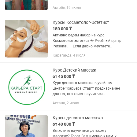
обучение и услуги в сфере красоты.
Актобе, 19 июля
Курсы массажа в нашем центре - это
индивидуальное обучение каждого
даже в...
Курсы Косметолог-Эстетист
150 000 ₸
Активно ведем набор на курс
Косметолог эстетист 🌟 Учебный центр
Personal. ⠀ Если давно мечтаете
дарить красоту и молодость, изучите
Караганда, 4 июля
базовый курс вместе с нашим
преподавателем, много практических...
Курс Детский массаж
от 45 000 ₸
Курс детского массажа в учебном
центре "Карьера Старт" предназначен
для тех, кто хочет научиться
профессионально массировать детей.
Астана, 2 июня
На курсе будут рассмотрены основные
приемы и техники массажа,...
Курсы детского массажа
от 40 000 ₸
Вы хотите научиться детскому
массажу? Тогда Вам именно к нам, у