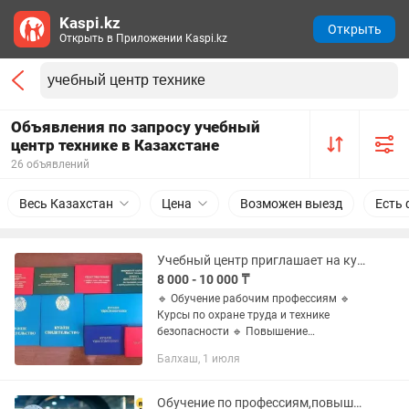
Kaspi.kz
Открыть
Открыть в Приложении Kaspi.kz
Объявления по запросу учебный
центр технике в Казахстане
26 объявлений
Весь Казахстан
Цена
Возможен выезд
Есть 
Учебный центр приглашает на курсы охрана труда, техника безопасности
8 000 - 10 000 ₸
🔹 Обучение рабочим профессиям 🔹
Курсы по охране труда и технике
безопасности 🔹 Повышение
квалификации и аттестация
Балхаш, 1 июля
Обучение по профессиям,повышение квалификации, курсы по охране труда,