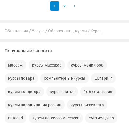
1
2
Объявления
Услуги
Образование, курсы
Курсы
Популярные запросы
массаж
курсы массажа
курсы маникюра
курсы повара
компьютерные курсы
шугаринг
курсы кондитера
курсы шитья
1с бухгалтерия
курсы наращивания ресниц
курсы визажиста
autocad
курсы детского массажа
сметное дело