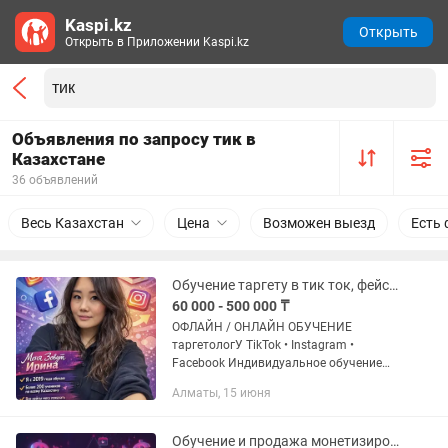
Kaspi.kz
Открыть
Открыть в Приложении Kaspi.kz
Объявления по запросу тик в
Казахстане
36 объявлений
Весь Казахстан
Цена
Возможен выезд
Есть 
Обучение таргету в тик ток, фейсбук, инстаграм
60 000 - 500 000 ₸
ОФЛАЙН / ОНЛАЙН ОБУЧЕНИЕ
таргетологУ TikTok • Instagram •
Facebook Индивидуальное обучение
таргетированной рекламе для тех, кто
Алматы, 15 июня
хочет привлекать клиентов, а не
просто “крутить рекламу”. Подходит...
Обучение и продажа монетизированных аккаунтов в тиктоке и ютубе