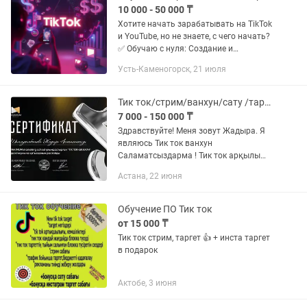
10 000 - 50 000 ₸
Хотите начать зарабатывать на TikTok
и YouTube, но не знаете, с чего начать?
✅ Обучаю с нуля: Создание и
оформление аккаунта Поиск
Усть-Каменогорск, 21 июля
прибыльных ниш Монтаж и
публикация видео Продвижение и
набор...
Тик ток/стрим/ванхун/сату /таргет/автострим
7 000 - 150 000 ₸
Здравствуйте! Меня зовут Жадыра. Я
являюсь Тик ток ванхун
Саламатсыздарма ! Тик ток арқылы
сатуды уйреніп өз кәсібінді жургізіп
Астана, 22 июня
стримде кунделікті 150-1млнға деиін
табыс тап Тик ток стрим арқылы...
Обучение ПО Тик ток
от 15 000 ₸
Тик ток стрим, таргет 👍 + инста таргет
в подарок
Актобе, 3 июня