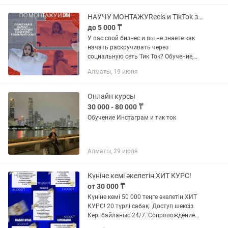
подарок. За счет...
НАУЧУ МОНТАЖУReels и TikTok за 1 день без воды
до 5 000 ₸
У вас свой бизнес и вы не знаете как
начать раскручивать через
социальную сеть Тик Ток? Обучение,
построенное не по теории, а на
Алматы, 19 июня
реальном опыте. Я сама — как ваш
тестер соцсетей. За последние...
Онлайн курсы
30 000 - 80 000 ₸
Обучение Инстаграм и тик ток
Алматы, 29 июля
Күніне кемі әкелетін ХИТ КУРС!
от 30 000 ₸
Күніне кемі 50 000 теңге әкелетін ХИТ
КУРС! 20 түрлі сабақ. Доступ шексіз.
Кері байланыс 24/7. Сопровождение
бар. Инста Тик ток @