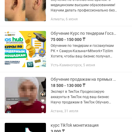
медицинским высшим образованием!
Научим делать профессионально без
шрамов. Клиника "AziMedkz " по
Алматы, 6 июня
авторской методике.
Обучение Курс по тендерам Госзакупок, Самрук-Казына, tizilim, mitwork
75 000 - 150 000 ₸
Обучение по тендерам и госзакупкам
РК + Самрук-Казына+Mitwork+Tizilim
Хотите, чтобы ваш бизнес получал
стабильные заказы от государства и
Усть-Каменогорск, 5 июня
квазигосударственных компаний?
Закупки через Госзакупок,...
Обучение продажам на прямых эфирах в ТикТок
18 500 - 130 000 ₸
Эксперт в ТикТок Продюссирую
аккаунты в ТикТок под ваш бизнес
Научу продажам в ТикТок Обучаю
оффлайн от 45000тг × 4 дня За ручку
Астана, 31 июля
,тщательно от 130.000тг × 10 дней в
месяце Есть онлайн курс...
курс TikTok монетизация
3 000 ₸