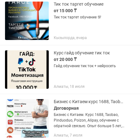
Тик ток таргет обучение
от 15 000 ₸
Тик ток таргет обучение 💯
Кызылорда, вчера
Курс гайд обучение тик ток
от 20 000 ₸
Гайд обучение тик ток + нейросеть
Алматы, 18 июля
Бизнес с Китаем курс 1688, Taobao, Pinduoduo, Poizon, Alipay, обучение
Договорная
Бизнес с Китаем. Курс 1688, Taobao,
Pinduoduo, Poizon, Alipay, обучение с
обратной связью. Опыт больше 5 лет,
доведу до первых продаж. Полное
Алматы, 7 июля
сопровождения Также курс по Kaspi в