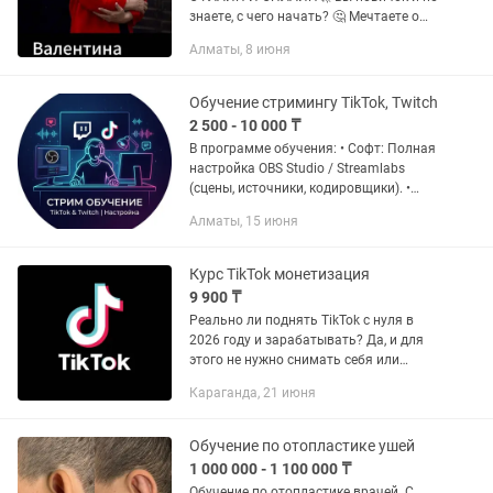
знаете, с чего начать? 🤔 Мечтаете о
своем деле, но пугает неизвестность и
Алматы, 8 июня
риск ошибок? 🛑 Стоп! Не тратьте
время на интуицию. Бизнес — это...
Обучение стримингу TikTok, Twitch
2 500 - 10 000 ₸
В программе обучения: • Софт: Полная
настройка OBS Studio / Streamlabs
(сцены, источники, кодировщики). •
Оптимизация: Настройка под
Алматы, 15 июня
параметры вашего ПК для стриминга
без потери FPS. • Платформы:...
Курс TikTok монетизация
9 900 ₸
Реально ли поднять TikTok с нуля в
2026 году и зарабатывать? Да, и для
этого не нужно снимать себя или
покупать дорогую камеру! Есть сотни
Караганда, 21 июня
тем, где ролики без лица набирают
миллионы просмотров, а...
Обучение по отопластике ушей
1 000 000 - 1 100 000 ₸
Обучение по отопластике врачей. С