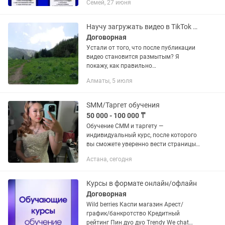
Семей, 27 июня
Научу загружать видео в TikTok без потери качества
Договорная
Устали от того, что после публикации
видео становится размытым? Я
покажу, как правильно
экспортировать, настроить и
Алматы, 5 июля
загружать видео в TikTok, чтобы
сохранить максимально возможное
качество. Мой...
SMM/Таргет обучения
50 000 - 100 000 ₸
Обучение СММ и таргету —
индивидуальный курс, после которого
вы сможете уверенно вести страницы
инстаграм, тик ток, запускать рекламу,
Астана, сегодня
и зарабатывать в этой сфере.
Программа построена на сочетании...
Курсы в формате онлайн/офлайн
Договорная
Wild berries Каспи магазин Арест/
график/банкротство Кредитный
рейтинг Пин дуо дуо Trendy We chat