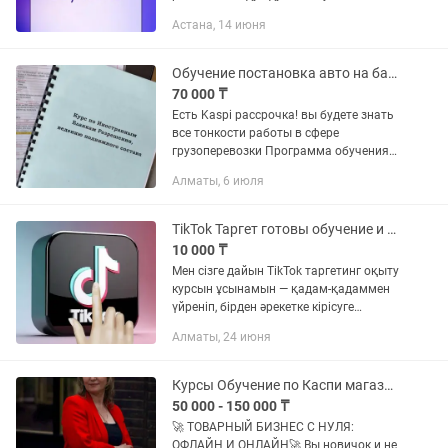
1688 Тао бао Тик ток/инстаграмм
Астана, 14 июня
таргет
Обучение постановка авто на баланс, дозволы, каты, таможенное свидетельство
70 000 ₸
Есть Kaspi рассрочка! вы будете знать
все тонкости работы в сфере
грузоперевозки Программа обучения
•CMR, ТТН •Разрешительная система
Алматы, 6 июля
на международных автомобильных
перевозках (кат, дозвол, ибр,...
TikTok Таргет готовы обучение и схема 300-1000покупателей в месяц ТикТок
10 000 ₸
Мен сізге дайын TikTok таргетинг оқыту
курсын ұсынамын — қадам-қадаммен
үйреніп, бірден әрекетке кірісуге
мүмкіндік аласыз! 🔑 Бұл курс арқылы
Алматы, 24 июня
сіз: ✅ TikTok алгоритмін түсініп,
жарнамаңызды қалай...
Курсы Обучение по Каспи магазину и TikTok прямым эфирам .
50 000 - 150 000 ₸
🚀 ТОВАРНЫЙ БИЗНЕС С НУЛЯ:
ОФЛАЙН И ОНЛАЙН🚀 Вы новичок и не