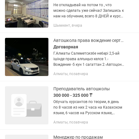
Не откладывай на потом то , что
можно сделать уже сейчас! Запишись к
нам на обучение, всего 8 ДНЕЙ и курс
теории пройден место, куда хочется
Шымкент, вчера
приходить. Это школа где учат и
учатся с...
Автошкола права вождение сертификат
Договорная
Г.Алматы Салеметсизбе небәрі 2,5-ай
ішінде права алғыңыз келсе 1.-
Вождение -5 кун 1 сагаттан 2.-Автоцон
жауаптары тестери бериледи 3.Оқыды
Алматы, позавчера
қағаз (Сертификат) барлыгы
-100000тенге болады +касса выход...
Преподаватель автошколы
300 000 - 325 000 ₸
Обучать курсантов по теории, в день
по 8 часов из них 2 часа на Казахском
языке, 6 часов на Русском языке,
график работы 5/2, с 11:00-20:00 один
Алматы, позавчера
час на перерыв.
Менеджер по продажам