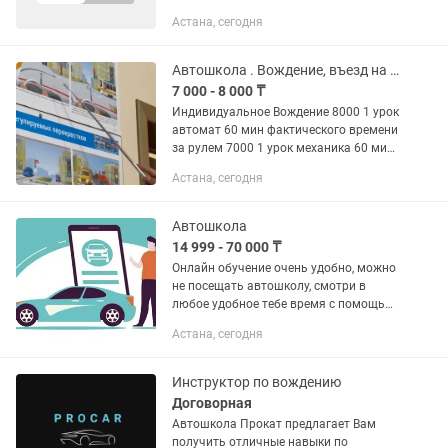
клиентов (звонки, переписки); Продажа
Астана, сегодня
услуги компании; Проведение онлайн-
встреч и переговоров; Ведение
клиентской базы и...
Автошкола . Вождение, въезд на автодром бесплатно
7 000 - 8 000 ₸
Индивидуальное Вождение 8000 1 урок
автомат 60 мин фактического времени
за рулем 7000 1 урок механика 60 мин
фактического времени за рулем
Астана, сегодня
Автомобили предоставляем от
автошколы оборудованные с доп...
Автошкола
14 999 - 70 000 ₸
Онлайн обучение очень удобно, можно
не посещать автошколу, смотри в
любое удобное тебе время с помощью
3D визуализации учебный материал
Астана, сегодня
воспринимается и усваивается
быстрее. По окончанию курса...
Инструктор по вождению
Договорная
Автошкола Прокат предлагает Вам
получить отличные навыки по