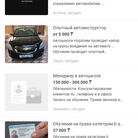
управлению автомобилем .
Опытные,сертифицированные
Астана, сегодня
инструкторы обучат вам с нуля . Наши
автомобили специально
переоборудованы ,имеют...
Опытный автоинструктор
от 5 000 ₸
Автошкола НурАлем проводит набор
на курсы вождения на автомате ….
Обучение проводит опытный
инструктор. Запись бронируется за
Тараз, сегодня
ранее
Менеджер в автошколе
150 000 - 300 000 ₸
Обязанности: Консультирование
клиентов по , телефону и в офисе.
Запись на обучение. Прием звонков и
обработка сообщений. Оформление
Шымкент, сегодня
документов. Сопровождение курсантов
Требования: Грамотная...
Обучение на права категории Б автошкола
37 000 ₸
Обучение на права категории b