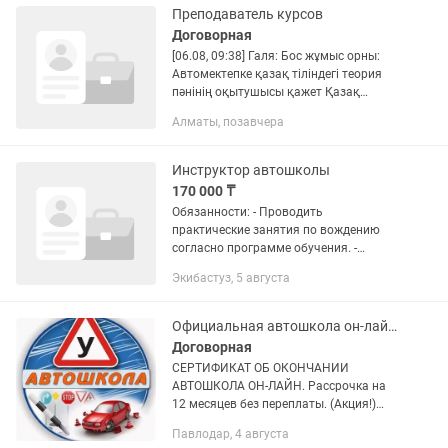
Преподаватель курсов
Договорная
[06.08, 09:38] Галя: Бос жұмыс орны:
Автомектепке қазақ тіліндегі теория
пәнінің оқытушысы қажет Қазақ
тіліндегі топтың ашылуына
Алматы, позавчера
байланысты автомектебіміз теория
пәнінің оқытушысын жұмысқа...
Инструктор автошколы
170 000 ₸
Обязанности: - Проводить
практические занятия по вождению
согласно программе обучения. -
Объяснять курсантам правила
Экибастуз, 5 августа
дорожного движения и безопасное
поведение на дороге. - Контролировать
действия...
Официальная автошкола он-лайн в КЗ. Получение сертификата. ПДД тесты.
Договорная
СЕРТИФИКАТ ОБ ОКОНЧАНИИ
АВТОШКОЛА ОН-ЛАЙН. Рассрочка на
12 месяцев без переплаты. (Акция!)
Действие по всему Казахстану Срок
Павлодар, 4 августа
действия Сертификата об обучении — 2