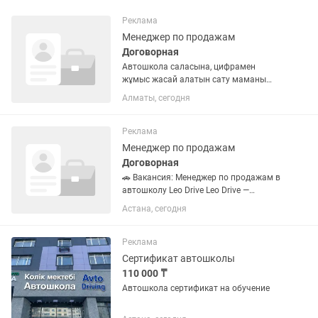
Реклама
Менеджер по продажам
Договорная
Автошкола саласына, цифрамен
жұмыс жасай алатын сату маманы
қажет, 1. Жоғары табыс пен тұрақты
Алматы, сегодня
жұмыс клиенттермен сөйлесіп скрипт
бойынша сата алатын менеджерге
вакансия ашық 2. Нақты алдыға
Реклама
қойған...
Менеджер по продажам
Договорная
🚗 Вакансия: Менеджер по продажам в
автошколу Leo Drive Leo Drive —
современная автошкола нового
Астана, сегодня
поколения, которая активно
развивается и помогает людям
уверенно получать водительские
Реклама
навыки. Сейчас...
Сертификат автошколы
110 000 ₸
Автошкола сертификат на обучение