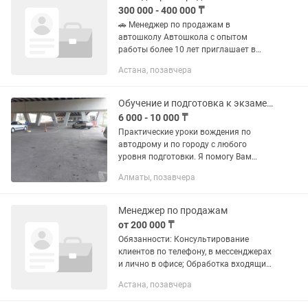
300 000 - 400 000 ₸
🚗 Менеджер по продажам в
автошколу Автошкола с опытом
работы более 10 лет приглашает в
команду менеджера по продажам. 📍
Астана, позавчера
Филиалы: Кокшетау, Караганда,
Степногорск, Астана, Алматы,...
Обучение и подготовка к экзаменам. Инструктор по вождению. Автоинструктор
6 000 - 10 000 ₸
Практические уроки вождения по
автодрому и по городу с любого
уровня подготовки. Я помогу Вам
повысить навыки вождения после
Алматы, позавчера
автошколы или получения
водительского удостоверения,
справиться с...
Менеджер по продажам
от 200 000 ₸
Обязанности: Консультирование
клиентов по телефону, в мессенджерах
и лично в офисе; Обработка входящих
заявок и ведение клиентов в CRM-
Астана, позавчера
системе; Выявление потребностей
клиента и подбор подходящей...