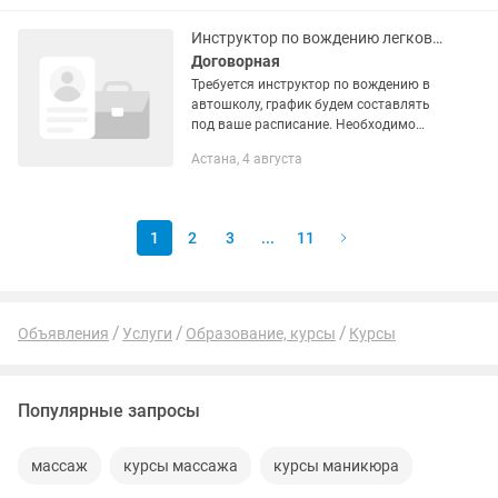
года Подробные ответы на все
вопросы...
Инструктор по вождению легкового автомобиля
Договорная
Требуется инструктор по вождению в
автошколу, график будем составлять
под ваше расписание. Необходимо
обучить студентов базовым навыкам
Астана, 4 августа
управления ТС, машина своя
оборудованная
1
2
3
...
11
Объявления
Услуги
Образование, курсы
Курсы
Популярные запросы
массаж
курсы массажа
курсы маникюра