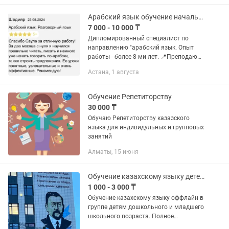
дипломированный преподаватель с
педагогическим...
Арабский язык обучение начальный и продвинутый уровень
7 000 - 10 000 ₸
Дипломированный специалист по
направлению "арабский язык. Опыт
работы - более 8-ми лет. 📍Преподаю
литературный арабский язык по
Астана, 1 августа
самым эффективным методикам 🎯.
Обучение провожу в онлайн формате.
С 0️⃣...
Обучение Репетиторству
30 000 ₸
Обучаю Репетиторству казазского
языка для индивидульных и групповых
занятий
Алматы, 15 июня
Обучение казахскому языку детей дошкольного и младшего школьного возраста.
1 000 - 3 000 ₸
Обучение казахскому языку оффлайн в
группе детям дошкольного и младшего
школьного возраста. Полное
погружение в языковую среду.