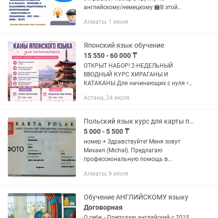
английскому/немецкому 🏫В этой
группе вы сможете освоить
Алматы, 1 июня
иностранный язык за 3500 тенге в
месяц🚀🚀 Вы получите 🎁 · материалы
от педагогов со...
Японский язык обучение
15 550 - 60 000 ₸
ОТКРЫТ НАБОР! 2-НЕДЕЛЬНЫЙ
ВВОДНЫЙ КУРС ХИРАГАНЫ И
КАТАКАНЫ Для начинающих с нуля •
Хирагана и катакана за 2 недели •
Астана, 24 июля
Правильное чтение и произношение •
Подготовка к дальнейшему изучению
японского...
Польский язык курс для карты поляка. Курс для обучения зарубежом.
5 000 - 5 500 ₸
номер + Здравствуйте! Меня зовут
Михаил (Michał). Предлагаю
профессиональную помощь в
изучении польского языка для тех,
Алматы, 9 июля
кому важен качественный результат. Я
проживаю в Польше более 6 лет. Мой
уровень...
Обучение АНГЛИЙСКОМУ языку
Договорная
О себе: - Преподаю английский с 2015