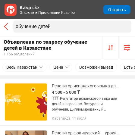
Kaspi.kz
Открыть
Открыть в Приложении Kaspi.kz
Объявления по запросу обучение
детей в Казахстане
1 156 объявлений
Весь Казахстан
Цена
Возможен выезд
Есть 
Репетитор испанского языка для детей и взрослых. Все уровни обучения.
4 500 - 5 000 ₸
🇪🇸 Репетитор испанского языка для
детей и взрослых. Все уровни
обучения. Дипломированный
специалист Опыт работы 7 лет ¡Hola!
Караганда, 11 июля
Меня зовут Камила, я —
дипломированный преподаватель с
педагогическим...
Репетитор французский — уроки онлайн, помощь в обучении, домашние задания