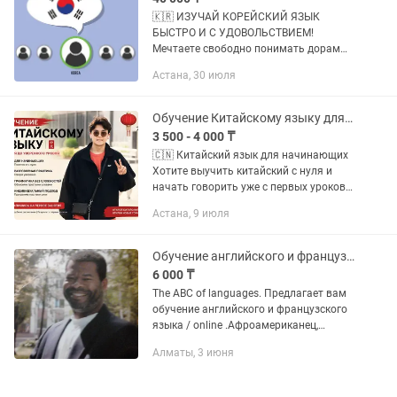
🇰🇷 ИЗУЧАЙ КОРЕЙСКИЙ ЯЗЫК
БЫСТРО И С УДОВОЛЬСТВИЕМ!
Мечтаете свободно понимать дорамы,
K-pop, общаться с корейцами,
Астана, 30 июля
поступить в университет Кореи или
найти новые возможности для
работы? Начните...
Обучение Китайскому языку для начинающих
3 500 - 4 000 ₸
🇨🇳 Китайский язык для начинающих
Хотите выучить китайский с нуля и
начать говорить уже с первых уроков?
Меня зовут Нурдаулет. Я жил в Китае 2
Астана, 9 июля
года и уже более 5 лет изучаю
китайский язык, культуру...
Обучение английского и французского языка
6 000 ₸
The ABC of languages. Предлагает вам
обучение английского и французского
языка / online .Афроамериканец,
учился в США: The Ohio State
Алматы, 3 июня
University.,МГПУ. Стаж работы 30 лет.
Поможем вам или вашему...