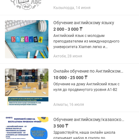
за шагом! Что будет на уроках: Чтение
Кызылорда, 14 июня
и произношение Базовая грамматика
(to be,...
Обучение английскому языку
2 000 - 3 000 ₸
Английский язык с молодым
преподавателем из международного
университета Xiamen легко и
интересно! (онлайн) Помощь с
Актобе, 28 июня
домашними заданиями ✔
Разговорный английский без скуки ✔
Подготовка к экзаменам и...
Онлайн обучение по Английскому языку
10 000 - 25 000 ₸
Обучение на дому Английский язык с
нуля до продвинутого уровня А1-В2
Алматы, 16 июля
Обучение английскому/казахскому онлайн
3 500 ₸
Здравствуйте, наша онлайн школа
открывает набор в группу по