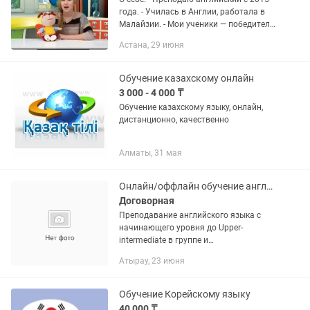
года. - Училась в Англии, работала в
Малайзии. - Мои ученики — победители
олимпиад (Южная Корея, Бразилия),
Астана, 29 июня
стипендиаты "Болашақ", работают в
крупных компаниях...
Обучение казахскому онлайн
3 000 - 4 000 ₸
Обучение казахскому языку, онлайн,
дистанционно, качественно
Алматы, 31 мая
Онлайн/оффлайн обучение английскому языку
Договорная
Преподавание английского языка с
начинающего уровня до Upper-
intermediate в группе и
индивидуально.Детям только начиная
Атырау, 23 июня
с 10-11лет.Для оффлайн обучения
возможен выезд.Качество
гарантировано.По поводу...
Обучение Корейскому языку
40 000 ₸