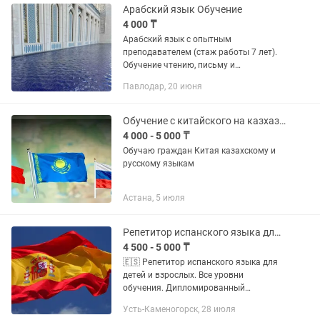
Арабский язык Обучение
4 000 ₸
Арабский язык с опытным
преподавателем (стаж работы 7 лет).
Обучение чтению, письму и
разговорной практике. Стоимость
Павлодар, 20 июня
одного урока (1час) 4000тг. Есть
занятия онлайн.
Обучение с китайского на казхазский и русский языки
4 000 - 5 000 ₸
Обучаю граждан Китая казахскому и
русскому языкам
Астана, 5 июля
Репетитор испанского языка для детей и взрослых. Все уровни обучения.
4 500 - 5 000 ₸
🇪🇸 Репетитор испанского языка для
детей и взрослых. Все уровни
обучения. Дипломированный
специалист Опыт работы 7 лет ¡Hola!
Усть-Каменогорск, 28 июля
Меня зовут Камила, я —