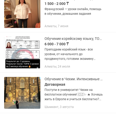
1 500 - 2 000 ₸
Французский — уроки онлайн, помощь
в обучении, домашние задания
Алматы, 7 июня
Обучение корейскому языку, TOPIK
6 000 - 7 000 ₸
Преподаем корейский язык - все
уровни, от начального до
продвинутого, готовим экзамену
TOPIK. Есть большое количество
Алматы, 24 июля
успешных кейсов с результатами
TOPIK за короткий срок. Ученики
учатся в корейских...
Обучение в Чехии. Интенсивные курсы чешского языка
Договорная
Поступи в университет Чехии на
бесплатное обучение! 🇨🇿✨ 🔥 Хочешь
жить в Европе и учиться бесплатно?
Чешские государственные вузы
Шымкент, 3 августа
открыты для тебя! Единственный ключ
к бесплатному обучению — знание...