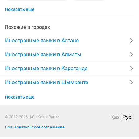
Показать еще
корейский язык
курсы русского языка
русские
курсы казахского языка
ielts
Похожие в городах
учитель английского языка
курсы корейского языка
Иностранные языки в Астане
арабский язык
договорная
казахский язык
Иностранные языки в Алматы
курсы немецкого языка
немецкий язык
Иностранные языки в Караганде
курсы китайского языка
французский
Иностранные языки в Шымкенте
Иностранные языки в Усть-Каменогорске
носитель языка
3 месяца
Показать еще
Иностранные языки в Актобе
репетитор казахского языка
Қаз
Рус
© 2012-2026, АО «Kaspi Bank»
Иностранные языки в Костанае
репетитор английский язык
Пользовательское соглашение
Иностранные языки в Таразе
репетитор по русскому языку