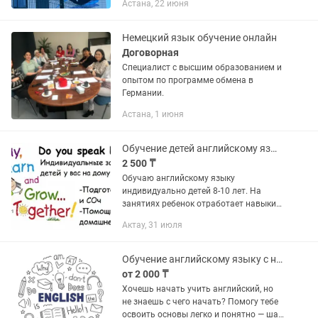
Астана, 22 июня
Устранение языкового барьера.
Работаю по современной методике...
Немецкий язык обучение онлайн
Договорная
Специалист с высшим образованием и
опытом по программе обмена в
Германии.
Астана, 1 июня
Обучение детей английскому языку
2 500 ₸
Обучаю английскому языку
индивидуально детей 8-10 лет. На
занятиях ребенок отработает навыки
аудирования, чтения, говорения и
Актау, 31 июля
письма, а также ликвидирует пробелы
в знаниях. Обучение проходит с...
Обучение английскому языку с нуля
от 2 000 ₸
Хочешь начать учить английский, но
не знаешь с чего начать? Помогу тебе
освоить основы легко и понятно — шаг