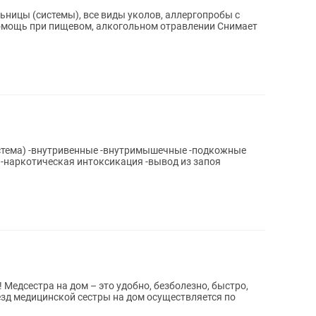
ницы (системы), все виды уколов, аллергопробы с
омощь при пищевом, алкогольном отравлении Снимает
истема) -внутривенные -внутримышечные -подкожные
ческая интоксикация -вывод из запоя
о,
езд медицинской cестры на дом оcуществляется по