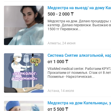
Медсестра на выезд/ на дому Ка
500 - 2 000 ₸
Медсестра на дом. Делаю процедуры: 
катетер. Делаю перевязки. Выезжаю 
1500 тг Перевязки...
Алматы, 24 июня
Система Снятие алкогольной, на
от 1 000 ₸
VitaMed medical center. Работаем КРУ
Прокапаем от похмелья. Стаж от 8 лет. - Вывод из запоя (Алкогольная интоксикаци
Похмелье - Наркотическая...
Астана, 14 июля
Медсестра на дом Капельницы, у
от 5 500 ₸