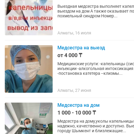
Выездная медсестра выполняет капель
выездом на дом А также оказывает п
похмельный синдром Номер...
Алматы, 16 июля
Медсестра на выезд
от 4 000 ₸
Медицинские услуги: -капельницы (с
инъекции -алкогольная интоксикация -наркоти
-постановка катетера --клизмы...
Алматы, 27 июня
Медсестра на дом
1 000 - 10 000 ₸
Медсестра на дому,уколы капельницы! Медсестра на дом – этo yдобно, безболезно, быстp
надежно, качественнo и доступнo. Вы
городу Шымкент и близлежащие...