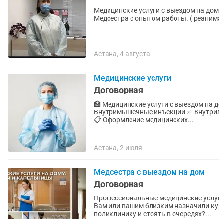
Медицинские услуги с выездом на дом( капельн
Медсестра с опытом работы. ( реаним
Астана, 4 августа
Медицинские услуги
Договорная
🏥 Медицинские услуги с выездом на дом 💉 Выезд медицинского работника на
Внутримышечные инъекции ✅ Внутривенные инъекции ✅ Капельницы (по назначению врача)
📋 Оформление медицинских...
Астана, 2 июля
Медсестра с выездом на дом
Договорная
Профессиональные медицинские услуг
Вам или вашим близким назначили курс
поликлинику и стоять в очередях?...