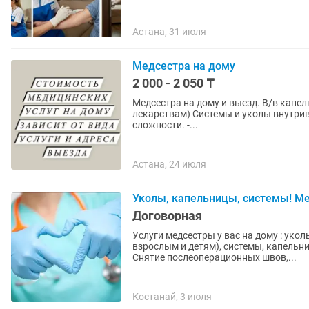
Астана, 31 июля
Медсестра на дому
2 000 - 2 050 ₸
Медсестра на дому и выезд. В/в капельницы Укол в/в в/м Алкогольная интоксикация ( вместе
лекарствам) Системы и уколы внутривенно, внутримышечно взрослым и детям, в вены любой
сложности. -...
Астана, 24 июля
Уколы, капельницы, системы! Ме
Договорная
Услуги медсестры у вас на дому : ук
взрослым и детям), системы, капельн
Снятие послеоперационных швов,...
Костанай, 3 июля