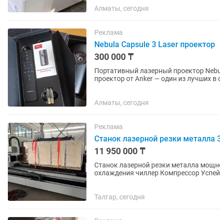
Алматы, сегодня
Реклама
Nebula Capsule 3 Laser проектор
300 000 ₸
Портативный лазерный проектор Nebula Capsule 3 Laser 📦 Н
проектор от Anker — один из лучших в своем классе. 📽 Харак
технология (ярче обычных...
Алматы, сегодня
Реклама
Станок лазерной резки металла
11 950 000 ₸
Станок лазерной резки металла мощностью на 3000W В комплект
охлаждени
Талгар, сегодня