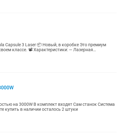
овый, в коробке Это премиум
теристики: — Лазерная
 3000W
 входят Сам станок Система
я чиллер Компрессор Успейте купить в наличии осталось 2 штуки