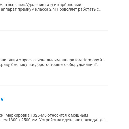
млн вспышек.Удаление тату и карбоновый
ппарат премиум класса 2in! Позволяет работать с
 ват с...
й эпиляции с профессиональным аппаратом Harmony XL
разу, без покупки дорогостоящего оборудования?
M6
мощным
тройства идеально подходят для