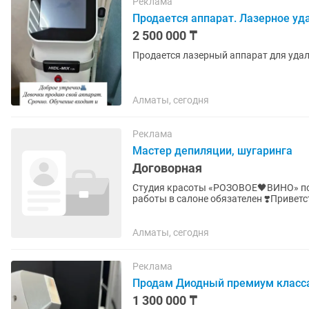
Реклама
Продается аппарат. Лазерное уд
2 500 000 ₸
Продается лазерный аппарат для удале
Алматы, сегодня
Реклама
Мастер депиляции, шугаринга
Договорная
Студия красоты «РОЗОВОЕ🖤ВИНО» по адресу Курмангаз
работы в салоне обязателен ❣️Привет
лазерной эпиляции и...
Алматы, сегодня
Реклама
Продам Диодный премиум класса
1 300 000 ₸