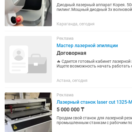
Диодный лазерный аппарат Корея. 50
пилинг.Мощный диодный 3х волновой а
разными типами кожи и волосами.3500
Караганда, сегодня
Реклама
Мастер лазерной эпиляции
Договорная
🔥 Сдается готовый кабинет лазерно
Ищете возможность начать работать с
Предлагается в аренду полностью...
Астана, сегодня
Реклама
Лазерный станок laser cut 1325-
5 000 000 ₸
Продам свой станок для лазерной резки. Маркировка 1325-М6 относится к 
промышленным станкам с рабочим полем 1300 х 2500 мм. Ус
масштабного раскроя листовых...