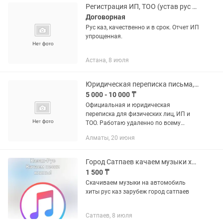
тұздап, ішек...
Регистрация ИП, ТОО (устав рус каз, изменение руководства и др)
Договорная
Рус каз, качественно и в срок. Отчет ИП
упрощенная.
Астана, 8 июля
Юридическая переписка письма, претензии, жалбыз е Өтініш Каз/рус
5 000 - 10 000 ₸
Официальная и юридическая
переписка для физических лиц, ИП и
ТОО. Работаю удаленно по всему
Казахстану. Помогу снизить бумажную
Алматы, 20 июня
нагрузку и минимизировать правовые
риски. Все документы составляются в...
Город Сатпаев качаем музыки хиты каз рус 1000-2000 песен клипы
1 500 ₸
Скачиваем музыки на автомобиль
хиты рус каз зарубеж город сатпаев
Сатпаев, 8 июля