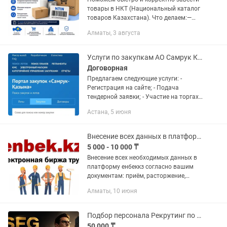
товары в НКТ (Национальный каталог
товаров Казахстана). Что делаем:—
регистрация товаров в НКТ— создание
Алматы, 3 августа
карточек товаров— получение NTIN
кода— помощь с...
Услуги по закупкам АО Самрук Казына
Договорная
Предлагаем следующие услуги: -
Регистрация на сайте; - Подача
тендерной заявки; - Участие на торгах;
- Обжалование результат тендера; -
Астана, 5 июня
Включение в реестр ТПФ; -
Прохождение ПКО; - Оформление АВР...
Внесение всех данных в платформу енбеккз юридических лиц, ИП в Казахстане
5 000 - 10 000 ₸
Внесение всех необходимых данных в
платформу енбеккз согласно вашим
документам: приём, расторжение,
отпуск, внесение корректировок,
Алматы, 10 июня
пролонгация трудового договора и т.д.
Подбор персонала Рекрутинг по Казахстану
50 000 ₸