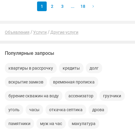
1
2
3
...
18
Объявления
Услуги
Другие услуги
Популярные запросы
квартиры в рассрочку
кредиты
долг
вскрытие замков
временная прописка
бурение скважин на воду
ассенизатор
грузчики
уголь
часы
откачка септика
дрова
памятники
муж на час
макулатура