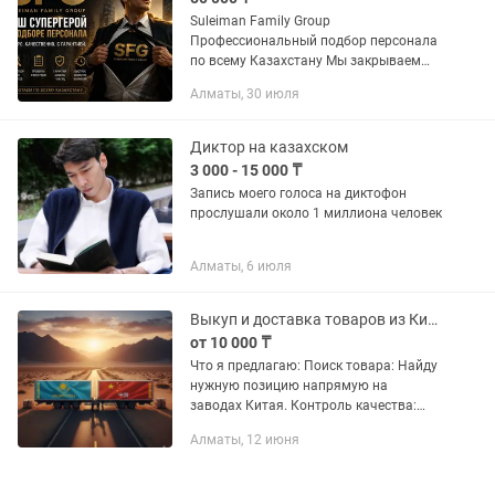
Suleiman Family Group
Профессиональный подбор персонала
по всему Казахстану Мы закрываем
вакансии быстро. Качественно. С
Алматы, 30 июля
гарантией. Кто мы Suleiman Family
Group — рекрутинговая компания,
которая...
Диктор на казахском
3 000 - 15 000 ₸
Запись моего голоса на диктофон
прослушали около 1 миллиона человек
Алматы, 6 июля
Выкуп и доставка товаров из Китая в Казахстан под ключ
от 10 000 ₸
Что я предлагаю: Поиск товара: Найду
нужную позицию напрямую на
заводах Китая. Контроль качества:
Отбираю только качественный товар
Алматы, 12 июня
по лучшим ценам. Выкуп: Проведу
переговоры с продавцом и
оперативно...