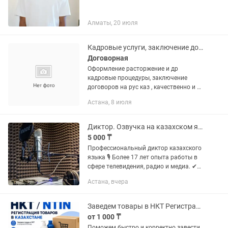
Алматы, 20 июля
Кадровые услуги, заключение договоров, казрус
Договорная
Оформление расторжение и др
кадровые процедуры, заключение
договоров на рус каз , качественно и в
срок
Астана, 8 июля
Диктор. Озвучка на казахском языке 24/7
5 000 ₸
Профессиональный диктор казахского
языка 🎙 Более 17 лет опыта работы в
сфере телевидения, радио и медиа. ✔
Официальный голос республиканских
Астана, вчера
телеканалов и радиостанций
Казахстана. Прайс:...
Заведем товары в НКТ Регистрация товаров NTIN НКТ Казахстан
от 1 000 ₸
Поможем быстро и корректно завести