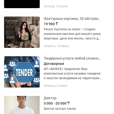
ключ / текст на каз-рус Широкий
Астана, 10 июля
ассортимент услуги!
Фактурные картины, 3D абстракция, Рельефная живопись
19 900 ₸
Рисую Картины на заказ — Создаю
уникальные картины для вашего дома,
квартиры , дачи или виллы , просто для
души или в подарок ( семье , другу ,
Алматы, 14 июня
жене и.тп ) 🎁 Я рисую не просто
«рисунок», а работу,...
Тендерные услуги любой сложности!
Договорная
ИП «BASEKE» предлагает Вам
комплексные услуги касаемо тендеров
и закупок проводимые на территории
РК. Пользуясь нашими услугами, вы
Алматы, 9 июня
можете заменить специалиста по
тендерам или целой команды...
Диктор
5 000 - 20 000 ₸
Диктор каз/рус языка