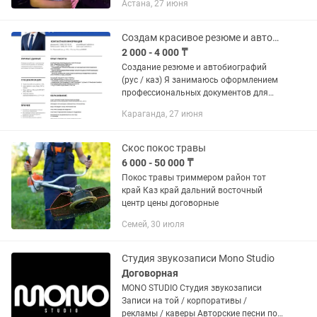
Астана, 27 июня
другое!
Создам красивое резюме и автобиографию
2 000 - 4 000 ₸
Создание резюме и автобиографий
(рус / каз) Я занимаюсь оформлением
профессиональных документов для
трудоустройства. 📄 Услуги: ✔
Караганда, 27 июня
Красивое резюме с современным
дизайном ✔ Резюме на русском и...
Скос покос травы
6 000 - 50 000 ₸
Покос травы триммером район тот
край Каз край дальний восточный
центр цены договорные
Семей, 30 июля
Студия звукозаписи Mono Studio
Договорная
MONO STUDIO Студия звукозаписи
Записи на той / корпоративы /
рекламы / каверы Авторские песни под