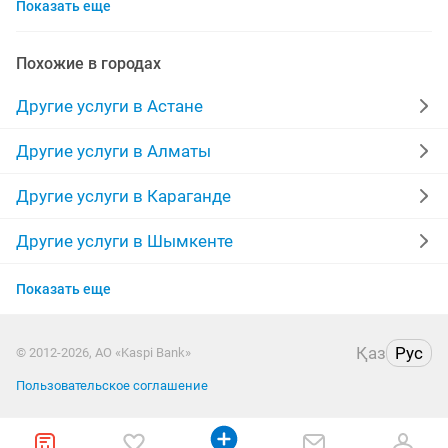
Показать еще
вывоз мусора
садовник
сауна
сейф
машина авто
сварочные работы
омах часы
Похожие в городах
замки
нужны деньги
реставрация
Другие услуги в Астане
спил деревьев
документы
стирка ковров
Другие услуги в Алматы
реставрация ванн
чистка канализации
деревья
Другие услуги в Караганде
дымоходы
утилизация
жалюзи
деньги
Другие услуги в Шымкенте
Другие услуги в Усть-Каменогорске
изготовление ключей
ворота на заказ
Показать еще
Другие услуги в Актобе
мелкий ремонт
установка замков
Қаз
Рус
© 2012-2026, АО «Kaspi Bank»
Другие услуги в Актау
лазерная резка
Пользовательское соглашение
Другие услуги в Павлодаре