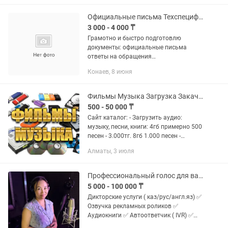
Официальные письма Техспецификации Переводы рус/каз
3 000 - 4 000 ₸
Грамотно и быстро подготовлю
документы: официальные письма
ответы на обращения
техспецификации для госзакупок
Конаев, 8 июня
служебные записки, приказы переводы
русский ↔ казахский Набрать текст в
word варианте ✔...
Фильмы Музыка Загрузка Закачка Копирование Запись
500 - 50 000 ₸
Сайт каталог: - Загрузить аудио:
музыку, песни, книги: 4гб примерно 500
песен - 3.000тг. 8гб 1.000 песен -
4.000тг. 16гб 2.000 песен - 5.000тг. 32гб
Алматы, 3 июля
4.000 песен - 7.000тг. 64гб 8.000 песен
-...
Профессиональный голос для вашего проекта! Дикторские услуги.
5 000 - 100 000 ₸
Дикторские услуги ( каз/рус/англ.яз) ✅
Озвучка рекламных роликов ✅
Аудиокниги ✅ Автоответчик ( IVR) ✅
Новостные программы и многое