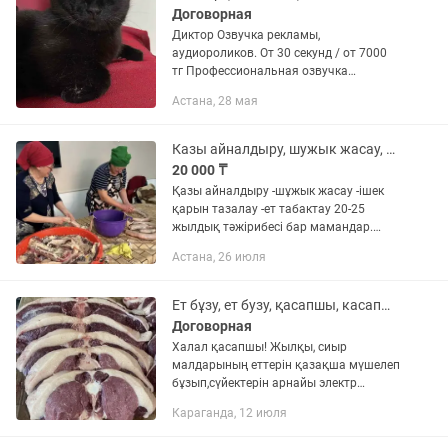
Договорная
Диктор Озвучка рекламы,
аудиороликов. От 30 секунд / от 7000
тг Профессиональная озвучка
рекламных роликов и анонсов.
Астана, 28 мая
Большой опыт работы на телевидении.
Работаю быстро и качественно.
Казы айналдыру, шужык жасау, касапшы мясник
20 000 ₸
Қазы айналдыру -шұжык жасау -ішек
қарын тазалау -ет табактау 20-25
жылдық тәжірибесі бар мамандар.
Жұмысымызды тиянақты және тез
Астана, 26 июля
атқарамыз! Тапсырыс беру үшін
номерге хабарласыңыз
Ет бұзу, ет бузу, қасапшы, касапшы, распил мясо, разделка мясо по каз
Договорная
Халал қасапшы! Жылқы, сиыр
малдарының еттерін қазақша мүшелеп
бұзып,сүйектерін арнайы электр
пиласымен аралаймын! Жылқының
Караганда, 12 июля
қазысын тұздап, чеснокпен
айналдырып беремін!Доплатаға етін де