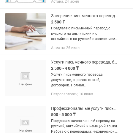
Астана, 24 июня
Заверение письменного перевода с английского/русского на русский/английский
2 500 ₸
Предлагаю письменный перевод с
русского на английский и с
английского на русский с заверением
переводчика. ✔ Заверение подписью и
Алматы, 26 июня
печатью ИП ✔ Выставляю
официальный счет ✔ Переводы для
виз, справок,...
Услуги письменного перевода, большие объемы
2 500 - 4 000 ₸
Услуги письменного перевода
документов, справок, статей,
договоров. Полная
конфиденциальность, возможна
Петропавловск, 16 июня
работа с тендерными документами
Профессиональные услуги письменного перевода
500 - 5 000 ₸
Предлагаю качественный перевод на
русский, английский и немецкий языки.
Работаю с переводами: -технической,