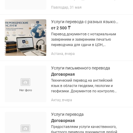
юридической, художественной,
Павлодар, 31 мая
медицинской тематики; -Шаблонные
переводы (сертификаты,...
Услуги перевода с разных языков с заверением
от 2 500 ₸
Перевод документов с нотариальным
заверением и заверением печатью
переводчика для сдачи в ЦОН,
миграционную службу, посольство,
Астана, вчера
оформления визы. Опыт работы более
10 лет. Для Вашего удобства...
Услуги письменного перевода
Договорная
Технический перевод на английский
язык в области геодезии, геологии и
геофизики. Документов по контролю
качества. А также личных документов.
Актау, вчера
Услуги перевода
Договорная
Предоставляем услуги качественного,
быстрого перевода документов любой