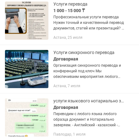
Услуги перевода
1 000 - 15 000 ₸
Профессиональные услуги перевода
Нужен точный и качественный перевод
документов, статей или презентаций? Я
предлагаю профессиональные услуги
Астана, 25 июля
перевода с английского, русского и
казахского языков. ✅...
Услуги синхронного перевода
Договорная
Организация синхронного перевода и
конференций под ключ Мы
обеспечиваем мероприятия любого
уровня — от деловых встреч до
Астана, 7 июля
событий мирового масштаба. В нашем
оснащении и экспертизе: •🎧
Синхронный...
услуги языкового нотариально заверенного перевода документов
Договорная
Переводим с любого языка любого
образца документ и Нотариально
заверяем. - Английский - казахский -
узбекский - кыргызский - немецкий -
Павлодар, 1 июля
французский - испанский - итальянский