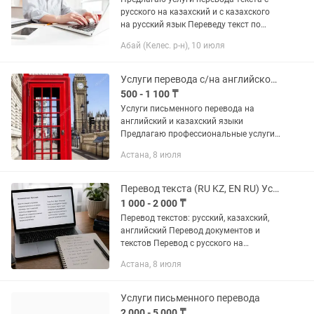
русского на казахский и с казахского
на русский язык Переведу текст по
заказу клиента.
Абай (Келес. р-н), 10 июля
Услуги перевода с/на английском языке
500 - 1 100 ₸
Услуги письменного перевода на
английский и казахский языки
Предлагаю профессиональные услуги
письменного перевода текстов на
Астана, 8 июля
английский и казахский языки, а также
с английского и казахского на...
Перевод текста (RU KZ, EN RU) Услуги письменного перевода
1 000 - 2 000 ₸
Перевод текстов: русский, казахский,
английский Перевод документов и
текстов Перевод с русского на
казахский и обратно Перевод RU–KZ–
Астана, 8 июля
EN Перевод текстов любой сложности
Услуги письменного перевода
2 000 - 5 000 ₸