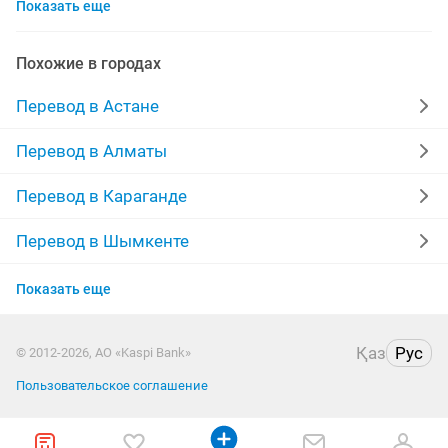
Показать еще
китайский язык
переводчик английского языка
набор текста
устный перевод
бюро переводов
Похожие в городах
письменный переводчик
немецкий язык
Перевод в Астане
переводы текстов
перевод нотариальный
Перевод в Алматы
французский
переводчик немецкого
казахский
Перевод в Караганде
переводчик французского
качественно
Перевод в Шымкенте
Перевод в Актобе
письменный перевод
дома
Показать еще
Перевод в Актау
переводчик казахского языка
Қаз
Рус
© 2012-2026, АО «Kaspi Bank»
Перевод в Костанае
русский казахский язык
переводы английский
Пользовательское соглашение
Перевод в Павлодаре
испанский
качественный быстрый
договор