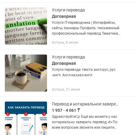
- арабский -...
Услуги перевода
Договорная
Услуги IT-переводчика | Интерфейсы,
сайты, баннеры Профиль: письменный
профессиональный перевод Тематика:
IT, веб-сайты, приложения,
Астана, 8 июня
пользовательские интерфейсы ⸻
📌 Предлагаю: • Перевод...
Услуги перевода
Договорная
Услуги перевода текста англ-рус, рус
-англ. Англ-каз,каз-англ
Астана, 21 июня
Перевод и нотариальное заверение перевода
1 957 - 4 061 ₸
Здравствуйте!🤝 Ещё вы можете у нас
нотариально заверить перевод ✍️ По
всем вопросам звоните или пишите
всегда рады помочь 😊