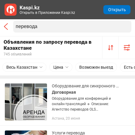
Kaspi.kz
Открыть
Открыть в Приложении Kaspi.kz
Объявления по запросу перевода в
Казахстане
745 объявлений
Весь Казахстан
Цена
Возможен выезд
Есть 
Оборудование для синхронного перевода и онлайн трансляций, для конференций
Договорная
Оборудование для конференций и
онлайн-трансляций 🔹 Описание:
Агентство переводов OLS
предоставляет оборудование для
Астана, 20 июня
любых мероприятий: ✅ Кабины для
синхронного перевода ✅ Пульты
переводчиков,...
Услуги перевода