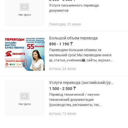
Услуги письменного перевода
документов
Павлодар, 25 июня
Большой объем перевода
890 - 1 190 ₸
Переводим большие объемы за
маленький срок! Мы переводим книги
📖, статьи, учебники🗃️, сайты, журналы
🗞️, тендерную документацию.
Астана, 24 июня
Услуги перевода (английский/русский)
1 500 - 2 500 ₸
Перевод технической / научно-
технический документации
(руководства, регламенты, тех
спецификации) Письменный, устный
Астана, 15 июня
перевод.