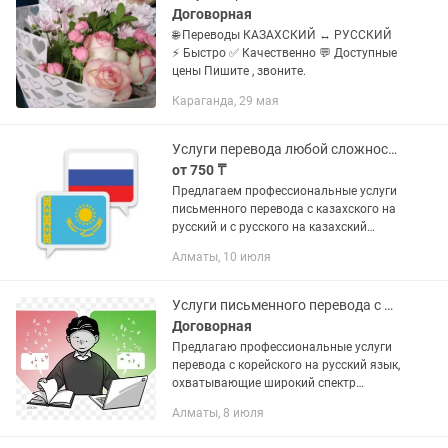
Договорная
🌐 Переводы КАЗАХСКИЙ ↔ РУССКИЙ
⚡ Быстро ✅ Качественно 💬 Доступные
цены Пишите , звоните.
Караганда, 29 мая
Услуги перевода любой сложности каз/рус
от 750 ₸
Предлагаем профессиональные услуги
письменного перевода с казахского на
русский и с русского на казахский
язык. Гарантируем точность передачи
Алматы, 10 июля
смысла, соблюдение стилистики и учет
культурных...
Услуги письменного перевода с корейского на русский
Договорная
Предлагаю профессиональные услуги
перевода с корейского на русский язык,
охватывающие широкий спектр
текстов и материалов. Услуги
Алматы, 8 июля
включают: - Официальная
документация: перевожу контракты,...