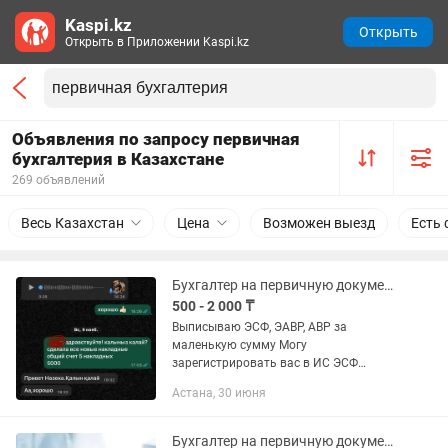
Kaspi.kz
Открыть
Открыть в Приложении Kaspi.kz
Объявления по запросу первичная
бухгалтерия в Казахстане
269 объявлений
Весь Казахстан
Цена
Возможен выезд
Есть 
Бухгалтер на первичную документацию
500 - 2 000 ₸
Выписываю ЭСФ, ЭАВР, АВР за
маленькую сумму Могу
зарегистрировать вас в ИС ЭСФ
Подскажу по вопросам бухгалтерии
Астана, 30 июня
Всю информацию о проделанной
работе высылаю. Можем заключить
договор:) Обещаю быть...
Бухгалтер на первичную документацию