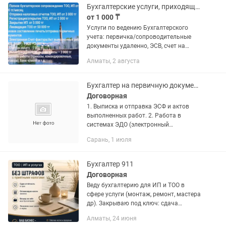
Бухгалтерские услуги, приходящий бухгалтер, отчеты,первичные документы и тд
от 1 000 ₸
Услуги по ведению Бухгалтерского
учета: первичка/сопроводительные
документы удаленно, ЭСВ, счет на
оплату и тд. от 1000 тг. отчеты всех
Алматы, 2 августа
видов от 3000 тг. закрытие/
ликвидация/банкротство ИП, ТОО от...
Бухгалтер на первичную документацию - операционист 1с удаленно
Договорная
1. Выписка и отправка ЭСФ и актов
выполненных работ. 2. Работа в
системах ЭДО (электронный
документооборот). 3. Ввод входящих
Сарань, 1 июля
документов от поставщиков в 1С. 4.
Контроль за возвратом подписанных...
Бухгалтер 911
Договорная
Веду бухгалтерию для ИП и ТОО в
сфере услуги (монтаж, ремонт, мастера
др). Закрываю под ключ: сдача
отчётности без просрочек контроль и
Алматы, 24 июня
оптимизированный расчёт налогов