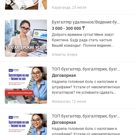
Здравствуйте! Меня зовут Светлана, я
Караганда, 25 июля
сертифицированный бухгалтер и
налоговый эксперт с опытом работы
более 20...
Бухгалтер удаленное/Ведение бухгалтерии ИП, ТОО/Бухгалтерские услуги
3 000 - 300 000 ₸
Доброго времени суток! Меня зовут
Кристина. Буду рада стать частью
Вашей команды! - Полное ведение
бухгалтерского и налогового учета ИП,
Алматы, вчера
ТОО (все виды налогообложения); -
Подготовка и сдача...
ТОП бухгалтер, бухгалтерия, бухгалтерские услуги Жезказган
Договорная
Надоела головная боль с налогами и
штрафами? Устали от некомпетентных
бухгалтеров? Не успеваете сдавать
отчетность вовремя? Постоянно
Жезказган, 12 июня
боитесь проверок от КГД? Не знаете,
как оптимизировать налоги и...
ТОП бухгалтер, бухгалтерия, бухгалтерские услуги Кызылорда
Договорная
Надоела головная боль с налогами и
штрафами? Устали от некомпетентных