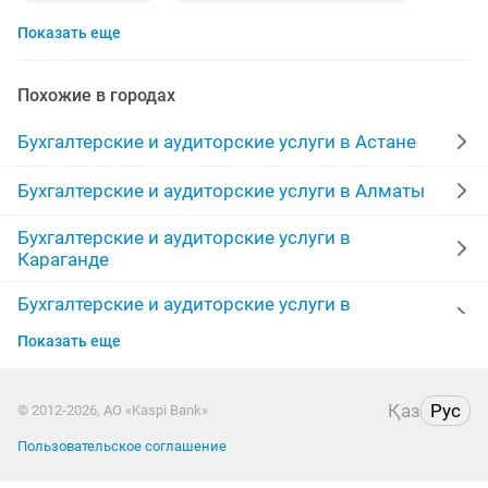
Показать еще
ищу работу бухгалтером
налоговая
восстановление данных
бизнес план
Похожие в городах
налоговые отчеты
сдача налоговой отчетности
Бухгалтерские и аудиторские услуги в Астане
бухгалтерские курсы
открытие тоо
тоо
Бухгалтерские и аудиторские услуги в Алматы
Бухгалтерские и аудиторские услуги в
ведение ип
ип жабу
казахский
Караганде
финансовый анализ
счет
курсы бухгалтерии
Бухгалтерские и аудиторские услуги в
Шымкенте
патент
отчет 910
меню
910 форма
Показать еще
Бухгалтерские и аудиторские услуги в Усть-
закрытие
бухгалтерские отчеты
Каменогорске
Қаз
Рус
© 2012-2026, АО «Kaspi Bank»
налоговый бухгалтер
сдача
эсф
Бухгалтерские и аудиторские услуги в Актобе
Пользовательское соглашение
финансовая отчетность
налоговая отчетность