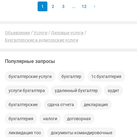
1
2
3
...
12
Объявления
Услуги
Деловые услуги
Бухгалтерские и аудиторские услуги
Популярные запросы
бухгалтерские услуги
бухгалтер
1с бухгалтерия
услуги бухгалтера
удаленный бухгалтер
аудит
бухгалтерские
сдача отчета
декларация
бухгалтерия
налоги
договорная
ликвидация тоо
документы командировочные