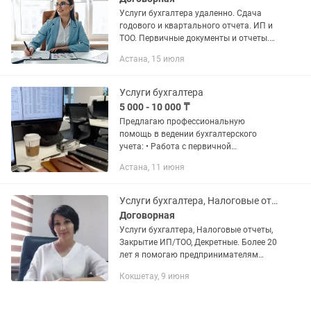
Услуги бухгалтера удаленно. Сдача
годового и квартального отчета. ИП и
ТОО. Первичные документы и отчеты.
Выписка электронных счетов-фактур,
Астана, 15 июля
СНТ, актов выполненных работ,
накладных. Кабинет...
Услуги бухгалтера
5 000 - 10 000 ₸
Предлагаю профессиональную
помощь в ведении бухгалтерского
учета: • Работа с первичной
документацией • Выписка и обработка
Астана, 11 июня
АСФ • Оформление АВР (акты
выполненных работ) • Акты списания,...
Услуги бухгалтера, Налоговые отчеты, Закрытие ИП/ТОО, Декретные.
Договорная
Услуги бухгалтера, Налоговые отчеты,
Закрытие ИП/ТОО, Декретные. Более 20
лет я помогаю предпринимателям
навести порядок в бухгалтерии,
Кокшетау, 9 июня
предоставляя полный спектр услуг для
ТОО и ИП. Почему...