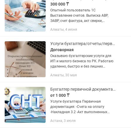
300 000 ₸
Опытный пользователь 1С
Выставление счетов. Выписка АВР,
ЭАВР, счет фактура, акт сверки,
накладные. ЭДО учет.кз Интернет
Алматы, 4 июня
банкинг. Ответственна, внимательна к
деталям. Готова приступить в...
Услуги бухгалтера/отчеты/первичная документация
Договорная
Оказываю бухгалтерские услуги для
ИП и малого бизнеса по РК. Работаю
удаленно, быстро и без лишних
сложностей. Недорого Открытие ИП
Алматы, 30 мая
Приостановление и возобновление
деятельности Закрытие ИП Смена...
Бухгалтер первичной документации
от 1 000 ₸
Услуги бухгалтера Первичная
документация: -Счета на оплату
-Накладная 3.2 -Акт выполненных
работ -ЭСФ -СНТ (импорт/экспорт) ФНО
Астана, 3 июля
910,200 Остальные вопросы по
телефону