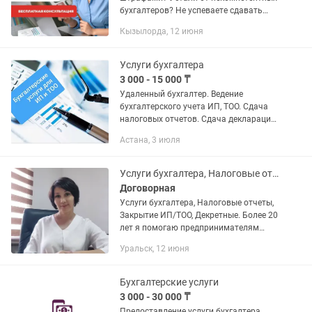
бухгалтеров? Не успеваете сдавать
отчетность вовремя? Постоянно
Кызылорда, 12 июня
боитесь проверок от КГД? Не знаете,
как оптимизировать налоги и...
Услуги бухгалтера
3 000 - 15 000 ₸
Удаленный бухгалтер. Ведение
бухгалтерского учета ИП, ТОО. Сдача
налоговых отчетов. Сдача декларации
250, 270. Первичные документы:
Астана, 3 июля
выписка эсф, авр, счет на оплату,
накладные. Открытие, закрытие...
Услуги бухгалтера, Налоговые отчеты, Закрытие ИП/ТОО, Декретные расчеты.
Договорная
Услуги бухгалтера, Налоговые отчеты,
Закрытие ИП/ТОО, Декретные. Более 20
лет я помогаю предпринимателям
навести порядок в бухгалтерии,
Уральск, 12 июня
предоставляя полный спектр услуг для
ТОО и ИП. Почему...
Бухгалтерские услуги
3 000 - 30 000 ₸
Предоставление услуги бухгалтера