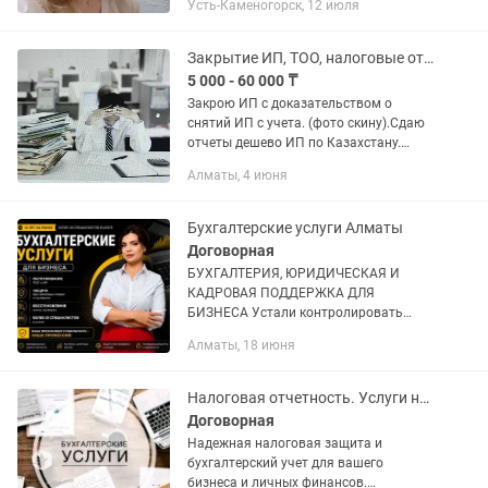
Усть-Каменогорск, 12 июля
руководитель Агентства "Бухгалтер-
Сервис" с опытом более 10 лет. 🧾 Мы...
Закрытие ИП, ТОО, налоговые отчеты сдаю 100%, ЭСФ
5 000 - 60 000 ₸
Закрою ИП с доказательством о
снятий ИП с учета. (фото скину).Сдаю
отчеты дешево ИП по Казахстану.
Снятие ареста счета ИП,ТОО, при
Алматы, 4 июня
разных ситуациях. Закрытие ИП от
5000тн Предлагаю услуги грамотное...
Бухгалтерские услуги Алматы
Договорная
БУХГАЛТЕРИЯ, ЮРИДИЧЕСКАЯ И
КАДРОВАЯ ПОДДЕРЖКА ДЛЯ
БИЗНЕСА Устали контролировать
бухгалтерию самостоятельно?
Алматы, 18 июня
Передайте учет профессионалам и
сосредоточьтесь на развитии бизнеса.
Что вы получите: ✓...
Налоговая отчетность. Услуги налогового консультанта, бухгалтера
Договорная
Надежная налоговая защита и
бухгалтерский учет для вашего
бизнеса и личных финансов.