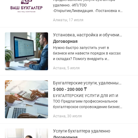
удаленно. -ИП/ТОО
-Открытие,Ликвидация. -Постановка на
учет по НДС -Снятие с учет по НДС
Алматы, 17 июля
-Полное Ведение бухгалтерского учета,
-Расчет заработной платы...
Установка, настройка и обучение 1С / iiko / Store House под ключ!
Договорная
Нужно быстро запустить учет в
бизнесе или навести порядок в кассах
и складах? Помогу внедрить и
настроить: ✅ 1С — бухгалтерия,
Астана, 5 июля
торговля, склад, отчеты ✅ iiko —
автоматизация кафе и ресторанов ✅
Store...
Бухгалтерские услуги, удаленный бухгалтер
5 000 - 200 000 ₸
БУХГАЛТЕРСКИЕ УСЛУГИ ДЛЯ ИП И
ТОО Предлагаем профессиональное
бухгалтерское сопровождение бизнеса
на аутсорсинг. Работаем с ИП и ТОО
Астана, 30 июля
любой формы налогообложения. Наши
услуги: ✔ Ведение...
Услуги бухгалтера удаленно
Договорная