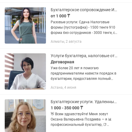
порядок в...
Бухгалтерское сопровождение ИП и ТОО, налоговые отчеты/обучение 1С
от 1 000 ₸
Разовые услуги: Сдача Налоговые
формы (пустографка) - 1500 тенге 910
форма без сотрудников - 3000 тенге, с
сотрудниками - от 5000 тенге. 250, 270
Алматы, 2 августа
форма - 3000 тенге Остальные формы
от 3000...
Услуги бухгалтера, налоговые отчеты, ведение/закрытие ИП/ТОО, импорт, ЭСФ
Договорная
Уже более 20 лет я помогаю
предпринимателям навести порядок в
бухгалтерии, предоставляя полный
спектр услуг для ТОО и ИП. Почему
Астана, 4 июня
выбирают меня: ·Комплексный подход:
от регистрации бизнеса до...
Бухгалтерские услуги. Удаленный бухгалтер.
1 000 - 350 000 ₸
👋 Всем здравствуйте! Меня зовут
Оксана Валерьевна Поздеева — я 📊
профессиональный бухгалтер, 📑
налоговый консультант и 👩💼