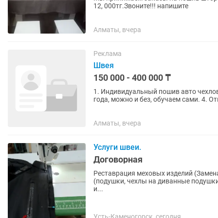
12, 000тг.Звоните!!! напишите
Алматы, вчера
Реклама
Швея
150 000 - 400 000 ₸
1. Индивидуальный пошив авто чехлов 2. Студенты приветствуется 3. Опыт работы не мене
года, можно и без, обучаем сами. 4. Ответственный и пунктуальный 5. Возраст от 18-40лет 6.
Полный рабочий...
Алматы, вчера
Услуги швеи.
Договорная
Реставрация меховых изделий (Замена крючков, разр
(подушки, чехлы на диванные подушки, покрывала, шторы)
и...
Усть-Каменогорск, сегодня