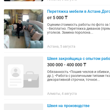
Перетяжка мебели в Астане.Дого
от 5 000 ₸
Оценим стоимость работы по фото за 
- бесплатно. Перетяжка диванов (прямы
уголков. Замена поролона...
Астана, 5 августа
Швея закройщица с опытом раб
300 000 - 400 000 ₸
Обязанность •Пошив чехлов и обивки для мягкой мебели (кресла, диваны, моечные кресла и
др.); •Работа с различными типами т
декоративной строчки, точное...
Алматы, 4 августа
Швея на производстве