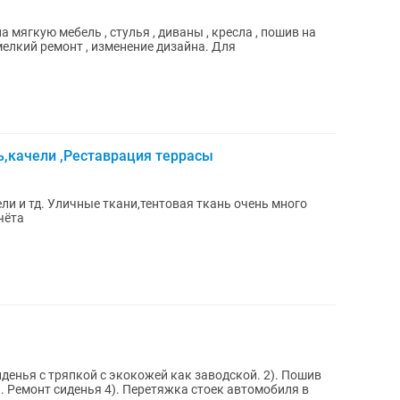
 мягкую мебель , стулья , диваны , кресла , пошив на
мелкий ремонт , изменение дизайна. Для
ь,качели ,Реставрация террасы
ли и тд. Уличные ткани,тентовая ткань очень много
чёта
ья с тряпкой с экокожей как заводской. 2). Пошив