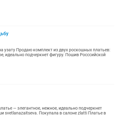
дьбу
кошных платьев:
ое, идеально подчеркнет фигуру. Пошив Росссийской
lanazaitseva. Покупала в салоне zlatti Платье в