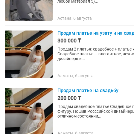
любой материал 5)....
Астана, 6 августа
Продам платье на узату и на сва
300 000 ₸
Продам 2 платья: свадебное + платье на узату Продаю комплект из двух рос
Свадебное платье — элегантное, нежн
дизайнерши...
Алматы, 6 августа
Продам платье на свадьбу
200 000 ₸
Продам свадебное платье Свадебное платье — элегантное, нежное, идеально подчеркнет
фигуру. Пошив Росссийской дизайнерши svet
отличном состоянии,...
Алматы, 6 августа