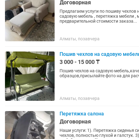
Договорная
Предлагаем услуги по пошиву чехлов на
садовую мебель , перетяжка мебели , 
предварительной стоимости заказа...
Алматы, позавчера
Пошив чехлов на садовую мебел
3 000 - 15 000 ₸
Пошив чехлов на садовую мебель,каче
образцов,присылайте фото на для рас
Алматы, позавчера
Перетяжка салона
Договорная
Наши услуги: 1). Перетяжка сиденья сиден
чехлов, полностью глухой и галстук. 3). Ремонт сиденья 4). Перетяжка стоек автомобиля в