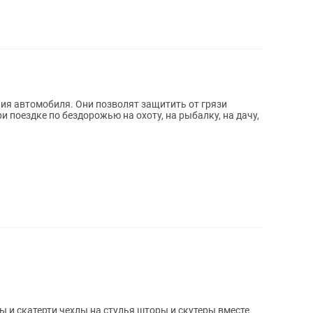
зволят защитить от грязи
и поездке по бездорожью на охоту, на рыбалку, на дачу,
и скатерти чехлы на стулья шторы и скутеры вместе