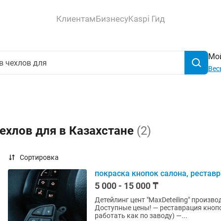
Клиентам
Бизнесу
Kaspi Гид
Мой
Вес
ехлов для в Казахстане
(2)
Сортировка
покраска кнопок салона, рестав
5 000 - 15 000 ₸
Детейлинг цент "MaxDeteiling" произво
Доступные цены! — реставрация кнопок салона от 5.000тг. (Все подсветки кнопок буду
работать как по заводу) —...