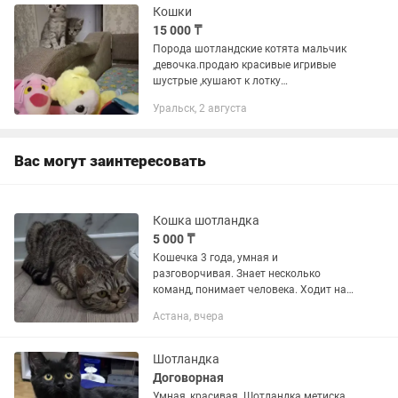
Кошки
15 000 ₸
Порода шотландские котята мальчик
,девочка.продаю красивые игривые
шустрые ,кушают к лотку
приучены.цена 15000
Уральск, 2 августа
Вас могут заинтересовать
Кошка шотландка
5 000 ₸
Кошечка 3 года, умная и
разговорчивая. Знает несколько
команд, понимает человека. Ходит на
лоток на 5 с плюсом, красивый окрас в
Астана, вчера
коричневую полосочку. Отдаём по
причине аллергии. Ищем хорошие и...
Шотландка
Договорная
Умная, красивая. Шотландка метиска.