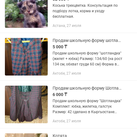
Коська трехцветка. Консультация по
подбору лотка, корма и уходу
бесплатная.
Астана, 27 июля
Продам школьную форму шотландка
5 000 ₸
Продам школьную форму "шотландка"
(жилет + юбка) Размер: 134/60 (на рост
134 см, обхват груди 60 см) Форма в
хорошем состоянии Сделано в России
Актобе, 27 июля
🧵 Состав ткани: • 55% полиэстер • 45%
шерсть •...
Продам школьную форму Шотландка
6 000 ₸
Продам школьную форму "Шотландка"
Комплект: юбка, жилетка, галстук
Размер: 42 сделано в Кыргызстане
Форма в хорошем состоянии 💰 Цена: 6
Актобе, 27 июля
000 тенге 📞 Звоните по номеру
Котята