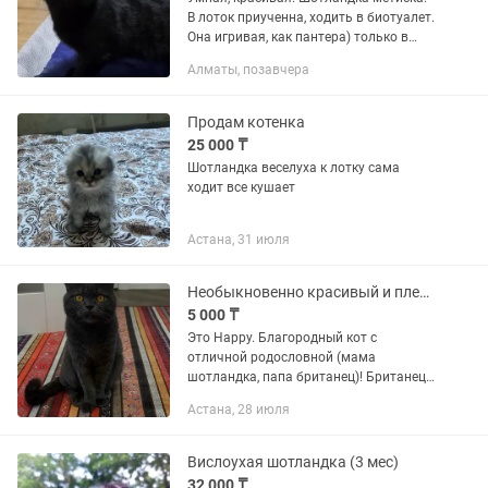
В лоток приученна, ходить в биотуалет.
Она игривая, как пантера) только в
хорошую любящую семью.
Алматы, позавчера
Продам котенка
25 000 ₸
Шотландка веселуха к лотку сама
ходит все кушает
Астана, 31 июля
Необыкновенно красивый и племенной британец посетит кошечку на вязку!
5 000 ₸
Это Happy. Благородный кот с
отличной родословной (мама
шотландка, папа британец)! Британец-
шотландец Имеет прекрасную
Астана, 28 июля
племенную ценность! Котята от него
крупные и красивые! Паспорт,
прививки,...
Вислоухая шотландка (3 мес)
32 000 ₸