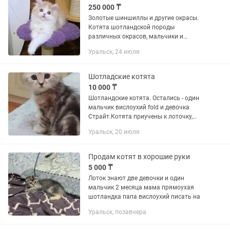
250 000 ₸
Золотые шиншиллы и другие окрасы.
Котята шотландской породы
различных окрасов, мальчики и
девочки, вислоухие и с прямыми
Уральск, 24 июля
ушками. От родителей чемпионов. В
нашем питомнике вы можете
приобрести котенка...
Шотладские котята
10 000 ₸
Шотландские котята. Остались - один
мальчик вислоухий fold и девочка
Страйт.Котята приучены к лоточку,
кушают самостоятельно, очень
Уральск, 20 июля
ласковые.Сделайте подарок себе и
своему ребенку
Продам котят в хорошие руки
5 000 ₸
Лоток знают две девочки и один
мальчик 2 месяца мама прямоухая
шотландка папа вислоухий писать на
Уральск, позавчера