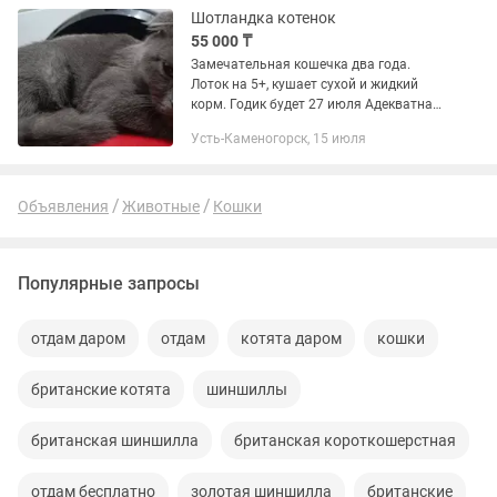
Шотландка котенок
55 000 ₸
Замечательная кошечка два года.
Лоток на 5+, кушает сухой и жидкий
корм. Годик будет 27 июля Адекватна к
другим животным и деткам.
Усть-Каменогорск, 15 июля
Объявления
Животные
Кошки
Популярные запросы
отдам даром
отдам
котята даром
кошки
британские котята
шиншиллы
британская шиншилла
британская короткошерстная
отдам бесплатно
золотая шиншилла
британские