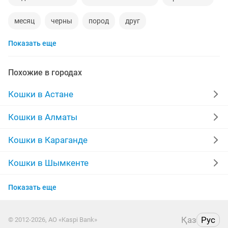
месяц
черны
пород
друг
Показать еще
британские коты
рук
кошечка
отдам котят добрые
сиамская кошка
котя
Похожие в городах
дом для
красивая
дом
телефон
котёнка
Кошки в Астане
котик
русская
котята добрые руки
Кошки в Алматы
короткошерстные
кото
возраст
добрый кот
Кошки в Караганде
шотланд
голубой
мес
тел
Кошки в Шымкенте
Кошки в Усть-Каменогорске
отдам даром бесплатно
белый
мама
Показать еще
Кошки в Актау
Қаз
Рус
© 2012-2026, АО «Kaspi Bank»