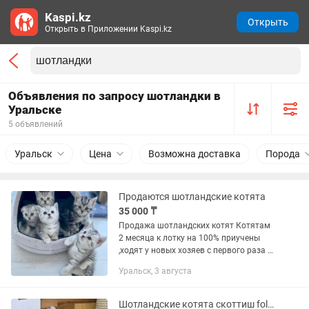
Kaspi.kz
Открыть
Открыть в Приложении Kaspi.kz
Объявления по запросу шотландки в
Уральске
5 объявлений
Уральск
Цена
Возможна доставка
Порода
Продаются шотландские котята
35 000 ₸
Продажа шотландских котят Котятам
2 месяца к лотку на 100% приучены
,ходят у новых хозяев с первого раза с
первого дня ,сами кушают домашнюю
Уральск, 3 августа
пищу /по желанию корм . Малыши
ласковые ,игривые...
Шотландские котята скоттиш fold fold страйт, золотые шиншиллы