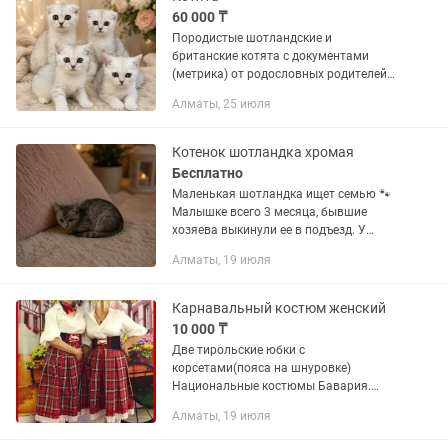
60 000 ₸
Породистые шотландские и
британские котята с документами
(метрика) от родословных родителей
ищут своих любящих хозяев! К лотку
Алматы, 25 июля
приучены, кушают самостоятельно.
Очень шустрые. Отличный подарок ко
дню...
Котенок шотландка хромая
Бесплатно
Маленькая шотландка ищет семью 🐾
Малышке всего 3 месяца, бывшие
хозяева выкинули ее в подъезд. У
котенка есть особенность: из-за
Алматы, 19 июля
сросшихся фаланг она немного
хромает, но это ничуть не мешает ей
быть...
Карнавальный костюм женский
10 000 ₸
Две тирольские юбки с
корсетами(пояса на шнуровке)
Национальные костюмы Бавария.
Ткань- тонкая шерсть(шотландка). По
Алматы, 19 июля
низу оторочены кружевом, окаймлены
бархатной летной. На поясе(вшит...