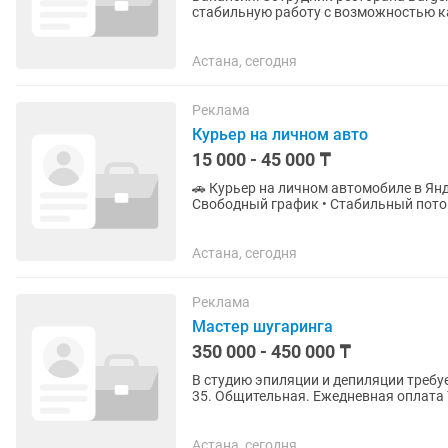
стабильную работу с возможностью к
сетей ресторанов...
Астана, сегодня
Реклама
Курьер на личном авто
15 000 - 45 000 ₸
🚗 Курьер на личном автомобиле в Яндекс Еде 💸 До 45 000 ₸ в сутки! Ежед
Свободный график • Стабильный поток заказов 🚘 Ищем курьеров с л
доставки готовой еды из...
Астана, сегодня
Реклама
Мастер шугаринга
350 000 - 450 000 ₸
В студию эпиляции и депиляции требуется м
35. Общительная. Ежедневная оплата 
лазер обучаем сами.
Астана, сегодня