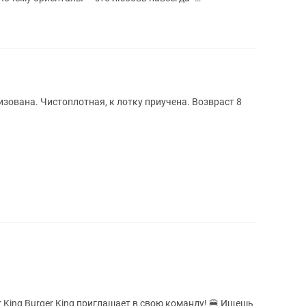
..
зована. Чистоплотная, к лотку приучена. Возвраст 8
у! 🍔 Ищешь