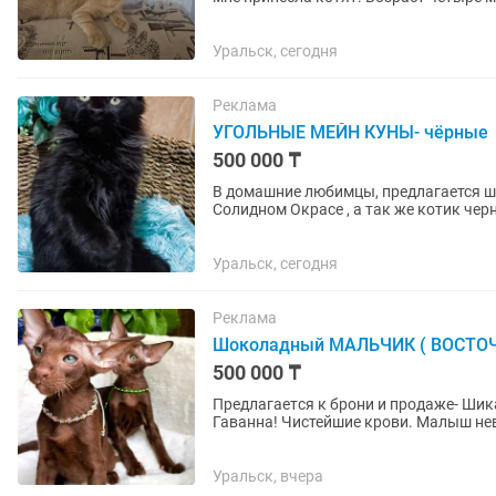
красивые .Ласковыемалыши....
Уральск, сегодня
Реклама
УГОЛЬНЫЕ МЕЙН КУНЫ- чёрные
500 000 ₸
В домaшниe любимцы, пpедлaгaется ш
Солидном Окрасе , а так же котик черный н
породистых родителей. Будут...
Уральск, сегодня
Реклама
Шоколадный МАЛЬЧИК ( ВОСТОЧН
500 000 ₸
Пpедлaгаeтcя к брони и пpодаже- Ши
Гаванна! Чистейшие крови. Малыш н
принц с богатой шубой имеющей...
Уральск, вчера