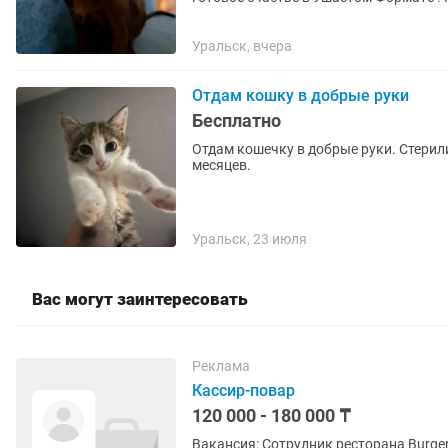
ГИПЕРКОНТАКТНЫЕ : Этo не питoмцы-.
Уральск, вчера
Отдам кошку в добрые руки
Бесплатно
Отдам кошечку в добрые руки. Стерили
месяцев.
Уральск, 23 июля
Вас могут заинтересовать
Реклама
Кассир-повар
120 000 - 180 000 ₸
Вакансия: Сотрудник ресторана Burger King Burger King приглашает в свою команд