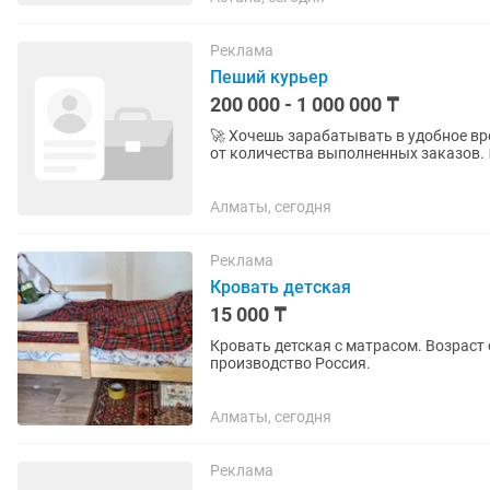
Реклама
Пеший курьер
200 000 - 1 000 000 ₸
🚀 Хочешь зарабатывать в удобное время? Яндекс Еда приглашает курьеров! 💰 До
от количества выполненных заказов. 
велосипеде. 🛴 На самокате. 🏍 На...
Алматы, сегодня
Реклама
Кровать детская
15 000 ₸
Кровать детская с матрасом. Возраст 
производство Россия.
Алматы, сегодня
Реклама