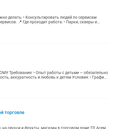
• Парки, скверы и
язательно
ккуратность и любовь к детям Условия: • График
ой торговле
, на овощи и фрукты, магазин в торговом доме ТД Асем.