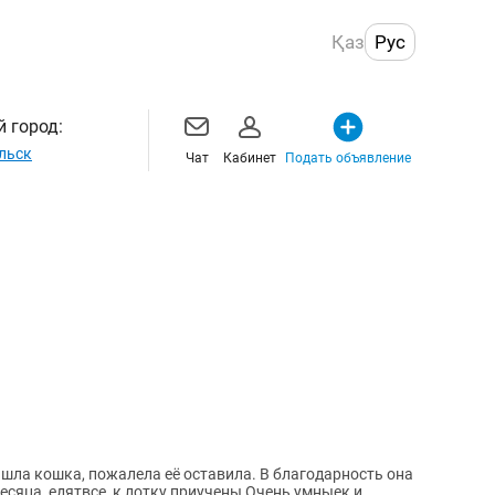
Қаз
Рус
 город:
льск
Чат
Кабинет
Подать объявление
ишла кошка, пожалела её оставила. В благодарность она
есяца, едятвсе, к лотку приучены Очень умныек и