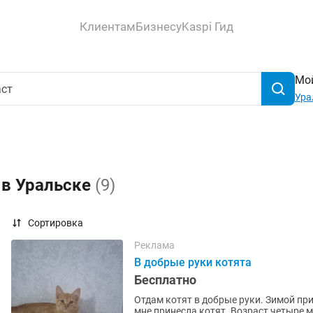
Клиентам
Бизнесу
Kaspi Гид
Мой
Ура
 в Уральске
(9)
Сортировка
Реклама
В добрые руки котята
Бесплатно
Отдам котят в добрые руки. Зимой пр
мне принесла котят. Возраст четыре м