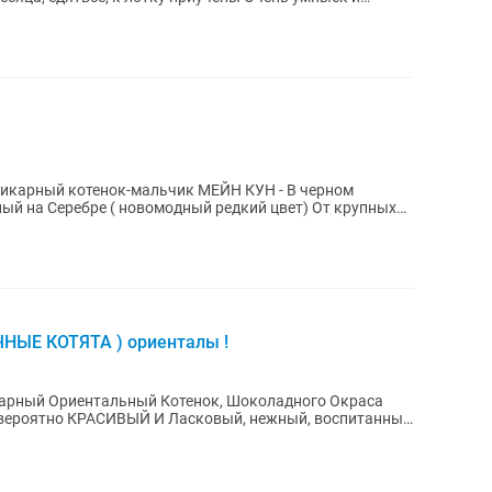
икaрный котенoк-мальчик МЕЙН КУН - В черном
а Серебре ( новомодный редкий цвет) От крупных
ЫЕ КОТЯТА ) ориенталы !
карный Ориентальный Котенок, Шоколадного Окраса
евероятно КРАСИВЫЙ И Ласковый, нежный, воспитанный