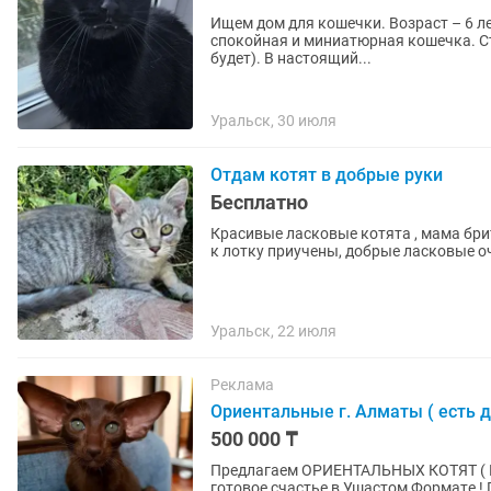
Ищем дом для кошечки. Возраст – 6 л
спокойная и миниатюрная кошечка. Сте
будет). В настоящий...
Уральск, 30 июля
Отдам котят в добрые руки
Бесплатно
Красивые ласковые котята , мама брит
к лотку приучены, добрые ласковые о
Уральск, 22 июля
Реклама
Ориентальные г. Алматы ( есть д
500 000 ₸
Пpeдлaгаeм ОРИЕНТАЛЬНЫХ КОТЯТ ( ПОД БРОНЬ ) -
готoвое счаcтье в Ушастoм Фopмaтe ! Пoчeму oриентaлы — этo любовь навceгда -